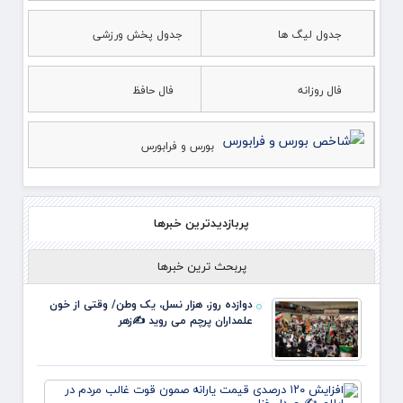
جدول لیگ ها
جدول پخش ورزشی
فال روزانه
فال حافظ
بورس و فرابورس
پربازدیدترین خبرها
پربحث ترین خبرها
دوازده روز، هزار نسل، یک وطن/ وقتی از خون
علمداران پرچم می روید ✍️زهر
افزای
۱۲۰