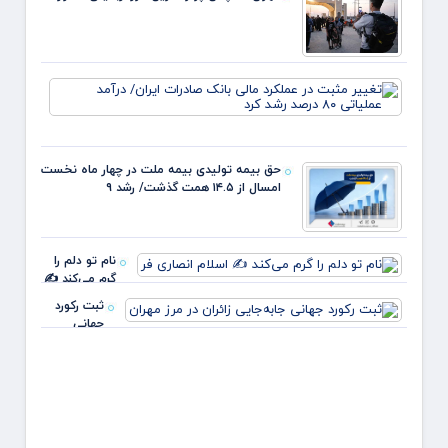
انتظار
هلیلا
افتتاح
می‌شو
تغییر
مثبت 
عملکر
مالی
بانک
حق بیمه تولیدی بیمه ملت در چهار ماه نخست
صادرا
امسال از ۱۴.۵ همت گذشت/ رشد ۹
ایران/
درآمد
عملیا
۸۰ د
نام تو دلم را
رشد
گرم می‌کند ✍️
اسلام انصاری
ثبت رکورد
فر
جهانی
جابه‌جایی
زائران در مرز
مهران