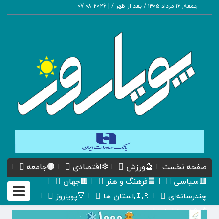
جمعه, ۱۶ مرداد ۱۴۰۵ / بعد از ظهر /
|
2026-08-07
صفحه نخست
🔮ورزش
❇اقتصادی
🟤جامعه
🟥سیاسی
🟦فرهنگ و هنر
🟫جهان
Toggle
چندرسانه‌ای
🇮🇷استان ها
🔻پویاروز
gation
گیشه روزنامه ها