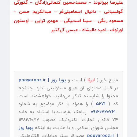
علیرضا بیرانوند – محمدحسین کنعانی‌زادگان – گئورگی
گولسیانی – دانیال اسماعیلی‌فر – عبدالکریم حسن –
مسعود ریگی – سینا اسدبیگی – مهدی ترابی – اوستون
اورنوف – امید عالیشاه – عیسی ‌آل‌کثیر
منبع خبر (
ایرنا
) است و
پویا روز | pooyarooz.ir
در قبال محتوای آن هیچ مسئولیتی ندارد. چنانچه
محتوا را شایسته تذکر می‌دانید، خواهشمند است
کد (
5271
) را همراه با ذکر موضوع به شماره
09120720761
پیامک بفرمایید.با استناد به ماده
۷۴ قانون تجارت الکترونیک مصوب ۱۳۸۲/۱۰/۱۷
مجلس شورای اسلامی و با عنایت به اینکه
پویا روز
| pooyarooz.ir
مصداق بستر مبادلات الکترونیکی