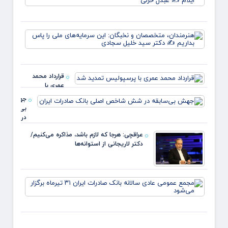
درصدی
قیمت
یارانه
هنرمند
صمون
متخص
قوت
و نخبگ
غالب
این
مردم د
سرمایه
ایلام 
قرارداد محمد
ملی ر
عبدل
عمری با
بداریم
خزل
پرسپولیس
دکتر
جهش
تمدید شد
بی‌سابقه
در شش
شاخص
عراقچی: هرجا که لازم باشد، مذاکره می‌کنیم/
اصلی
دکتر لاریجانی از استوانه‌ها
بانک
صادرات
ایران
مجمع
عموم
عادی
سالانه
بانک
صادرا