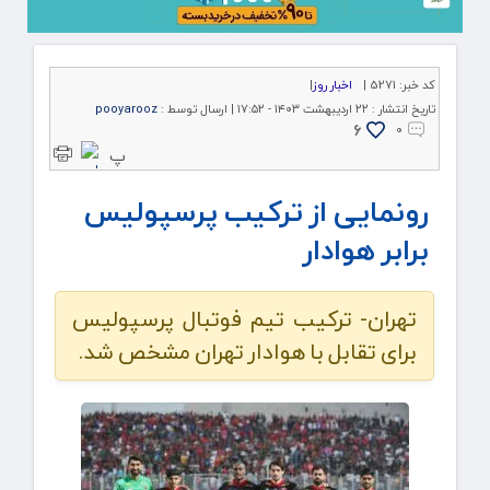
کد خبر:
5271 |
اخبار روز
|
تاریخ انتشار :
۲۲ اردیبهشت ۱۴۰۳ - ۱۷:۵۲ |
ارسال توسط :
pooyarooz
6
۰
پ
رونمایی از ترکیب پرسپولیس
برابر هوادار
تهران- ترکیب تیم فوتبال پرسپولیس
برای تقابل با هوادار تهران مشخص شد.