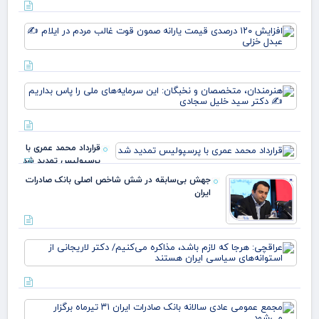
وط
وقت
افز
خو
۱۲۰
علم
در
پرچ
قی
روی
یارا
زهر
هنر
صم
مت
قو
و ن
غا
این
مرد
سرم
ایل
قرارداد محمد عمری با
ملی
عبد
پرسپولیس تمدید شد
بدا
خز
دکت
جهش بی‌سابقه در شش شاخص اصلی بانک صادرات
ایران
عرا
هرج
لاز
مذا
می‌
مج
دکت
عم