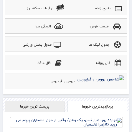
نتایج زنده
نرخ طلا، سکه، ارز
قیمت خودرو
آلودگی هوا
جدول لیگ ها
جدول پخش ورزشی
فال روزانه
فال حافظ
بورس و فرابورس
پربازدیدترین خبرها
پربحث ترین خبرها
دوا
روز
نس