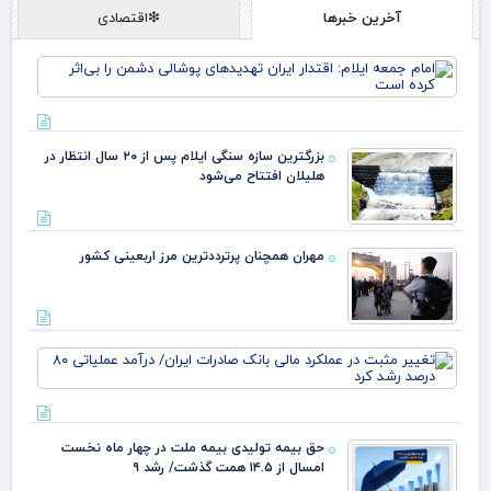
آخرین خبرها
❇اقتصادی
اما
ایل
اقت
ایر
تهد
بزرگترین سازه سنگی ایلام پس از ۲۰ سال انتظار در
پوش
هلیلان افتتاح می‌شود
دشم
بی‌
اس
مهران همچنان پرترددترین مرز اربعینی کشور
تغی
مثب
عمل
مال
بان
حق بیمه تولیدی بیمه ملت در چهار ماه نخست
صاد
امسال از ۱۴.۵ همت گذشت/ رشد ۹
ایر