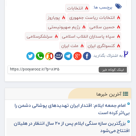
برچسب ها:
انتخابات
انتخابات ریاست جمهوری
پویاروز
حسین سلامی
رژیم صهیونیستی
سپاه پاسداران انقلاب اسلامی
سرلشکرسلامی
کنسولگری ایران
ملت ایران
به اشتراک بگذارید:
https://pooyarooz.ir/?p=8135
لینک کوتاه خبر:
آخرین خبرها
امام جمعه ایلام: اقتدار ایران تهدیدهای پوشالی دشمن را
بی‌اثر کرده است
بزرگترین سازه سنگی ایلام پس از ۲۰ سال انتظار در هلیلان
افتتاح می‌شود