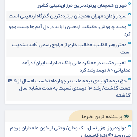
مهران همچنان پرترددترین مرز اربعینی کشور
سردار رادان: مهران همچنان پرترددترین گذرگاه اربعینی است
وحید چاووش: حقیقت اربعین را باید در دل آدم‌ها جست‌وجو
کرد
دفتر رهبر انقلاب: مطالب خارج از مراجع رسمی فاقد سندیت
است
تغییر مثبت در عملکرد مالی بانک صادرات ایران/ درآمد
عملیاتی ۸۰ درصد رشد کرد
حق بیمه تولیدی بیمه ملت در چهار ماه نخست امسال از ۱۴.۵
همت گذشت/ رشد ۹۰ درصدی نسبت به مدت مشابه سال
گذشته
پربیننده ترین خبرها
دوازده روز، هزار نسل، یک وطن/ وقتی از خون علمداران پرچم
می روید ✍️زهرا قاسمیان