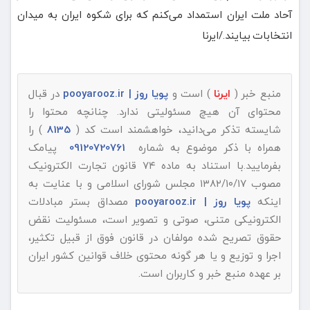
آحاد ملت ایران استمداد می‌کنم که برای شکوه ایران به میدان
انتخابات بیایند./ایرنا
منبع خبر (
ایرنا
) است و
پویا روز | pooyarooz.ir
در قبال
محتوای آن هیچ مسئولیتی ندارد. چنانچه محتوا را
شایسته تذکر می‌دانید، خواهشمند است کد (
8135
) را
همراه با ذکر موضوع به شماره
09120720761
پیامک
بفرمایید.با استناد به ماده ۷۴ قانون تجارت الکترونیک
مصوب ۱۳۸۲/۱۰/۱۷ مجلس شورای اسلامی و با عنایت به
اینکه
پویا روز | pooyarooz.ir
مصداق بستر مبادلات
الکترونیکی متنی، صوتی و تصویر است، مسئولیت نقض
حقوق تصریح شده مولفان در قانون فوق از قبیل تکثیر،
اجرا و توزیع و یا هر گونه محتوی خلاف قوانین کشور ایران
بر عهده منبع خبر و کاربران است.