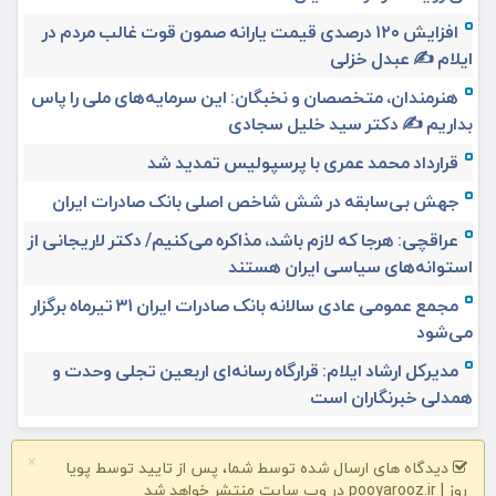
افزایش ۱۲۰ درصدی قیمت یارانه صمون قوت غالب مردم در
ایلام ✍️ عبدل خزلی
هنرمندان، متخصصان و نخبگان: این سرمایه‌های ملی را پاس
بداریم ✍️ دکتر سید خلیل سجادی
قرارداد محمد عمری با پرسپولیس تمدید شد
جهش بی‌سابقه در شش شاخص اصلی بانک صادرات ایران
عراقچی: هرجا که لازم باشد، مذاکره می‌کنیم/ دکتر لاریجانی از
استوانه‌های سیاسی ایران هستند
مجمع عمومی عادی سالانه بانک صادرات ایران ۳۱ تیرماه برگزار
می‌شود
مدیرکل ارشاد ایلام: قرارگاه رسانه‌ای اربعین تجلی وحدت و
همدلی خبرنگاران است
×
دیدگاه های ارسال شده توسط شما، پس از تایید توسط پویا
روز | pooyarooz.ir در وب سایت منتشر خواهد شد