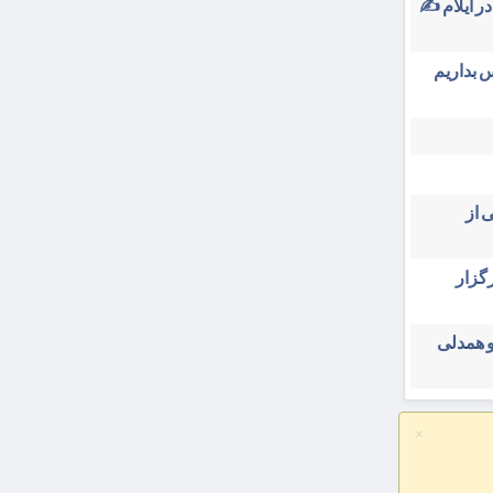
در ایلام ✍️
 بداریم
 از
ایران ۳۱ تیرماه برگزار
و همدلی
×