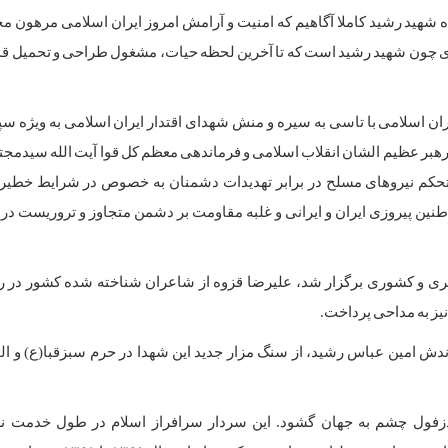
ه شهید رشید کاملا آگاهیم که امنیت و آرامش امروز ایران اسلامی مرهون م
ری چون شهید رشید است که تا آخرین لحظه حیات، مشغول طراحی و تحمیل 
ران اسلامی با تاسی به سیره و منش شهدای اقتدار ایران اسلامی به ویژه سپ
‌رهبر عظیم الشان انقلاب اسلامی و فرماندهی معظم کل قوا آیت الله سیدمج
 مستحکم نیروهای مسلح در برابر تهدیدات دشمنان به خصوص در شرایط خطی
نین پیروزی ایران و ایرانی و غلبه مقاومت بر دشمن متجاوز و تروریست در پ
شکری و کشوری برگزار شد، علیرضا قزوه از شاعران شناخته شده کشور در ر
یز به مداحی پرداخت.
ش امین عباس رشید، از سنگ مزار جدید این شهدا در حرم سبزقبا(ع) و ال
ی رشید در سال ۱۳۳۲ در شهرستان دزفول چشم به جهان گشود. این سردار سرافراز اسلام در طول خد