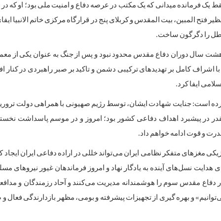
 یک فرمانده میدانی که یک مکتب در عرصه دفاع و امنیت ملی بود؛ او که در 
 فتح المبین، ‌بیت المقدس و کربلای پنج در قرارگاه مرکزی خاتم الانبیا ایف
باطل را دگرگون ساخت.
ه هشت سال دوران دفاع مقدس محدود نبود و پس از جنگ به عنوان یکی از معم
 اشراف کامل بر تهدیدهای ترکیبی دشمن و تاکید بر صبر راهبردی در کنار ا
لامی ایفا کرد.
ید کرده است: جنایت شهادت ایشان، توسط رژیم صهیونی با همراهی دولت ترور
یقدر در پیشبرد اهداف دفاعی کشور بود؛ امروز و در موسم پاسداشت نخست
قدرت و قوت ادامه خواهم داد.
یکی مغزهای متفکر نظامی ایران می‌تواند خللی در اراده دفاعی ایران ایجاد کن
ی هدایت نسل‌های آینده به یادگار نهاد و امروز فرماندهان غیور نیروهای مسلح 
ر دفاع مقدس سوم را هوشمندانه مدیریت می‌کنند و آحاد رزمندگان و مدافعا
وانیم» و بهره گیری از تجهیزات پیشرفته و بومی، مظهر بازدارندگی فعال و