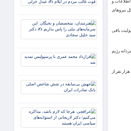
۱۲۰
اونت عملیات ستاد مشترک سپاه از سال ۱۳۶۵ تا ۱۳۶۸ و معاونت اطلاعات و
پرچم می
درصدی
روید ✍️
 رئیس ستاد کل نیروهای
قیمت
زهر
یارانه
هنرمندان،
صمون
متخصصان 
قوت
سئولیت باقی
نخبگان: ای
غالب
سرمایه‌های
مردم در
ملی را پا
ایلام ✍️
نمردانه رژیم
بداریم ✍️
عبدل
قرارداد
دکتر
خزل
محمد
عمری با
ومند دزفول و فرزندش روز نهم تیرماه ۱۴۰۴ با حضور دهها هزار نفر از
پرسپولیس
تمدید شد
جهش
بی‌سابقه
در شش
شاخص
اصلی
عراقچی:
بانک
هرجا که
صادرات
لازم باشد،
ایران
مذاکره