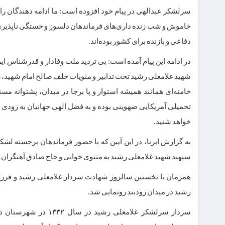
سرلشکر عبدالهی در پیام خود افزوده است: ما ادامه دهندگان را
خاموش و شب زنده داری‌های فرماندهان دلسوز و خستگی ناپذی
دفاعی و بازنده برای کشور بوده‌اند.
در ادامه این پیام آمده است: بی تردید ملت وفادار و قدرشناس ای
شهید غلامعلی رشید تحت تدابیر و منویات خلف صالح امام شهید، 
خامنه‌ای همانند همیشه استوار و پا برجا در میدان، پشتوانه
تحمیلی آمریکایی صهوینی بوده و به فضل الهی جهانیان به زودی ط
خواهد شنید.
به گزارش ایرنا، در این آیین که با حضور فرماندهان برجسته ل
سپهبد شهید غلامعلی رشید به مثنوی خوانی و حاج صادق آهنگران ن
همزمان با نخستین سالروز شهادت سردار غلامعلی رشید و فرزند
رشید در میدان رودبند رونمایی شد.
سردار سرلشکر غلامعل