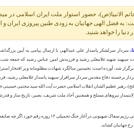
اتم الانبیا(ص)، حضور استوار ملت ایران اسلامی در مید
به فضل الهی جهانیان به زودی طنین پیروزی ایران و ا
دنیا را خواهد شنید.
ا،
سردار سرلشکر پاسدار علی عبدالهی با ارسال پیامی به آیین بزرگدا
 سپهبد شهید غلامعلی رشید و فرزندش امین عباس رشید که جمعه شب د
 برگزار شد، آورده است: نخستین سالگرد شهادت مظلومانه و پر افتخار استر
پرداز برجسته دفاع مقدس سردار سرافراز سپهبد پاسدار غلامعلی رشید، فرم
ج)، رهبر عظیم الشان انقلاب اسلامی حضرت آیت الله سید مجتبی حسینی خا
ولایتمدار نیروهای مسلح و همچنین آحاد ملت شریف، بصیر، تاریخ ساز و قدر
این پیام افزوده است: شهادت این سردار که در پی جنایت تروریستی رژیم سفاک صهیونی در آغاز جنگ تحمیلی ۱۲
 رخ جهانیان کشاند.