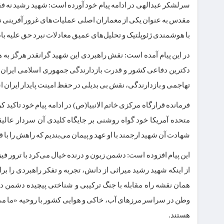
سرلشکر عبدالهی در ادامه پیام خود آورده است: شهید رشید نه فقط
مقدس به عنوان یکی از معماران اصلی عملیات‌های غرور آفرینی نظیر
با هوشمندی ژئوپلتیک و تحلیل‌های عمیق معادلات نبرد حق علیه 
در این پیام آمده است: نقش راهبردی این شهید گرانقدر هرگز ب
دکترین دفاعی کشور و قدرت بازدارندگی جمهوری اسلامی ایران با
تهاجمی و بازدارندگی، نقش بی بدیلی در حفظ امینت پایدار ایران اس
فرمانده قرارگاه مرکزی خاتم الانبیا(ص) در ادامه پیام خود تاک
متحده آمریکا خود گواه روشنی بر جایگاه کلیدی آن سردار عال
شهادت آن شهید ارجمند با او عهد و پیمان می‌بندیم که راهش را با 
این پیام افزوده است: دشمن زبون و درنده خیال می‌کرد با ترور فیز
از اینکه شهید رشید میراثی از دانش، تجربه و تفکر راهبردی را برا
همان نقشه راه مقابله با جنگ ترکیبی و شناختی پیچیده دشمن د
وطن در سراسر مرزهای آب، خاکی و هوایی کشور با روحیه «ما می‌ت
هستند.