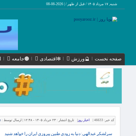
شنبه, ۱۷ مرداد ۱۴۰۵ / قبل از ظهر /
|
2026-08-08
صفحه نخست
🔮ورزش
❇اقتصادی
🟤جامعه
کد خبر:
46633 |
اخبار روز
|
تاریخ انتشار :
۲۳ خرداد ۱۴۰۵ - ۱۲:۴۸ |
ارسال توسط :
z
سرلشکر عبدالهی: دنیا به زودی طنین پیروزی ایران را خواهد شنید