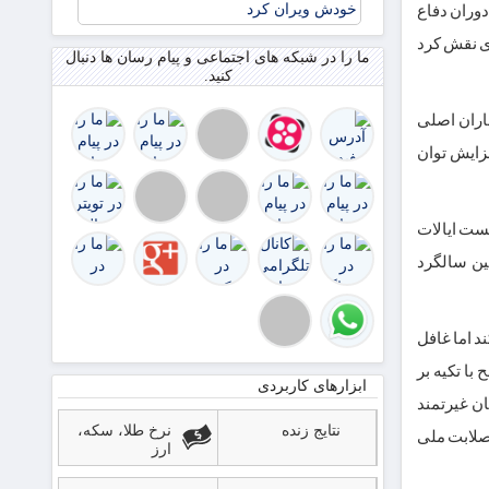
منافع
دوران دفاع
ایران در
ای نقش کرد
قاهره:
ما را در شبکه های اجتماعی و پیام رسان ها دنبال
ترامپ
کنید.
اکنون
التماس
اران اصلی
توافقی
فزایش توان
را می‌کند
ک
یست ایالات
ین سالگرد
د اما غافل
با تکیه بر
ابزارهای کاربردی
ن غیرتمند
نتایج زنده
نرخ طلا، سکه،
 صلابت ملی
ارز