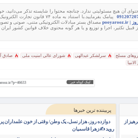
وای آن هیچ مسئولیتی ندارد. چنانچه محتوا را شایسته تذکر می‌دانید، خ
پیامک بفرمایید.با استناد به ماده ۷۴ قانون تجارت
pooyarooz.ir
مصداق بستر مبادلات الکترونیکی متنی، صوتی و تصوی
ل تکثیر، اجرا و توزیع و یا هر گونه محتوی خلاف قوانین کشور ایران 
روهای مسلح
سرلشکر عبدالهی
شورای عالی امنیت ملی
صادق آ
انبیا
لینک کوتاه خبر:
yarooz.ir/?p=46633
پربیننده ترین خبرها
هیز از
دوازده روز، هزار نسل، یک وطن/ وقتی از خون علمداران پ
روید ✍️زهرا قاسمیان