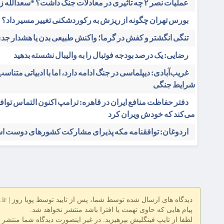
عملیات نصر ۲ چه تاثیری در معادلات جنگ داشت؟ *سعدالله زارعی
بورس تهران چگونه از ریزش به رکوردشکنی تغییر مسیر داد؟
تنگی انگشتر و کفش در گرما؛ واکنش طبیعی بدن یا هشدار جد
رضایی: یک درصد بودجه فوتبال را به والیبال نشسته بدهید
غریب‌آبادی: دیپلماسی در جنگ ادامه دارد، اما با ادبیاتی متناسب 
شرایط جنگی
دفتر حفاظت منافع ایران در قاهره: ترامپ اکنون التماس تواف
می‌کند که خودش ویران کرد
اردوغان: توافقنامه مکه پذیرای مشارکت کشورهای دوست 
دیدگاه های ارسال شده توسط شما، پس از تایید توسط پویا روز | pooyarooz.ir در وب سایت منتشر خواهد شد
پیام هایی که حاوی تهمت یا افترا باشد منتشر نخواهد شد.
لطفا از تایپ فینگلیش بپرهیزید. در غیر اینصورت دیدگاه شما منتشر 