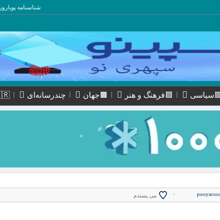
شناسنامه پویاروز
سیاسی
🟦فرهنگ و هنر
🟫جهان
چندرسانه‌ای
🇮🇷استا
۰
pooyaroo
می پسندم