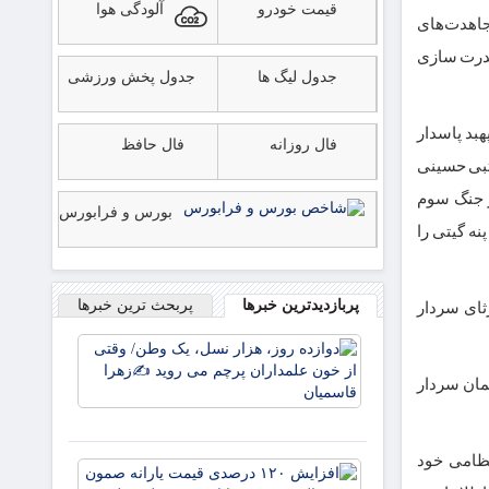
قیمت خودرو
آلودگی هوا
جاهدت‌های
قدرت سازی
جدول لیگ ها
جدول پخش ورزشی
هبد پاسدار
فال روزانه
فال حافظ
تبی حسینی
ر جنگ سوم
بورس و فرابورس
نه گیتی را
پربازدیدترین خبرها
پربحث ترین خبرها
ثای سردار
دوازده
روز، هزار
مان سردار
نسل، یک
وطن/
وقتی از
خون
مت نظامی خود
افزایش
علمداران