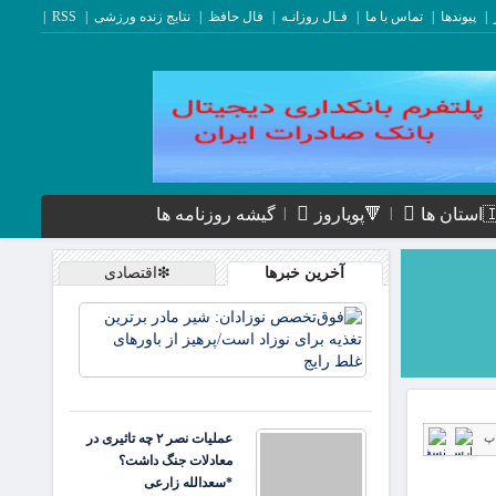
پیوندها
تماس با ما
فـال روزانـه
فال حافظ
نتایج زنده ورزشی
RSS
ن ها
🔻پویاروز
گیشه روزنامه ها
آخرین خبرها
❇اقتصادی
فوق‌تخصص
نوزادان: ش
مادر برتری
تغذیه برای
نوزاد است/
پرهیز از
پ
عملیات
باورها
نصر ۲ چه
تاثیری در