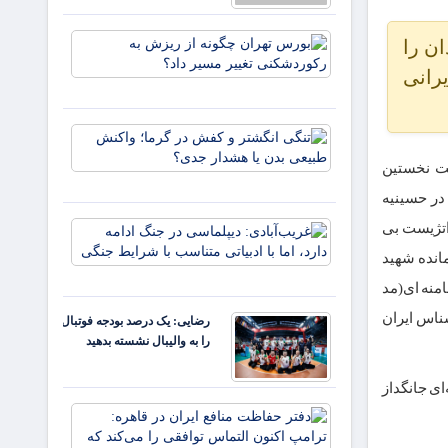
معادلات
جنگ
بورس تهرا
ان را
داشت؟
چگونه از
*سعدالله
یرانی
ریزش به
زارعی
رکوردشکن
تغییر مسیر
تنگی
داد؟
انگشتر
شت نخستین
و کفش
در گرما؛
ر حسینیه
واکنش
اتژیست بی
غریب‌آبادی
طبیعی
دیپلماسی د
بدن یا
انده شهید
جنگ ادامه
هشدار
منه ای(مد
دارد، اما با
جدی؟
ادبیاتی
شناس ایران
رضایی: یک درصد بودجه فوتبال
متناسب با
را به والیبال نشسته بدهید
شرایط
 روزه رقم خورد اگر چه ضایعه‌ای جانگداز
دفتر
حفاظت