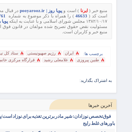
منبع خبر (
ایرنا
) است و
پویا روز | pooyarooz.ir
در قبال محت
است کد (
46633
) را همراه با ذکر موضوع به شماره
09120720761
۱۳۸۲/۱۰/۱۷ مجلس شورای اسلامی و با عنایت به اینکه
پویا روز | 
مسئولیت نقض حقوق تصریح شده مولفان در قانون فوق از قبی
منبع خبر و کاربران است.
ایران
رژیم صهیونیستی
ستاد کل نی
برچسب ها:
طنین پیروزی
غلامعلی رشید
قرارگاه مرکزی خاتم ال
به اشتراک بگذارید:
آخرین خبرها
فوق‌تخصص نوزادان: شیر مادر برترین تغذیه برای نوزاد است/پر
باورهای غلط رایج