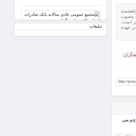
می‌کنیم/
دکتر
واهشمند
مجمع
لاریجانی
 الکترونیک مصوب
عمومی
از
ر است،
عادی
تبلیغات
بر عهده
استوانه‌ها
سالانه
بانک
صادرات
ایران ۳۱
هنگران
تیرماه
برگزار
می‌شود
https://poo
رچم می