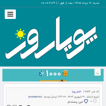
شنبه, ۱۷ مرداد ۱۴۰۵ / بعد از ظهر /
|
2026-08-08
Toggle
igation
کد خبر:
11512 |
اخبار روز
|
تاریخ انتشار :
۱۹ شهریور ۱۴۰۳ - ۲۳:۰۶ |
ارسال توسط :
pooyarooz
می پسندم
۰