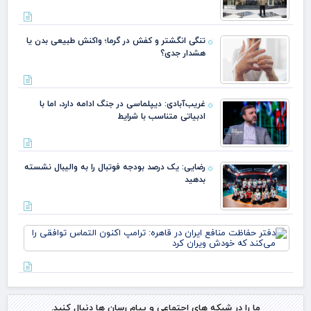
تنگی انگشتر و کفش در گرما؛ واکنش طبیعی بدن یا
هشدار جدی؟
غریب‌آبادی: دیپلماسی در جنگ ادامه دارد، اما با
ادبیاتی متناسب با شرایط
رضایی: یک درصد بودجه فوتبال را به والیبال نشسته
بدهید
دفت
حف
منا
ایر
قاه
ترا
اکن
ما را در شبکه های اجتماعی و پیام رسان ها دنبال کنید.