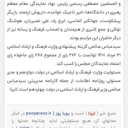
و المسلمین مصطفی رستمی رئیس نهاد نمایندگی مقام معظم
رهبری در دانشگاه‌ها، امیر تاجیک خواننده، داریوش ارجمند بازیگر
پیشکوست، جهانگیر الماسی، ایرج راد، علی نصیریان، هوشنگ
توکلی و جمع کثیری از هنرمندان و اصحاب فرهنگ و رسانه نیز از
دیگر حاضران این مراسم بودند.
سیدعباس صالحی گزینه پیشنهادی وزارت فرهنگ و ارشاد اسلامی
۳۱ مرداد ۱۴۰۱ توانست با ۲۷۲ رای از مجموع ۲۸۸ رای ماخوذه رای
اعتماد نمایندگان مجلس را کسب کند.
مسئولیت وزارت فرهنگ و ارشاد اسلامی در دولت دوازدهم و مدیر
مسئولی روزنامه اطلاعات از جمله کارنامه مدیریتی سیدعباس
صالحی وزیر فرهنگ و ارشاد اسلامی در دولت چهاردهم است./ایرنا
منبع خبر (
ایرنا
) است و
پویا روز | pooyarooz.ir
در قبال
محتوای آن هیچ مسئولیتی ندارد. چنانچه محتوا را
شایسته تذکر می‌دانید، خواهشمند است کد (
11512
) را