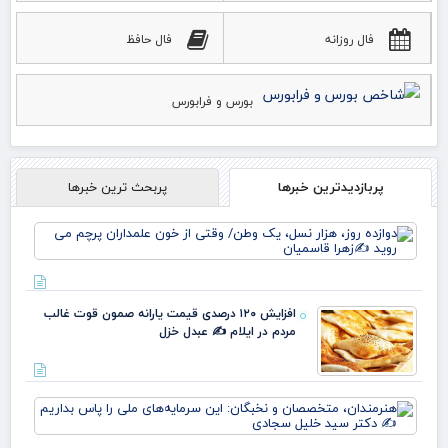
فال روزانه
فال حافظ
بورس و فرابورس
پربازدیدترین خبرها
پربحث ترین خبرها
دوا
روز
نس
وط
وقت
افزایش ۱۲۰ درصدی قیمت یارانه صمون قوت غالب
خو
مردم در ایلام ✍️ عبدل خزل
علم
پرچ
روی
زهر
هنر
مت
و ن