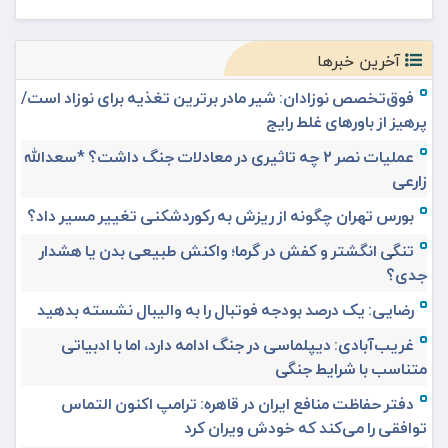
آخرین خبرها
فوق‌تخصص نوزادان: شیر مادر برترین تغذیه برای نوزاد است/
پرهیز از باورهای غلط رایج
عملیات نصر ۲ چه تاثیری در معادلات جنگ داشت؟ *سعدالله
زارعی
بورس تهران چگونه از ریزش به رکوردشکنی تغییر مسیر داد؟
تنگی انگشتر و کفش در گرما؛ واکنش طبیعی بدن یا هشدار
جدی؟
رضایی: یک درصد بودجه فوتبال را به والیبال نشسته بدهید
غریب‌آبادی: دیپلماسی در جنگ ادامه دارد، اما با ادبیاتی
متناسب با شرایط جنگی
دفتر حفاظت منافع ایران در قاهره: ترامپ اکنون التماس
توافقی را می‌کند که خودش ویران کرد