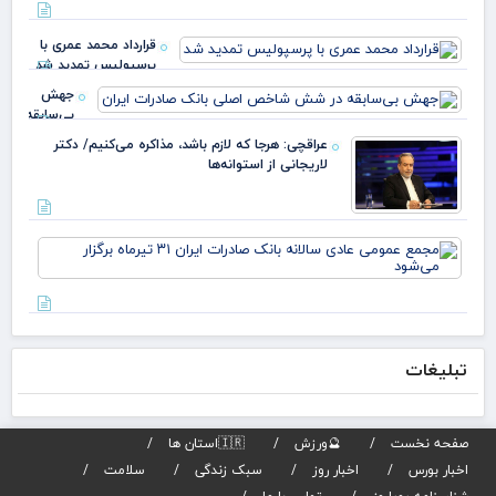
این
سرم
قرارداد محمد عمری با
ملی
پرسپولیس تمدید شد
بدا
دکت
جهش
بی‌سابقه
در شش
عراقچی: هرجا که لازم باشد، مذاکره می‌کنیم/ دکتر
شاخص
لاریجانی از استوانه‌ها
اصلی
بانک
صادرات
ایران
مج
عم
عاد
سال
بان
صاد
تبلیغات
تیر
برگز
می
صفحه نخست
🔮ورزش
🇮🇷استان ها
اخبار بورس
اخبار روز
سبک زندگی
سلامت