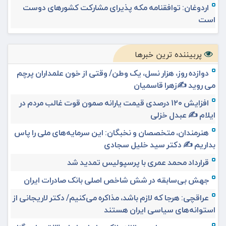
اردوغان: توافقنامه مکه پذیرای مشارکت کشورهای دوست
است
پربیننده ترین خبرها
دوازده روز، هزار نسل، یک وطن/ وقتی از خون علمداران پرچم
می روید ✍️زهرا قاسمیان
افزایش ۱۲۰ درصدی قیمت یارانه صمون قوت غالب مردم در
ایلام ✍️ عبدل خزلی
هنرمندان، متخصصان و نخبگان: این سرمایه‌های ملی را پاس
بداریم ✍️ دکتر سید خلیل سجادی
قرارداد محمد عمری با پرسپولیس تمدید شد
جهش بی‌سابقه در شش شاخص اصلی بانک صادرات ایران
عراقچی: هرجا که لازم باشد، مذاکره می‌کنیم/ دکتر لاریجانی از
استوانه‌های سیاسی ایران هستند