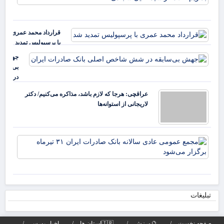
نخب
غا
سرم
مرد
ملی
ایل
قرارداد محمد عمری
بدا
عب
با پرسپولیس تمدید
دکت
خز
شد
جهش
بی‌سابقه
در شش
شاخص
عراقچی: هرجا که لازم باشد، مذاکره می‌کنیم/ دکتر
اصلی
لاریجانی از استوانه‌ها
بانک
صادرات
ایران
مج
عم
عاد
سال
بان
صا
تبلیغات
تیر
برگ
صفحه نخست
🔮ورزش
🇮🇷استان ها
اخبار بورس