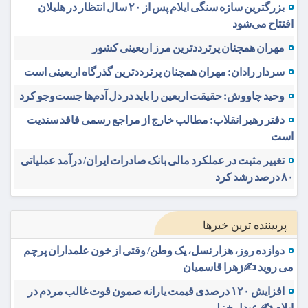
بزرگترین سازه سنگی ایلام پس از ۲۰ سال انتظار در هلیلان
افتتاح می‌شود
مهران همچنان پرترددترین مرز اربعینی کشور
سردار رادان: مهران همچنان پرترددترین گذرگاه اربعینی است
وحید چاووش: حقیقت اربعین را باید در دل آدم‌ها جست‌وجو کرد
دفتر رهبر انقلاب: مطالب خارج از مراجع رسمی فاقد سندیت
است
تغییر مثبت در عملکرد مالی بانک صادرات ایران/ درآمد عملیاتی
۸۰ درصد رشد کرد
پربیننده ترین خبرها
دوازده روز، هزار نسل، یک وطن/ وقتی از خون علمداران پرچم
می روید ✍️زهرا قاسمیان
افزایش ۱۲۰ درصدی قیمت یارانه صمون قوت غالب مردم در
ایلام ✍️ عبدل خزلی