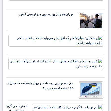
سن
بی‌
ایل
کرد
اس
مهران همچنان پرترددترین مرز اربعینی کشور
انت
هلی
افت
می‌
پزش
مبل
کال
افز
می‌
تغی
اصل
مثب
نظا
عمل
ادا
مال
دا
بان
حق بیمه تولیدی بیمه ملت در چهار ماه نخست امسال از
صا
۱۴.۵ همت گذشت/ رشد ۹
ایر
درآ
عمل
۰
نام تو دلم را گرم
رش
می‌کند ✍️ اسلام