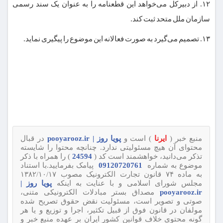
۱۲. از دبیرکل می‌خواهد این قطعنامه را به عنوان یک سند رسمی
سازمان ملل متحد ثبت کند.
۱۳. تصمیم می‌گیرد به صورت فعالانه این موضوع را پیگیری نماید.
منبع خبر (
ایرنا
) است و
پویا روز | pooyarooz.ir
در قبال
محتوای آن هیچ مسئولیتی ندارد. چنانچه محتوا را شایسته
تذکر می‌دانید، خواهشمند است کد (
24594
) را همراه با ذکر
موضوع به شماره
09120720761
پیامک بفرمایید.با استناد
به ماده ۷۴ قانون تجارت الکترونیک مصوب ۱۳۸۲/۱۰/۱۷
مجلس شورای اسلامی و با عنایت به اینکه
پویا روز |
pooyarooz.ir
مصداق بستر مبادلات الکترونیکی متنی،
صوتی و تصویر است، مسئولیت نقض حقوق تصریح شده
مولفان در قانون فوق از قبیل تکثیر، اجرا و توزیع و یا هر
گونه محتوی خلاف قوانین کشور ایران بر عهده منبع خبر و