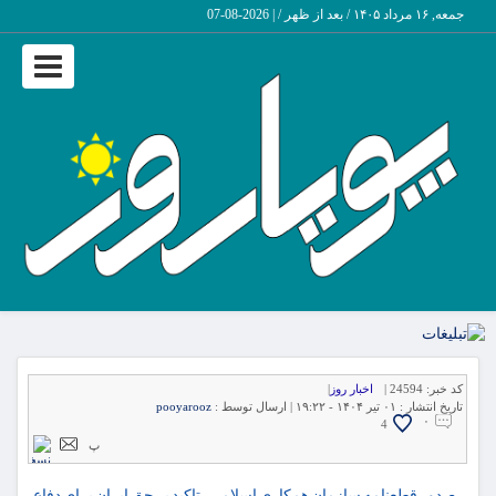
جمعه, ۱۶ مرداد ۱۴۰۵ / بعد از ظهر /
|
2026-08-07
Toggle
vigation
کد خبر:
24594 |
اخبار روز
|
تاریخ انتشار :
۰۱ تیر ۱۴۰۴ - ۱۹:۲۲ |
ارسال توسط :
pooyarooz
۰
4
پ
صدور قطعنامه سازمان همکاری اسلامی، تاکید بر حق ایران برای دفاع