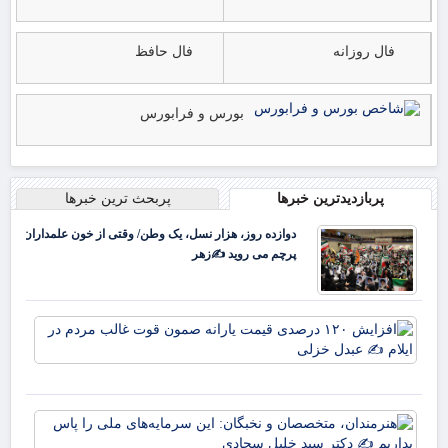
فال روزانه
فال حافظ
بورس و فرابورس
پربازدیدترین خبرها
پربحث ترین خبرها
دوازده روز، هزار نسل، یک وطن/ وقتی از خون علمداران
پرچم می روید ✍️زهر
افز
۱۲۰
در
قی
یارا
هنر
صم
مت
قو