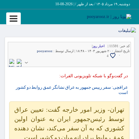
دوشنبه, ۱۹ مرداد ۱۴۰۵ / بعد از ظهر /
|
2026-08-10
Toggle
vigation
کد خبر:
11591 |
اخبار روز
|
تاریخ انتشار :
۲۰ شهریور ۱۴۰۳ - ۱۸:۴۸ |
ارسال توسط :
pooyarooz
۰
4
پ
در گفت‌وگو با شبکه تلویزیونی الفرات:
عراقچی: سفر رییس جمهور به عراق نشانگر عمق روابط دو کشور
است
تهران- وزیر امور خارجه گفت: تعیین عراق
توسط رئیس‌جمهور ایران به عنوان اولین
کشوری که به آن سفر می‌کند، نشان دهنده
عمق روابط برادرانه میان دو کشور است.