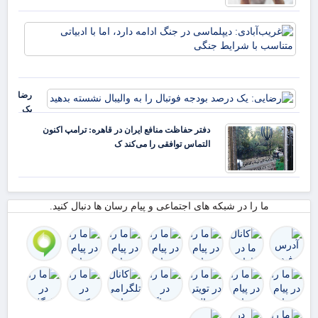
غری
دیپ
جنگ
دارد
ادب
رضایی:
متن
یک
شر
درصد
دفتر حفاظت منافع ایران در قاهره: ترامپ اکنون
بودجه
التماس توافقی را می‌کند ک
فوتبال
را به
والیبال
نشسته
ما را در شبکه های اجتماعی و پیام رسان ها دنبال کنید.
بدهید