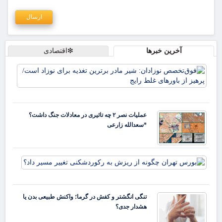
آخرین خبرها
❇اقتصادی
فو
نوز
ماد
تغذ
نوز
عملیات نصر ۲ چه تاثیری در معادلات جنگ داشت؟
پره
*سعدالله زارعی
باو
بورس
چگونه
ریزش
رکور
تنگی انگشتر و کفش در گرما؛ واکنش طبیعی بدن یا
تغیی
هشدار جدی؟
داد؟