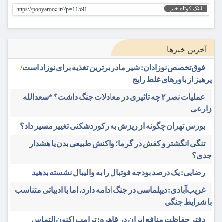
لینک کوتاه خبر:
https://pooyarooz.ir/?p=11591
آخرین خبرها
فوق‌تخصص نوزادان: شیر مادر برترین تغذیه برای نوزاد است/
پرهیز از باورهای غلط رایج
عملیات نصر ۲ چه تاثیری در معادلات جنگ داشت؟ *سعدالله
زارعی
بورس تهران چگونه از ریزش به رکوردشکنی تغییر مسیر داد؟
تنگی انگشتر و کفش در گرما؛ واکنش طبیعی بدن یا هشدار
جدی؟
رضایی: یک درصد بودجه فوتبال را به والیبال نشسته بدهید
غریب‌آبادی: دیپلماسی در جنگ ادامه دارد، اما با ادبیاتی متناسب
با شرایط جنگی
دفتر حفاظت منافع ایران در قاهره: ترامپ اکنون التماس