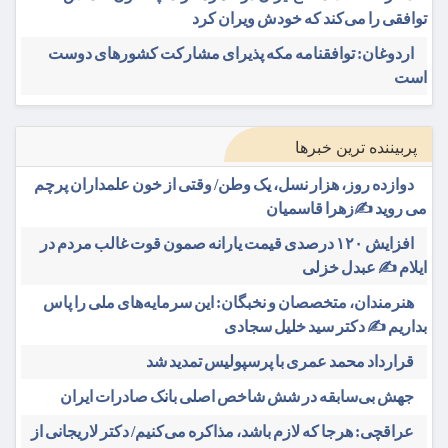
توافقی را می‌کند که خودش ویران کرد
اردوغان: توافقنامه مکه پذیرای مشارکت کشورهای دوست
است
پربیننده ترین خبرها
دوازده روز، هزار نسل، یک وطن/ وقتی از خون علمداران پرچم
می روید ✍️زهرا قاسمیان
افزایش ۱۲۰ درصدی قیمت یارانه صمون قوت غالب مردم در
ایلام ✍️ عبدل خزلی
هنرمندان، متخصصان و نخبگان: این سرمایه‌های ملی را پاس
بداریم ✍️ دکتر سید خلیل سجادی
قرارداد محمد عمری با پرسپولیس تمدید شد
جهش بی‌سابقه در شش شاخص اصلی بانک صادرات ایران
عراقچی: هرجا که لازم باشد، مذاکره می‌کنیم/ دکتر لاریجانی از