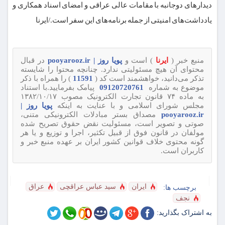
دیدارهای دوجانبه با مقامات عالی عراقی و امضای اسناد همکاری و
یادداشت‌های امنیتی از جمله برنامه‌های این سفر است./ایرنا
منبع خبر (
ایرنا
) است و
پویا روز | pooyarooz.ir
در قبال
محتوای آن هیچ مسئولیتی ندارد. چنانچه محتوا را شایسته
تذکر می‌دانید، خواهشمند است کد (
11591
) را همراه با ذکر
موضوع به شماره
09120720761
پیامک بفرمایید.با استناد
به ماده ۷۴ قانون تجارت الکترونیک مصوب ۱۳۸۲/۱۰/۱۷
مجلس شورای اسلامی و با عنایت به اینکه
پویا روز |
pooyarooz.ir
مصداق بستر مبادلات الکترونیکی متنی،
صوتی و تصویر است، مسئولیت نقض حقوق تصریح شده
مولفان در قانون فوق از قبیل تکثیر، اجرا و توزیع و یا هر
گونه محتوی خلاف قوانین کشور ایران بر عهده منبع خبر و
کاربران است.
ایران
سید عباس عراقچی
عراق
برچسب ها:
نجف
به اشتراک بگذارید: