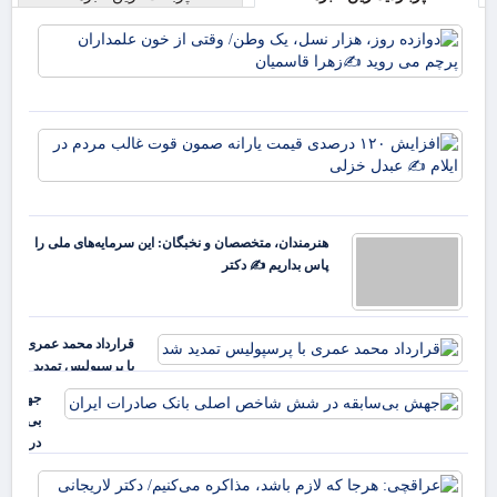
دوا
روز
نسل
وط
وقت
افز
خو
۱۲۰
علم
در
پرچ
قی
روی
یارا
زهر
هنرمندان، متخصصان و نخبگان: این سرمایه‌های ملی را
صم
پاس بداریم ✍️ دکتر
قو
غا
مرد
ایل
قرارداد محمد عمری
عب
با پرسپولیس تمدید
خز
شد
جهش
بی‌سابقه
در شش
شاخص
عرا
اصلی