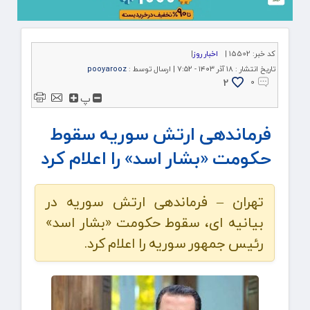
کد خبر:
15502 |
اخبار روز
|
تاریخ انتشار :
۱۸ آذر ۱۴۰۳ - ۷:۵۲ |
ارسال توسط :
pooyarooz
2
۰
پ
فرماندهی ارتش سوریه سقوط
حکومت «بشار اسد» را اعلام کرد
تهران – فرماندهی ارتش سوریه در
بیانیه ای، سقوط حکومت «بشار اسد»
رئیس جمهور سوریه را اعلام کرد.