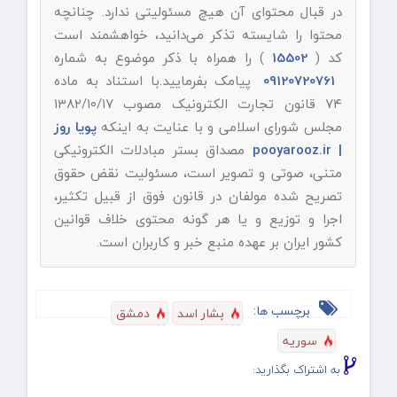
در قبال محتوای آن هیچ مسئولیتی ندارد. چنانچه
محتوا را شایسته تذکر می‌دانید، خواهشمند است
کد (
15502
) را همراه با ذکر موضوع به شماره
09120720761
پیامک بفرمایید.با استناد به ماده
۷۴ قانون تجارت الکترونیک مصوب ۱۳۸۲/۱۰/۱۷
مجلس شورای اسلامی و با عنایت به اینکه
پویا روز
| pooyarooz.ir
مصداق بستر مبادلات الکترونیکی
متنی، صوتی و تصویر است، مسئولیت نقض حقوق
تصریح شده مولفان در قانون فوق از قبیل تکثیر،
اجرا و توزیع و یا هر گونه محتوی خلاف قوانین
کشور ایران بر عهده منبع خبر و کاربران است.
برچسب ها:
بشار اسد
دمشق
سوریه
به اشتراک بگذارید: