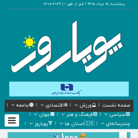
پنجشنبه, ۱۵ مرداد ۱۴۰۵ / قبل از ظهر /
|
2026-08-06
صفحه نخست
🔮ورزش
❇اقتصادی
🟤جامعه
🟥سیاسی
🟦فرهنگ و هنر
🟫جهان
Toggle
چندرسانه‌ای
🇮🇷استان ها
🔻پویاروز
gation
گیشه روزنامه ها