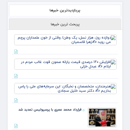
پربازدیدترین خبرها
پربحث ترین خبرها
دوازده
روز، هز
نسل، 
وطن/
وقتی ا
افزای
خون
۱۲۰
علمدار
درصدی
پرچم 
قیمت
روید ✍
یارانه
زهر
هنرمند
صمون
متخص
قوت
و نخبگ
غالب
این
مردم د
سرمایه
ایلام 
قرارداد محمد عمری با پرسپولیس تمدید شد
ملی ر
عبدل
بداریم
خزل
دکتر