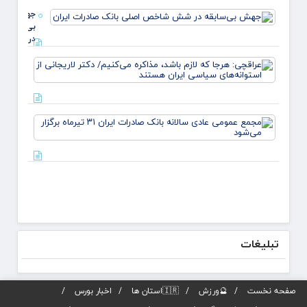
جهش
بی‌سابقه
در شش
شاخص
عراقچ
اصلی
هرجا ک
بانک
لازم ب
صادرات
مذاکره
ایران
می‌کن
مجمع
دکتر
عموم
لاریجا
عادی
استوان
سالانه
بانک
صادرا
ا
تیرماه
برگزار
می‌شو
تبلیغات
صفحه نخست
🔮ورزش
🇮🇷استان ها
اخبار بورس