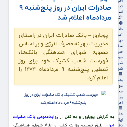
اخبار بورس
صادرات ایران در روز پنج‌شنبه ۹
تبیلغات
استخدام
مردادماه اعلام شد
آگهی های دولتی
🟤جامعه
دانشگاه
پویاروز – بانک صادرات ایران در راستای
آموزش و پرورش
بهداشت و درمان
مدیریت بهینه مصرف انرژی و بر اساس
سلامت
مصوبه شورای هماهنگی بانک‌ها،
سبک زندگی
حوادث، انتظامی
فهرست شعب کشیک خود برای روز
شهرداری و شورای شهر
تعطیل پنج‌شنبه ۹ مردادماه ۱۴۰۴ را
شهری و رفاهی
🟥سیاسی
اعلام کرد.
رهبر انقلاب
دولت
مجلس
وزارت امور خارجه
احزاب و تشکلها
🟦فرهنگ و هنر
مذهبی
به گزارش پویاروز و به نقل از
روابط‌عمومی بانک صادرات
ایثار و شهادت
طبق تصمیم وزارت کشور و ابلاغ شورای هماهنگی
ایران،
دفاع مقدس