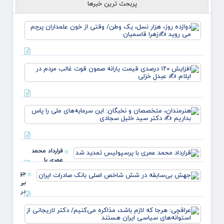
پربحث ترین خبرها
دوازده
روز، هز
نسل، 
وطن/
وقتی ا
افزای
خون
۱۲۰
علمدار
درصدی
پرچم 
قیمت
روید ✍
یارانه
زهر
هنرمند
صمون
متخص
قوت
و نخبگ
غالب
این
مردم د
سرمایه
ایلام 
قرارداد محمد
ملی ر
عبدل
عمری با
بداریم
خزل
پرسپولیس
دکتر
جهش
تمدید شد
بی‌سابقه
در شش
شاخص
عراقچ
اصلی
هرجا ک
بانک