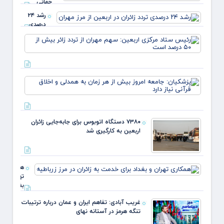
جهانی
جابه‌جایی
رشد ۲۴
زائران در مرز
درصدی
مهران
تردد زائران
رئیس
در اربعین
ستاد
از مرز
مرکزی
مهران
اربعین
سهم
پزشکی
مهران 
جامعه
تردد زا
امروز
بیش ا
بیش ا
۵۰
هر زما
درصد
۷۳۸۰ دستگاه اتوبوس برای جابه‌جایی زائران
به هم
است
اربعین به‌ کارگیری شد
و اخلا
قرآنی 
دارد
همکاری
تهران و
بغداد
برای
غریب آبادی: تفاهم ایران و عمان درباره ترتیبات
خدمت
تنگه هرمز در آستانه نهای
به زائران
در مرز