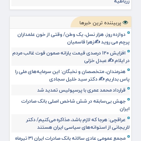
زرباطیه
پربیننده ترین خبرها
دوازده روز، هزار نسل، یک وطن/ وقتی از خون علمداران
پرچم می روید ✍️زهرا قاسمیان
افزایش ۱۲۰ درصدی قیمت یارانه صمون قوت غالب مردم
در ایلام ✍️ عبدل خزلی
هنرمندان، متخصصان و نخبگان: این سرمایه‌های ملی را
پاس بداریم ✍️ دکتر سید خلیل سجادی
قرارداد محمد عمری با پرسپولیس تمدید شد
جهش بی‌سابقه در شش شاخص اصلی بانک صادرات
ایران
عراقچی: هرجا که لازم باشد، مذاکره می‌کنیم/ دکتر
لاریجانی از استوانه‌های سیاسی ایران هستند
مجمع عمومی عادی سالانه بانک صادرات ایران ۳۱ تیرماه