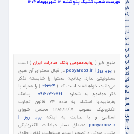
فهرست شعب کشیک پنج‌شنبه ۱۳ شهریورماه ۱۴۰۴
خراسان شمالی
خوزستان
زنجان
سمنان
سیستان و بلوچستان
فارس
قزوین
قم
کردستان
کرمان
کرمانشاه
منبع خبر (
روابط‌عمومی بانک صادرات ایران
) است
کهگیلویه و بویراحمد
و
پویا روز | pooyarooz.ir
در قبال محتوای آن هیچ
گلستان
مسئولیتی ندارد. چنانچه محتوا را شایسته تذکر
گیلان
لرستان
می‌دانید، خواهشمند است کد (
26324
) را همراه با
مازندران
ذکر موضوع به شماره
09120720761
پیامک
مرکزی
بفرمایید.با استناد به ماده ۷۴ قانون تجارت
هرمزگان
الکترونیک مصوب ۱۳۸۲/۱۰/۱۷ مجلس شورای
همدان
یزد
اسلامی و با عنایت به اینکه
پویا روز |
🔻پویاروز
pooyarooz.ir
مصداق بستر مبادلات الکترونیکی
یادداشت پویاروز
متنی، صوتی و تصویر است، مسئولیت نقض حقوق
اطلاعیه