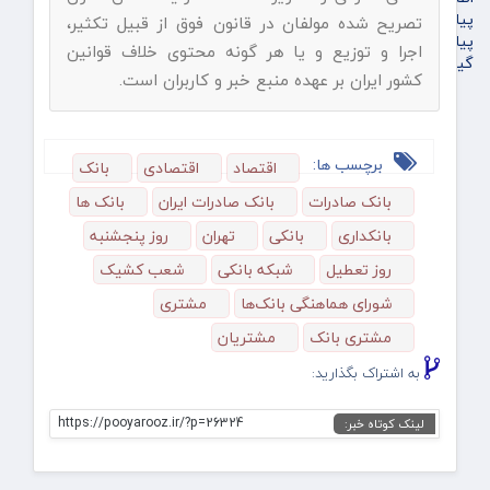
پیام تبریک پویاروز
تصریح شده مولفان در قانون فوق از قبیل تکثیر،
پیام تسلیت پویاروز
اجرا و توزیع و یا هر گونه محتوی خلاف قوانین
گیشه روزنامه ها
کشور ایران بر عهده منبع خبر و کاربران است.
برچسب ها:
اقتصاد
اقتصادی
بانک
بانک صادرات
بانک صادرات ایران
بانک ها
بانکداری
بانکی
تهران
روز پنجشنبه‌
روز تعطیل
شبکه بانکی
شعب کشیک
شورای هماهنگی بانک‌ها
مشتری
مشتری بانک
مشتریان
به اشتراک بگذارید:
https://pooyarooz.ir/?p=26324
لینک کوتاه خبر: