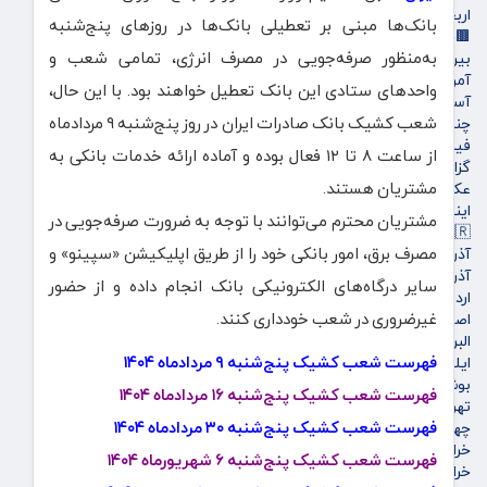
اربعین
بانک‌ها مبنی بر تعطیلی بانک‌ها در روزهای پنج‌شنبه
🟫جهان
به‌منظور صرفه‌جویی در مصرف انرژی، تمامی شعب و
بین الملل
آمریکا و اروپاه
واحدهای ستادی این بانک تعطیل خواهند بود. با این حال،
آسیای غربی
شعب کشیک بانک صادرات ایران در روز پنج‌شنبه ۹ مردادماه
چندرسانه‌ای
فیلم
از ساعت ۸ تا ۱۲ فعال بوده و آماده ارائه خدمات بانکی به
گزارش تصویری
مشتریان هستند.
عکس
اینفوگرافی
مشتریان محترم می‌توانند با توجه به ضرورت صرفه‌جویی در
🇮🇷استان ها
مصرف برق، امور بانکی خود را از طریق اپلیکیشن «سپینو» و
آذربایجان شرقی
آذربایجان غربی
سایر درگاه‌های الکترونیکی بانک انجام داده و از حضور
اردبیل
غیرضروری در شعب خودداری کنند.
اصفهان
البرز
فهرست شعب کشیک پنج‌شنبه ۹ مردادماه ۱۴۰۴
ایلام
بوشهر
فهرست شعب کشیک پنج‌شنبه ۱۶ مردادماه ۱۴۰۴
تهران
فهرست شعب کشیک پنج‌شنبه ۳۰ مردادماه ۱۴۰۴
چهارمحال و بختیاری
خراسان جنوبی
فهرست شعب کشیک پنج‌شنبه ۶ شهریورماه ۱۴۰۴
خراسان رضوی