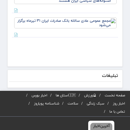
هرجا ک
لازم ب
مذاکره
می‌کن
مجمع
دکتر
عموم
لاریجا
عادی
استوان
سالانه
بانک
صادرا
ا
تیرماه
برگزار
می‌شو
تبلیغات
صفحه نخست
🔮ورزش
🇮🇷استان ها
اخبار بورس
اخبار روز
سبک زندگی
سلامت
شناسنامه پویاروز
تماس با ما