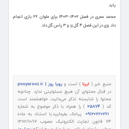
یابد.
محمد عمری در فصل ۱۴۰۲–۱۴۰۳ برای ملوان ۲۶ بازی انجام
داد. وی در این فصل ۴ گل زد و ۳ پاس گل داد.
منبع خبر (
ایرنا
) است و
پویا روز | pooyarooz.ir
در قبال محتوای آن هیچ مسئولیتی ندارد. چنانچه
محتوا را شایسته تذکر می‌دانید، خواهشمند است
کد (
25874
) را همراه با ذکر موضوع به شماره
09120720761
پیامک بفرمایید.با استناد به ماده
۷۴ قانون تجارت الکترونیک مصوب ۱۳۸۲/۱۰/۱۷
مجلس شورای اسلامی و با عنایت به اینکه
پویا روز