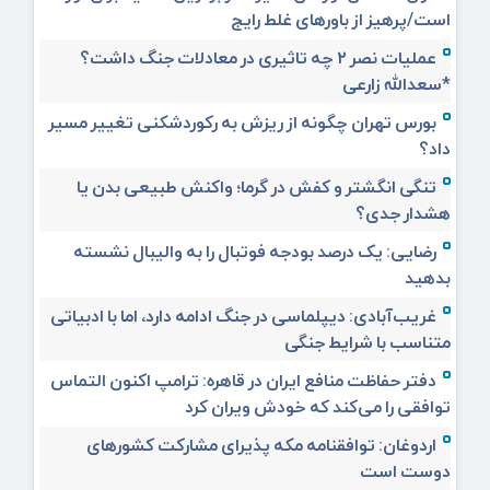
است/پرهیز از باورهای غلط رایج
عملیات نصر ۲ چه تاثیری در معادلات جنگ داشت؟
*سعدالله زارعی
بورس تهران چگونه از ریزش به رکوردشکنی تغییر مسیر
داد؟
تنگی انگشتر و کفش در گرما؛ واکنش طبیعی بدن یا
هشدار جدی؟
رضایی: یک درصد بودجه فوتبال را به والیبال نشسته
بدهید
غریب‌آبادی: دیپلماسی در جنگ ادامه دارد، اما با ادبیاتی
متناسب با شرایط جنگی
دفتر حفاظت منافع ایران در قاهره: ترامپ اکنون التماس
توافقی را می‌کند که خودش ویران کرد
اردوغان: توافقنامه مکه پذیرای مشارکت کشورهای
دوست است