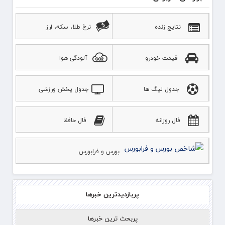
نتایج زنده
نرخ طلا، سکه، ارز
قیمت خودرو
آلودگی هوا
جدول لیگ ها
جدول پخش ورزشی
فال روزانه
فال حافظ
بورس و فرابورس
پربازدیدترین خبرها
پربحث ترین خبرها