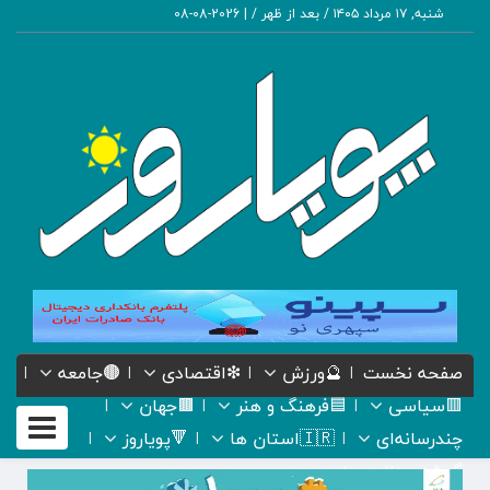
شنبه, ۱۷ مرداد ۱۴۰۵ / بعد از ظهر /
|
2026-08-08
صفحه نخست
🔮ورزش
❇اقتصادی
🟤جامعه
🟥سیاسی
🟦فرهنگ و هنر
🟫جهان
Toggle
چندرسانه‌ای
🇮🇷استان ها
🔻پویاروز
gation
گیشه روزنامه ها