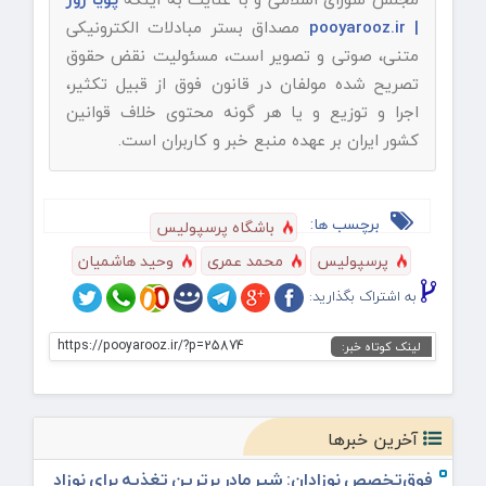
| pooyarooz.ir
مصداق بستر مبادلات الکترونیکی
متنی، صوتی و تصویر است، مسئولیت نقض حقوق
تصریح شده مولفان در قانون فوق از قبیل تکثیر،
اجرا و توزیع و یا هر گونه محتوی خلاف قوانین
کشور ایران بر عهده منبع خبر و کاربران است.
برچسب ها:
باشگاه پرسپولیس
پرسپولیس
محمد عمری
وحید هاشمیان
به اشتراک بگذارید:
https://pooyarooz.ir/?p=25874
لینک کوتاه خبر:
آخرین خبرها
فوق‌تخصص نوزادان: شیر مادر برترین تغذیه برای نوزاد