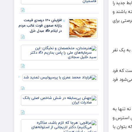
نسل، یک
ط جدید را
وطن/
ر داشته باشند و
وقتی از
خون
رصتی برای
افزایش ۱۲۰ درصدی قیمت
علمداران
یارانه صمون قوت غالب مردم
پرچم می
در ایلام ✍️ عبدل خزل
روید ✍️
زهر
هنرمندان،
به یک نفر
متخصصان
و نخبگان:
این
سرمایه‌های
است که فرد
ملی را پا
قرارداد
ی‌شود فرد
بداریم ✍️
محمد عمری
دکتر
با
پرسپولیس
جهش
تمدید شد
بی‌سابقه
در شش
ه تنها به
شاخص
هش استرس و
اصلی
عراقچی:
بانک
ه بتوان با
هرجا که
صادرات