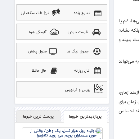
نتایج زنده
نرخ طلا، سکه، ارز
‌ها، غم یا
لکه نشانه
قیمت خودرو
آلودگی هوا
ت ببیند و
جدول لیگ ها
جدول پخش
 می‌تواند
ورزشی
فال روزانه
فال حافظ
بورس و فرابورس
زمند زمان،
زمان برای
اند احساس
پربازدیدترین خبرها
پربحث ترین خبرها
دوازده
روز، هزار