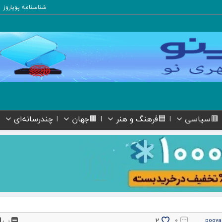
شناسنامه پویاروز
🟥سیاسی
🟦فرهنگ و هنر
🟫جهان
چندرسانه‌ای
پ
2
۰
pooya