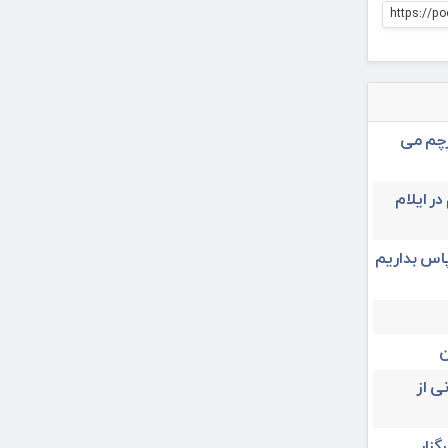
https://po
رچم می
در ایلام
پاس بداریم
ن
ی از
یران ۳۱ تیرماه برگزار