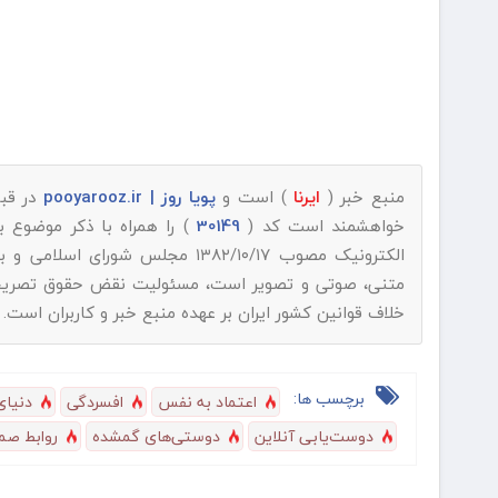
منبع خبر (
ایرنا
) است و
پویا روز | pooyarooz.ir
در قبا
خواهشمند است کد (
30149
) را همراه با ذکر موضوع 
الکترونیک مصوب ۱۳۸۲/۱۰/۱۷ مجلس شورای اسلامی و با عنایت به اینکه
متنی، صوتی و تصویر است، مسئولیت نقض حقوق تصریح شده
خلاف قوانین کشور ایران بر عهده منبع خبر و کاربران است.
برچسب ها:
اعتماد به نفس
افسردگی
دنیای
دوست‌یابی آنلاین
دوستی‌های گمشده
روابط صم