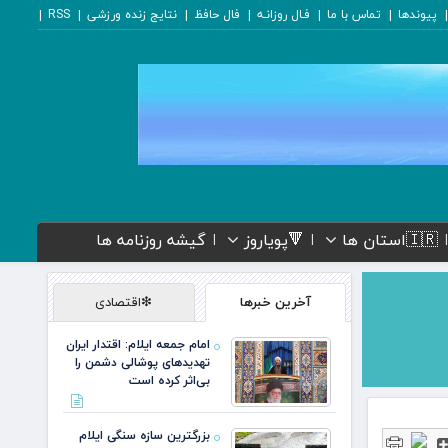
پیوندها
تماس با ما
فـال روزانـه
فال حافظ
نتایج زنده ورزشی
RSS
🇮🇷استان ها
🔻پویاروز
گیشه روزنامه ها
آخرین خبرها
❇اقتصادی
امام جمعه ایلام: اقتدار ایران
تهدیدهای پوشالی دشمن را
بی‌اثر کرده است
بزرگترین سازه سنگی ایلام