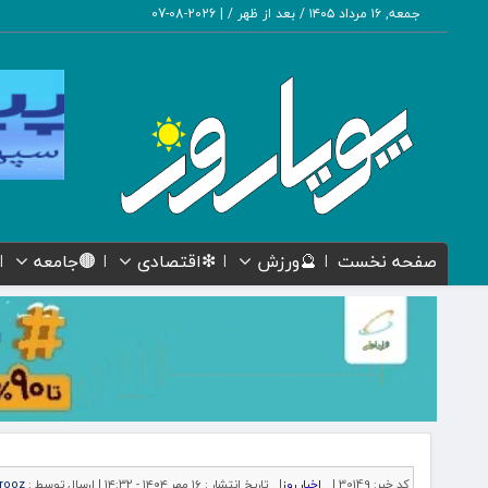
جمعه, ۱۶ مرداد ۱۴۰۵ / بعد از ظهر /
|
2026-08-07
صفحه نخست
🔮ورزش
❇اقتصادی
🟤جامعه
کد خبر:
30149 |
اخبار روز
|
تاریخ انتشار :
۱۶ مهر ۱۴۰۴ - ۱۴:۳۲ |
ارسال توسط :
rooz