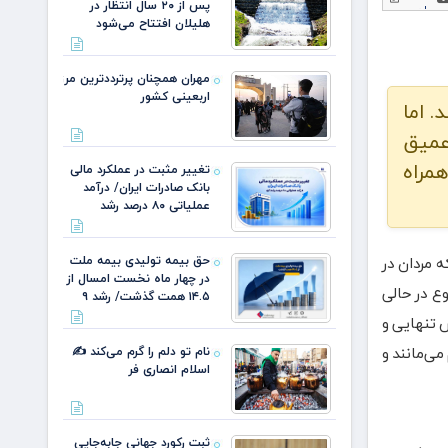
پس از ۲۰ سال انتظار در
هلیلان افتتاح می‌شود
مهران همچنان پرترددترین مرز
اربعینی کشور
. اما
عمیق
همراه
تغییر مثبت در عملکرد مالی
بانک صادرات ایران/ درآمد
عملیاتی ۸۰ درصد رشد
حق بیمه تولیدی بیمه ملت
می‌دهد که مردان در
در چهار ماه نخست امسال از
وع در حالی
۱۴.۵ همت گذشت/ رشد ۹
 تنهایی و
می‌مانند و
نام تو دلم را گرم می‌کند ✍️
اسلام انصاری فر
ثبت رکورد جهانی جابه‌جایی