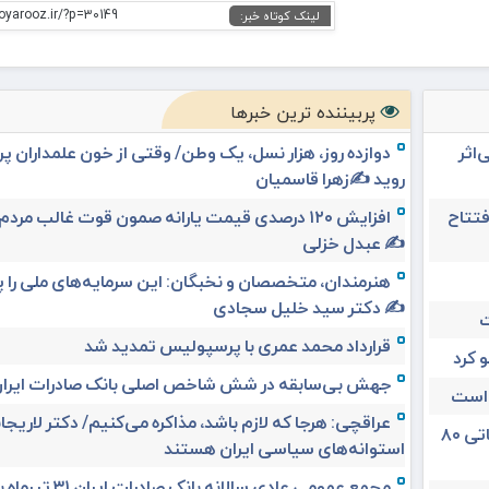
oyarooz.ir/?p=30149
لینک کوتاه خبر:
پربیننده ترین خبرها
‌اثر
دوازده روز، هزار نسل، یک وطن/ وقتی از خون علمداران پ
روید ✍️زهرا قاسمیان
لیلان افتتاح
افزایش ۱۲۰ درصدی قیمت یارانه صمون قوت غالب مردم 
✍️ عبدل خزلی
هنرمندان، متخصصان و نخبگان: این سرمایه‌های ملی را 
✍️ دکتر سید خلیل سجادی
ت
قرارداد محمد عمری با پرسپولیس تمدید شد
 کرد
جهش بی‌سابقه در شش شاخص اصلی بانک صادرات ایرا
 است
عراقچی: هرجا که لازم باشد، مذاکره می‌کنیم/ دکتر لاریجان
تغییر مثبت در عملکرد مالی بانک صادرات ایران/ درآمد عملیاتی ۸۰
استوانه‌های سیاسی ایران هستند
مجمع عمومی عادی سالانه بانک صادرات ا