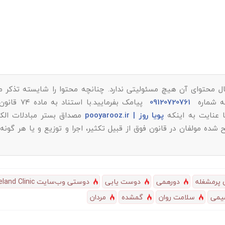
ل محتوای آن هیچ مسئولیتی ندارد. چنانچه محتوا را شایسته تذکر می‌
به شماره
09120720761
پیامک بفرمایید.با استن
پویا روز | pooyarooz.ir
مصداق بستر مبادلات الکت
 مولفان در قانون فوق از قبیل تکثیر، اجرا و توزیع و یا هر گونه
 پرمشغله
دورهمی
دوست یابی
دوستی وب‌سایت Cleveland Clinic
یمی
سلامت روان
گمشده
مردان