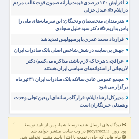
افزایش ۱۲۰ درصدی قیمت یارانه صمون قوت غالب مردم
در ایلام ✍️ عبدل خزلی
هنرمندان، متخصصان و نخبگان: این سرمایه‌های ملی را
پاس بداریم ✍️ دکتر سید خلیل سجادی
قرارداد محمد عمری با پرسپولیس تمدید شد
جهش بی‌سابقه در شش شاخص اصلی بانک صادرات ایران
عراقچی: هرجا که لازم باشد، مذاکره می‌کنیم/ دکتر
لاریجانی از استوانه‌های سیاسی ایران هستند
مجمع عمومی عادی سالانه بانک صادرات ایران ۳۱ تیرماه
برگزار می‌شود
مدیرکل ارشاد ایلام: قرارگاه رسانه‌ای اربعین تجلی وحدت
و همدلی خبرنگاران است
×
دیدگاه های ارسال شده توسط شما، پس از تایید توسط
پویا روز | pooyarooz.ir در وب سایت منتشر خواهد شد
پیام هایی که حاوی تهمت یا افترا باشد منتشر نخواهد شد.