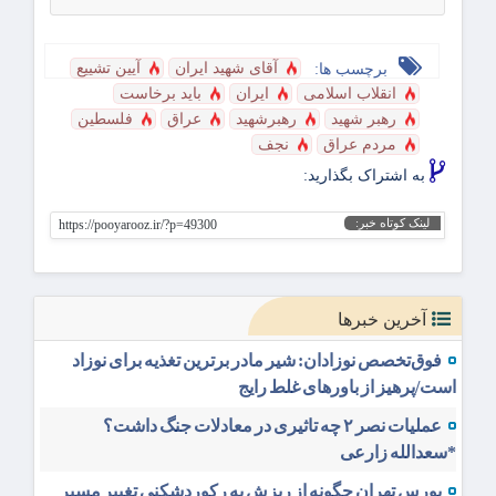
آقای شهید ایران
آیین تشییع
برچسب ها:
انقلاب اسلامی
ایران
باید برخاست
رهبر شهید
رهبرشهید
عراق
فلسطین
مردم عراق
نجف
به اشتراک بگذارید:
لینک کوتاه خبر:
https://pooyarooz.ir/?p=49300
آخرین خبرها
فوق‌تخصص نوزادان: شیر مادر برترین تغذیه برای نوزاد
است/پرهیز از باورهای غلط رایج
عملیات نصر ۲ چه تاثیری در معادلات جنگ داشت؟
*سعدالله زارعی
بورس تهران چگونه از ریزش به رکوردشکنی تغییر مسیر