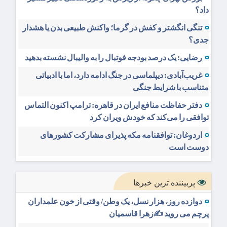
داد؟
تنگی انگشتر و کفش در گرما؛ واکنش طبیعی بدن یا هشدار
جدی؟
رضایی: یک درصد بودجه فوتبال را به والیبال نشسته بدهید
غریب‌آبادی: دیپلماسی در جنگ ادامه دارد، اما با ادبیاتی
متناسب با شرایط جنگی
دفتر حفاظت منافع ایران در قاهره: ترامپ اکنون التماس
توافقی را می‌کند که خودش ویران کرد
اردوغان: توافقنامه مکه پذیرای مشارکت کشورهای
دوست است
پربیننده ترین خبرها
دوازده روز، هزار نسل، یک وطن/ وقتی از خون علمداران
پرچم می روید ✍️زهرا قاسمیان