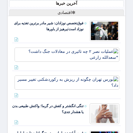
آخرین خبرها
❇اقتصادی
فوق‌تخصص نوزادان: شیر مادر برترین تغذیه برای
نوزاد است/پرهیز از باورها
عملیا
تاثیری
معادلا
جنگ
بورس 
داشت
چگونه 
*سعدا
ریزش 
زارعی
رکورد
تغییر 
تنگی انگشتر و کفش در گرما؛ واکنش طبیعی بدن
داد؟
یا هشدار جدی؟
غریب‌آبادی: دیپلماسی در جنگ ادامه دارد، اما با