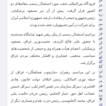
خراسان رضوی
فرودگاه بین‌المللی نجف، مورد استقبال رسمی مقام‌های دو
خراسان شمالی
خوزستان
کشور قرار گرفت. پیش از آن نیز مسعود پزشکیان،
زنجان
رئیس‌جمهور و جمعی از مقامات ارشد جمهوری اسلامی ایران
سمنان
سیستان و بلوچستان
برای شرکت در آیین تشییع وارد نجف شده بودند.
فارس
قزوین
مراسم استقبال رسمی از پیکر رهبر شهید شامگاه سه‌شنبه
قم
با حضور علی فالح الزیدی، نخست‌وزیر عراق، مسعود
کردستان
کرمان
پزشکیان، اعضای هیأت همراه وی و جمعی از شخصیت‌های
کرمانشاه
سیاسی، مذهبی، عشایری و اقشار مختلف مردم عراق
کهگیلویه و بویراحمد
گلستان
برگزار شد.
گیلان
لرستان
در این مراسم، رهبران «چارچوب هماهنگی» عراق، از
مازندران
جمله نوری المالکی، رئیس ائتلاف دولت قانون، هادی
مرکزی
هرمزگان
العامری، دبیرکل سازمان بدر، قیس الخزعلی، دبیرکل جنبش
همدان
عصائب اهل حق، عمار الحکیم، رئیس جریان حکمت ملی
یزد
🔻پویاروز
عراق، محمد الحلبوسی، رئیس حزب تقدم و شماری دیگر از
یادداشت پویاروز