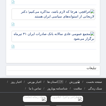
شاخص
اصلی
عراقچ
بانک
هرجا ک
صادرا
لازم ب
ایران
مذاکر
می‌کنی
مجمع
دکتر
عموم
لاریجا
عادی
از
سالانه
استوانه
بانک
صادرا
تیرماه
تبلیغات
برگزار
می‌شو
صفحه نخست
🔮ورزش
🇮🇷استان ها
اخبار بورس
اخبار روز
سبک زندگی
سلامت
شناسنامه پویاروز
تماس با ما