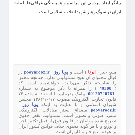
بیانگر ابعاد مردمی این مراسم و همبستگی عراقی‌ها با ملت
ایران در سوگ رهبر شهید انقلاب اسلامی است.
منبع خبر (
ایرنا
) است و
پویا روز | pooyarooz.ir
در
قبال محتوای آن هیچ مسئولیتی ندارد. چنانچه محتوا
را شایسته تذکر می‌دانید، خواهشمند است کد
(
49300
) را همراه با ذکر موضوع به شماره
09120720761
پیامک بفرمایید.با استناد به ماده ۷۴
قانون تجارت الکترونیک مصوب ۱۳۸۲/۱۰/۱۷ مجلس
شورای اسلامی و با عنایت به اینکه
پویا روز |
pooyarooz.ir
مصداق بستر مبادلات الکترونیکی
متنی، صوتی و تصویر است، مسئولیت نقض حقوق
تصریح شده مولفان در قانون فوق از قبیل تکثیر، اجرا
و توزیع و یا هر گونه محتوی خلاف قوانین کشور ایران
بر عهده منبع خبر و کاربران است.