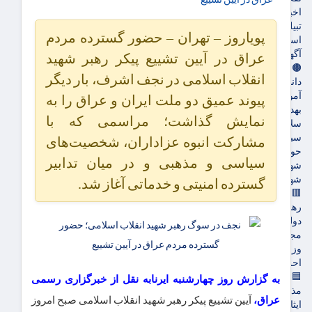
اخبار بورس
تبیلغات
پویاروز – تهران – حضور گسترده مردم
استخدام
آگهی های دولتی
عراق در آیین تشییع پیکر رهبر شهید
🟤جامعه
انقلاب اسلامی در نجف اشرف، بار دیگر
دانشگاه
آموزش و پرورش
پیوند عمیق دو ملت ایران و عراق را به
بهداشت و درمان
نمایش گذاشت؛ مراسمی که با
سلامت
سبک زندگی
مشارکت انبوه عزاداران، شخصیت‌های
حوادث، انتظامی
سیاسی و مذهبی و در میان تدابیر
شهرداری و شورای شهر
شهری و رفاهی
گسترده امنیتی و خدماتی آغاز شد.
🟥سیاسی
رهبر انقلاب
دولت
مجلس
وزارت امور خارجه
احزاب و تشکلها
🟦فرهنگ و هنر
به گزارش روز چهارشنبه ایرنابه نقل از خبرگزاری رسمی
مذهبی
عراق،
آیین تشییع پیکر رهبر شهید انقلاب اسلامی صبح امروز
ایثار و شهادت