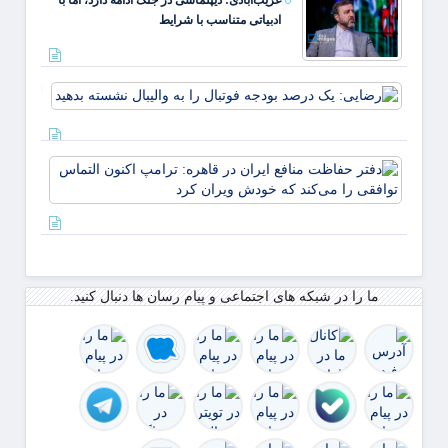
ادبیاتی متناسب با شرایط
رضایی
یک
درصد
بودجه
دفتر
فوتبال
حفاظ
را به
منافع
والیبال
ایران 
نشسته
قاهره:
بدهید
ترامپ
اکنون
ما را در شبکه های اجتماعی و پیام رسان ها دنبال کنید.
التما
توافق
را می‌
ک