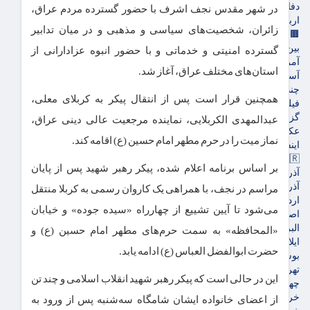
دفاع مقدس
در شهر مقدس نجف اشرف با حضور گسترده مردم عراق،
اربعین
زائران، شخصیت‌های سیاسی و مذهبی و در میان تدابیر
🟫جهان
بین الملل
گسترده امنیتی و خدماتی و با حضور انبوه عزادارانی از
آمریکا و اروپاه
استان‌های مختلف عراق، آغاز شد.
آسیای غربی
چندرسانه‌ای
همچنین قرار است پس از انتقال پیکر به کربلای معلی،
فیلم
گزارش تصویری
عبدالمهدی الکربلایی، نماینده مرجعیت عالی دینی عراق،
عکس
نماز میت را در حرم مطهر امام حسین (ع) اقامه کند.
اینفوگرافی
🇮🇷استان ها
بر اساس برنامه اعلام شده، پیکر رهبر شهید پس از پایان
آذربایجان شرقی
آذربایجان غربی
مراسم در نجف، با همراهی یک کاروان رسمی به کربلا منتقل
اردبیل
می‌شود تا آیین تشییع از چهارراه «سیده جوده» و خیابان
اصفهان
البرز
«المحافظه» به سمت حرم‌های مطهر امام حسین (ع) و
ایلام
حضرت ابوالفضل العباس (ع) ادامه یابد.
بوشهر
تهران
این در حالی است که پیکر رهبر شهید انقلاب اسلامی و چند تن
چهارمحال و بختیاری
خراسان جنوبی
از اعضای خانواده ایشان شامگاه سه‌شنبه پس از ورود به