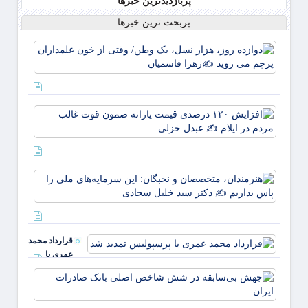
پربازدیدترین خبرها
پربحث ترین خبرها
دوازده
روز، ه
نسل، 
وطن/
وقتی ا
افزای
خون
۱۲۰
علمدا
درصد
پرچم 
قیمت
روید ✍
یارانه
زهر
هنرمند
صمون
متخصص
قوت
نخبگان
غالب
سرمایه
مردم د
ملی ر
ایلام ✍
قرارداد محمد
بداریم
عبدل
عمری با
دکتر
خزل
پرسپولیس
جهش
تمدید شد
بی‌ساب
در ش