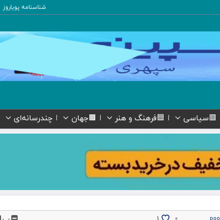
شناسنامه پویاروز
🟥سیاسی
🟦فرهنگ و هنر
🟫جهان
چندرسانه‌ای
پ
1
۰
poo