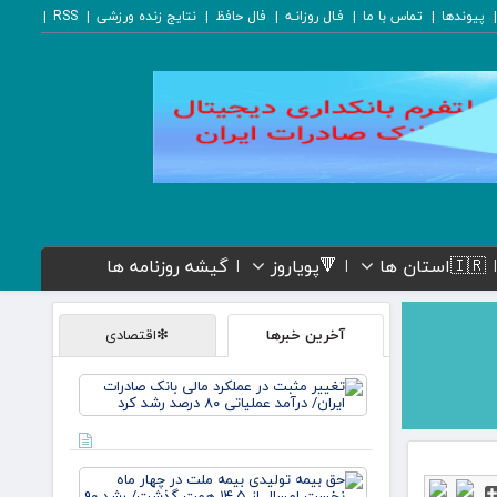
پیوندها
تماس با ما
فـال روزانـه
فال حافظ
نتایج زنده ورزشی
RSS
🇮🇷استان ها
🔻پویاروز
گیشه روزنامه ها
آخرین خبرها
❇اقتصادی
تغییر
مثبت در
عملکرد
مالی
بانک
حق بیمه
صادرات
تولیدی