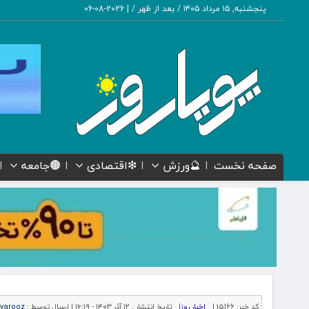
پنجشنبه, ۱۵ مرداد ۱۴۰۵ / بعد از ظهر /
|
2026-08-06
صفحه نخست
🔮ورزش
❇اقتصادی
🟤جامعه
کد خبر:
15166 |
اخبار روز
|
تاریخ انتشار :
۱۲ آذر ۱۴۰۳ - ۱۶:۱۹ |
ارسال توسط :
yarooz