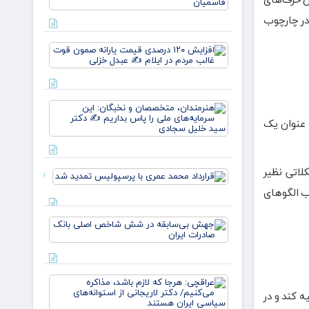
نسل، یک
وطن/
در چارچوب
وقتی از
خون
افزایش
علمداران
۱۲۰
پرچم می
درصدی
روید ✍️
قیمت
زهر
یارانه
هنرمندان،
صمون
متخصصان
قوت
 عنوان یک
و نخبگان:
غالب
این
مردم در
سرمایه‌های
ایلام ✍️
ملی را پا
لاتی نظیر
عبدل
قرارداد
بداریم ✍️
خزل
محمد عمری
ب الگوهای
دکتر
با
پرسپولیس
جهش
تمدید شد
بی‌سابقه
در شش
شاخص
اصلی
عراقچی:
بانک
هرجا که
ه کند و در
صادرات
لازم باشد،
ایران