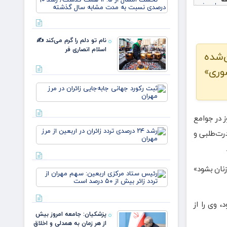
ایران/
بیمه
درآمد
ملت در
عملیاتی
چهار ماه
۸۰ درصد
نخست
رشد
نام تو دلم را گرم می‌کند ✍️
امسال از
اسلام انصاری فر
ن‌شده
۱۴.۵
همت
وری»
گذشت/
رشد ۹
ثبت رکورد
جهانی
جابه‌جایی
زائران در
 در جوامع
مرز مهران
رشد ۲۴
درت‌طلبی و
درصدی
تردد
زائران در
اربعین
نان بشود»
رئیس
از مرز
ستاد
مهران
مرکزی
اربعین:
 وی را از
سهم
پزشکیان: جامعه امروز بیش
مهران از
از هر زمان به همدلی و اخلاق
تردد زائر