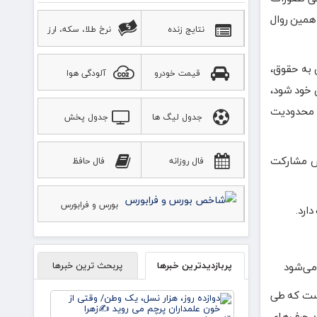
 همین روال
نتایج زنده
نرخ طلا، سکه، ارز
 به حقوق،
قیمت خودرو
آلودگی هوا
 خود شود،
د محدودیت
جدول لیگ ها
جدول پخش
ورزشی
هش مشارکت
فال روزانه
فال حافظ
بورس و فرابورس
ارد.
پربازدیدترین خبرها
پربحث ترین خبرها
 می‌شود
است که طی
دوازده
روز، هزار
ن حرف‌های