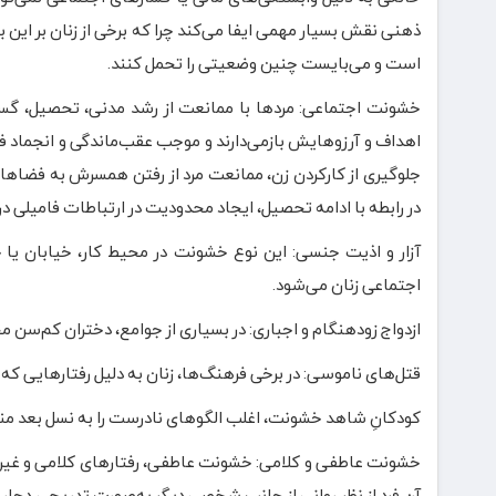
ذهنی نقش بسیار مهمی ایفا می‌کند چرا که برخی از زنان بر این ب
است و می‌بایست چنین وضعیتی را تحمل کنند.
خشونت اجتماعی: مردها با ممانعت از رشد مدنی، تحصیل، گست
اهداف و آرزوهایش بازمی‌دارند و موجب عقب‌ماندگی و انجماد ف
جلوگیری از کارکردن زن، ممانعت مرد از رفتن همسرش به فضاها
در رابطه با ادامه تحصیل، ایجاد محدودیت در ارتباطات فامیلی در
آزار و اذیت جنسی: این نوع خشونت در محیط کار، خیابان ی
اجتماعی زنان می‌شود.
ازدواج زودهنگام و اجباری: در بسیاری از جوامع، دختران کم‌سن م
قتل‌های ناموسی: در برخی فرهنگ‌ها، زنان به دلیل رفتارهایی ک
کودکانِ شاهد خشونت، اغلب الگوهای نادرست را به نسل بعد منتق
خشونت عاطفی و کلامی: خشونت عاطفی، رفتارهای کلامی و غیرکلا
آن فرد از نظر روانی از جانب شخصی دیگر به‌صورت تدریجی دچار