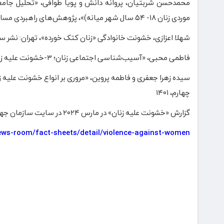
محمدحسن شربتیان، پروانه دانش و پویا طوافی، «تحلیل جامع
موردی زنان ۱۸- ۵۴ سال شهر میانه)»، پژوهش‌های راهبردی مسائل اجتماعی، دوره ۶، شماره ۱، ۱۳۹۶
شهلا اعزازی، خشونت خانوادگی «زنان کتک خورده»، تهران: نشر سالی، 
فاطمی محبی، «آسیب‌شناسی اجتماعی زنان؛ ۳-خشونت علیه زنان»، ماهنامه علمی فرهنگی و اجتماعی زنان، شماره ۱۴، ۱۳۸۰.
چهارم، ۱۴۰۱
گزارش «خشونت علیه زنان» در مارس ۲۰۲۴ در سایت سازمان جهانی بهداشت قابل دسترسی در:
ews-room/fact-sheets/detail/violence-against-women