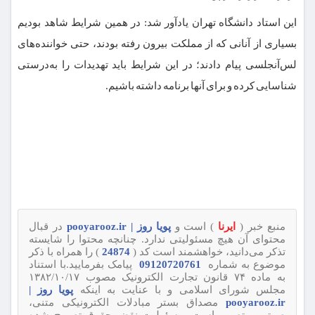
این استاد دانشگاه تهران یادآور شد: در همین شرایط شاهد بودیم
بسیاری از آنانی که از مملکت بیرون رفته بودند، حتی خواننده‌های
لس‌آنجلسی پیام دادند؛ در این شرایط باید تهدیدات را به‌درستی
شناسایی کرده و برای آنها برنامه داشته باشیم.
منبع خبر (
ایرنا
) است و
پویا روز | pooyarooz.ir
در قبال
محتوای آن هیچ مسئولیتی ندارد. چنانچه محتوا را شایسته
تذکر می‌دانید، خواهشمند است کد (
24874
) را همراه با ذکر
موضوع به شماره
09120720761
پیامک بفرمایید.با استناد
به ماده ۷۴ قانون تجارت الکترونیک مصوب ۱۳۸۲/۱۰/۱۷
مجلس شورای اسلامی و با عنایت به اینکه
پویا روز |
pooyarooz.ir
مصداق بستر مبادلات الکترونیکی متنی،
صوتی و تصویر است، مسئولیت نقض حقوق تصریح شده