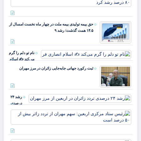
مثب
عمل
مال
بان
حق بیمه تولیدی بیمه ملت در چهار ماه نخست امسال از
صا
۱۴.۵ همت گذشت/ رشد ۹
ایر
درآ
عمل
۰
نام تو دلم را گرم
رش
می‌کند ✍️ اسلام
انصاری فر
ثبت رکورد جهانی جابه‌جایی زائران در مرز مهران
رشد ۲۴
درصدی
تردد
رئ
زائران در
ستا
اربعین از
مر
مرز
ارب
مهران
سه