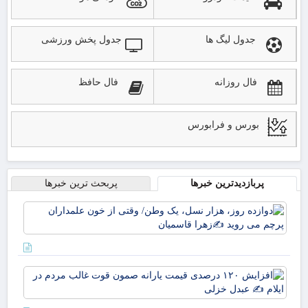
جدول لیگ ها
جدول پخش ورزشی
فال روزانه
فال حافظ
بورس و فرابورس
پربازدیدترین خبرها
پربحث ترین خبرها
دوا
روز
نسل
وط
وقت
افز
خو
۱۲۰
علم
در
پرچ