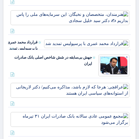
قی
روی
یارا
زهر
هنر
صم
مت
قو
نخب
غا
سرم
مرد
ملی
ایل
قرارداد محمد عمری
بدا
عب
با پرسپولیس تمدید
دکت
خز
شد
جهش بی‌سابقه در شش شاخص اصلی بانک صادرات
ایران
عرا
هرج
لاز
مذا
می‌
مج
دکت
عم
لار
عاد
از
سال
است