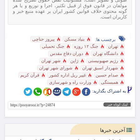
مولفان در قانون فوق از قبیل تکثیر، اجرا و توزیع و یا هر
گونه محتوی خلاف قوانین کشور ایران بر عهده منبع خبر و
کاربران است.
بنیاد مسکن
پیروز حناچی
برچسب ها:
تهران
جنگ ۱۲ روزه
جنگ تحمیلی
دانشگاه تهران
دوران دفاع مقدس
رژیم صهیونیستی
ژاپن
شهر تهران
شهردار اسبق تهران
شورای شهر تهران
صدام حسین
غییر ریل اداره کشور
قرآن کریم
همبستگی
وزارت راه و شهرسازی
به اشتراک بگذارید:
لینک کوتاه خبر:
https://pooyarooz.ir/?p=24874
آخرین خبرها