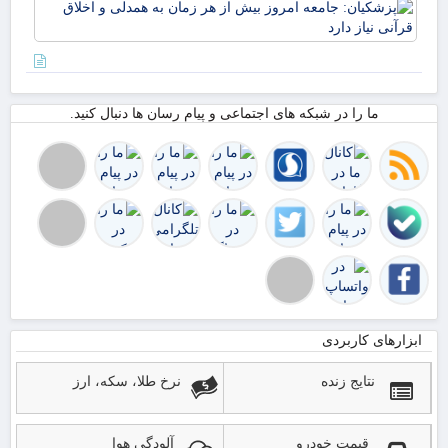
پزش
مهر
جام
از 
امر
زائ
از 
بیش
به 
۵۰
اخل
در
ما را در شبکه های اجتماعی و پیام رسان ها دنبال کنید.
قرآ
اس
دار
ابزارهای کاربردی
نتایج زنده
نرخ طلا، سکه، ارز
قیمت خودرو
آلودگی هوا