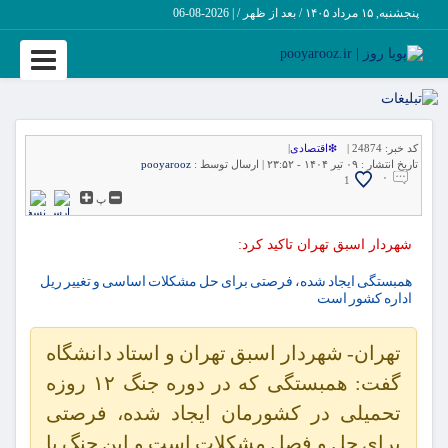
پنجشنبه, ۱۵ مرداد ۱۴۰۵ / بعد از ظهر /
|
2026-08-06
Toggle
vigation
کد خبر:
24874 |
❇اقتصادی
|
تاریخ انتشار :
۰۹ تیر ۱۴۰۴ - ۲۳:۵۲ |
ارسال توسط :
pooyarooz
۰
1
پ
شهردار اسبق تهران تاکید کرد:
همبستگی ایجاد شده، فرصتی برای حل مشکلات اساسی و تغییر ریل
اداره کشور است
تهران- شهردار اسبق تهران و استاد دانشگاه
گفت: همبستگی که در دوره جنگ ۱۲ روزه
تحمیلی در کشورمان ایجاد شده، فرصتی
برای حل و فصل مشکلات است و این جنگ با