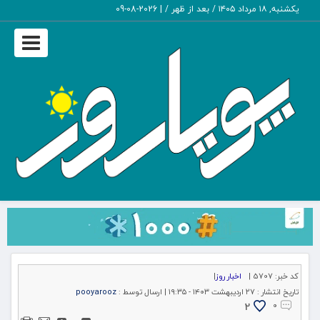
یکشنبه, ۱۸ مرداد ۱۴۰۵ / بعد از ظهر /
|
2026-08-09
Toggle
igation
کد خبر:
5707 |
اخبار روز
|
تاریخ انتشار :
۲۷ اردیبهشت ۱۴۰۳ - ۱۹:۳۵ |
ارسال توسط :
pooyarooz
2
۰