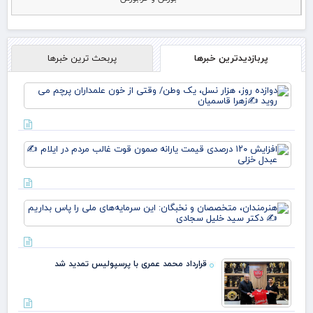
پربازدیدترین خبرها
پربحث ترین خبرها
دوا
روز
نس
وط
وقت
افز
خو
۱۲۰
علم
در
پرچ
قی
روی
یارا
زهر
هنر
صم
مت
قو
و ن
غا
این
مرد
سرم
ایل
قرارداد محمد عمری با پرسپولیس تمدید شد
ملی
عبد
بدا
خز
دکت