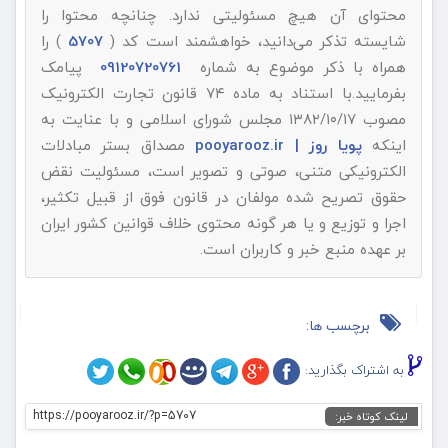
محتوای آن هیچ مسئولیتی ندارد. چنانچه محتوا را
شایسته تذکر می‌دانید، خواهشمند است کد (
5707
) را
همراه با ذکر موضوع به شماره
09120720761
پیامک
بفرمایید.با استناد به ماده ۷۴ قانون تجارت الکترونیک
مصوب ۱۳۸۲/۱۰/۱۷ مجلس شورای اسلامی و با عنایت به
اینکه
پویا روز | pooyarooz.ir
مصداق بستر مبادلات
الکترونیکی متنی، صوتی و تصویر است، مسئولیت نقض
حقوق تصریح شده مولفان در قانون فوق از قبیل تکثیر،
اجرا و توزیع و یا هر گونه محتوی خلاف قوانین کشور ایران
بر عهده منبع خبر و کاربران است.
برچسب ها:
به اشتراک بگذارید:
https://pooyarooz.ir/?p=5707
لینک کوتاه خبر: