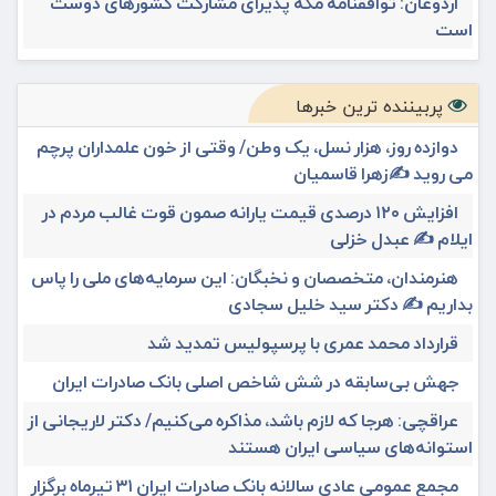
اردوغان: توافقنامه مکه پذیرای مشارکت کشورهای دوست
است
پربیننده ترین خبرها
دوازده روز، هزار نسل، یک وطن/ وقتی از خون علمداران پرچم
می روید ✍️زهرا قاسمیان
افزایش ۱۲۰ درصدی قیمت یارانه صمون قوت غالب مردم در
ایلام ✍️ عبدل خزلی
هنرمندان، متخصصان و نخبگان: این سرمایه‌های ملی را پاس
بداریم ✍️ دکتر سید خلیل سجادی
قرارداد محمد عمری با پرسپولیس تمدید شد
جهش بی‌سابقه در شش شاخص اصلی بانک صادرات ایران
عراقچی: هرجا که لازم باشد، مذاکره می‌کنیم/ دکتر لاریجانی از
استوانه‌های سیاسی ایران هستند
مجمع عمومی عادی سالانه بانک صادرات ایران ۳۱ تیرماه برگزار