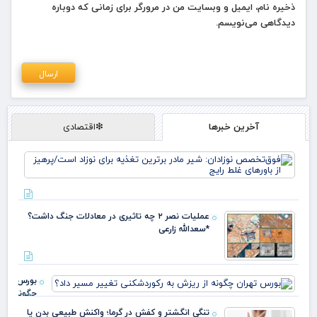
ذخیره نام، ایمیل و وبسایت من در مرورگر برای زمانی که دوباره
دیدگاهی می‌نویسم.
آخرین خبرها
❇اقتصادی
فو
نوز
ماد
تغذ
نوز
عملیات نصر ۲ چه تاثیری در معادلات جنگ داشت؟
پره
*سعدالله زارعی
باو
بورس تهرا
چگونه از
ریزش به
تنگی انگشتر و کفش در گرما؛ واکنش طبیعی بدن یا