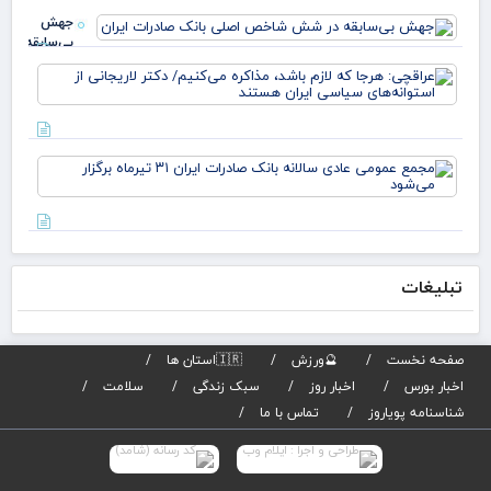
جهش
بی‌سابقه
در شش
عرا
شاخص
هرج
اصلی
لاز
بانک
مذا
صادرات
می‌
ایران
مج
دکت
عم
لار
عاد
است
سال
بان
صاد
تبلیغات
تیر
برگز
می
صفحه نخست
🔮ورزش
🇮🇷استان ها
اخبار بورس
اخبار روز
سبک زندگی
سلامت
شناسنامه پویاروز
تماس با ما