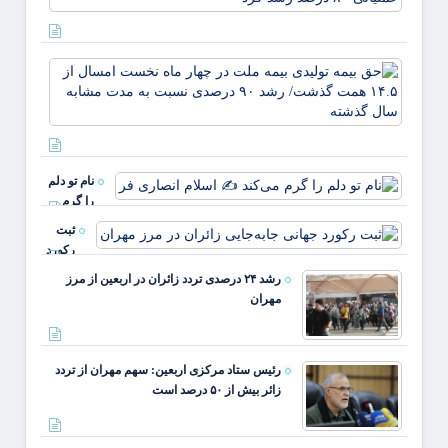
عملکر
مالی
بانک
حق بی
صادرا
تولیدی
ایران/
بیمه
درآمد
ملت د
عملیات
چهار م
۸۰ د
نخست
رشد
نام تو دلم
امسال
را گرم
از ۴.۵
می‌کند ✍️
همت
ثبت
اسلام
گذشت
رکورد
انصاری فر
رشد ۹
جهانی
رشد ۲۴ درصدی تردد زائران در اربعین از مرز
جابه‌جایی
مهران
زائران در
مرز
مهران
رئیس ستاد مرکزی اربعین: سهم مهران از تردد
زائر بیش از ۵۰ درصد است