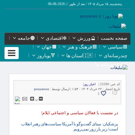
پنجشنبه, ۱۵ مرداد ۱۴۰۵ / بعد از ظهر /
|
2026-08-06
صفحه نخست
🔮ورزش
❇اقتصادی
🟤جامعه
🟥سیاسی
🟦فرهنگ و هنر
🟫جهان
Toggle
چندرسانه‌ای
🇮🇷استان ها
🔻پویاروز
igation
گیشه روزنامه ها
کد خبر:
25590 |
اخبار روز
|
تاریخ انتشار :
۲۲ خرداد ۱۴۰۴ - ۱:۵۴ |
ارسال توسط :
pooyarooz
۰
3
پ
در نشست با فعالان سیاسی و اجتماعی ایلام؛
پزشکیان: مبنای گفت‌وگو با آمریکا سیاست‌های رهبر انقلاب
است/ زیر بار زور نمی‌رویم