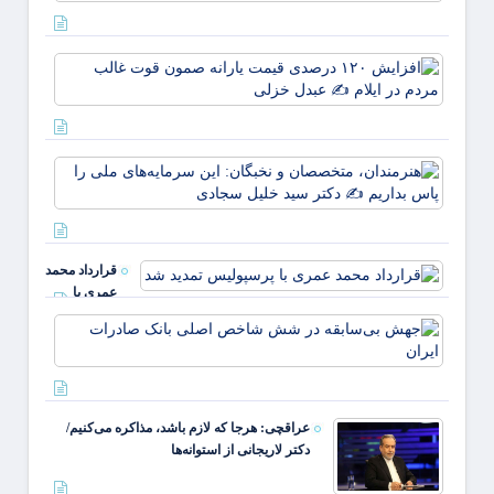
نسل، 
وطن/
وقتی ا
افزای
خون
۱۲۰
علمدا
درصد
پرچم 
قیمت
روید ✍
یارانه
زهر
هنرمند
صمون
متخصص
قوت
نخبگان
غالب
سرمایه
مردم د
ملی ر
ایلام ✍
قرارداد محمد
بداریم
عبدل
عمری با
دکتر
خزل
پرسپولیس
جهش
تمدید شد
بی‌ساب
در ش
شاخص
اصلی
عراقچی: هرجا که لازم باشد، مذاکره می‌کنیم/
بانک
دکتر لاریجانی از استوانه‌ها
صادرا
ایران