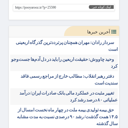
لینک کوتاه خبر:
https://pooyarooz.ir/?p=25590
آخرین خبرها
سردار رادان: مهران همچنان پرترددترین گذرگاه اربعینی
است
وحید چاووش: حقیقت اربعین را باید در دل آدم‌ها جست‌وجو
کرد
دفتر رهبر انقلاب: مطالب خارج از مراجع رسمی فاقد
سندیت است
تغییر مثبت در عملکرد مالی بانک صادرات ایران/ درآمد
عملیاتی ۸۰ درصد رشد کرد
حق بیمه تولیدی بیمه ملت در چهار ماه نخست امسال از
۱۴.۵ همت گذشت/ رشد ۹۰ درصدی نسبت به مدت مشابه
سال گذشته