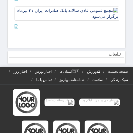
مجمع
عموم
عادی
سالانه
بانک
صادرا
تیرماه
تبلیغات
برگزار
می‌شو
صفحه نخست
🔮ورزش
🇮🇷استان ها
اخبار بورس
اخبار روز
سبک زندگی
سلامت
شناسنامه پویاروز
تماس با ما