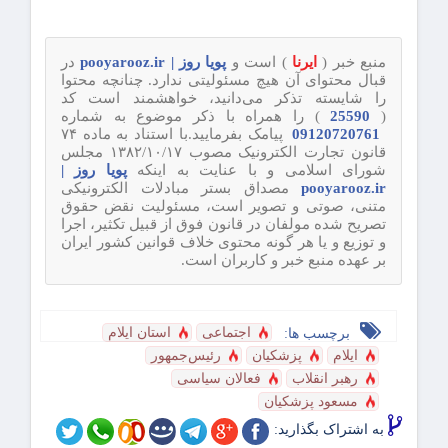
منبع خبر (
ایرنا
) است و
پویا روز | pooyarooz.ir
در
قبال محتوای آن هیچ مسئولیتی ندارد. چنانچه محتوا
را شایسته تذکر می‌دانید، خواهشمند است کد
(
25590
) را همراه با ذکر موضوع به شماره
09120720761
پیامک بفرمایید.با استناد به ماده ۷۴
قانون تجارت الکترونیک مصوب ۱۳۸۲/۱۰/۱۷ مجلس
شورای اسلامی و با عنایت به اینکه
پویا روز |
pooyarooz.ir
مصداق بستر مبادلات الکترونیکی
متنی، صوتی و تصویر است، مسئولیت نقض حقوق
تصریح شده مولفان در قانون فوق از قبیل تکثیر، اجرا
و توزیع و یا هر گونه محتوی خلاف قوانین کشور ایران
بر عهده منبع خبر و کاربران است.
اجتماعی
استان ایلام
برچسب ها:
ایلام
پزشکیان
رئیس‌جمهور
رهبر انقلاب
فعالان سیاسی
مسعود پزشکیان
به اشتراک بگذارید: