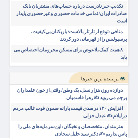
تکذیب خبر نادرست درباره حساب‌های مشتریان بانک
صادرات ایران/ تمامی خدمات حضوری و غیرحضوری پایدار
است
منافی: توقع از تارتار بالاست/ بازیکنان بی‌کیفیت،
پرسپولیس را از قهرمانی دور کردند
۸ همت کمک بلاعوض برای مسکن محرومان اختصاص می
یابد
پربیننده ترین خبرها
دوازده روز، هزار نسل، یک وطن/ وقتی از خون علمداران
پرچم می روید ✍️زهرا قاسمیان
افزایش ۱۲۰ درصدی قیمت یارانه صمون قوت غالب مردم
در ایلام ✍️ عبدل خزلی
هنرمندان، متخصصان و نخبگان: این سرمایه‌های ملی را
پاس بداریم ✍️ دکتر سید خلیل سجادی