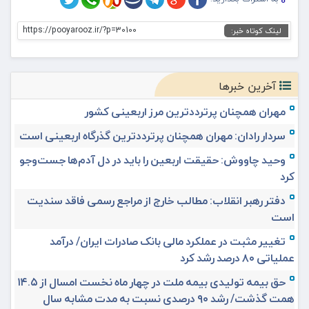
https://pooyarooz.ir/?p=30100
لینک کوتاه خبر:
آخرین خبرها
مهران همچنان پرترددترین مرز اربعینی کشور
سردار رادان: مهران همچنان پرترددترین گذرگاه اربعینی است
وحید چاووش: حقیقت اربعین را باید در دل آدم‌ها جست‌وجو
کرد
دفتر رهبر انقلاب: مطالب خارج از مراجع رسمی فاقد سندیت
است
تغییر مثبت در عملکرد مالی بانک صادرات ایران/ درآمد
عملیاتی ۸۰ درصد رشد کرد
حق بیمه تولیدی بیمه ملت در چهار ماه نخست امسال از ۱۴.۵
همت گذشت/ رشد ۹۰ درصدی نسبت به مدت مشابه سال