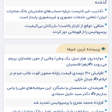
گذشته
تکذیب خبر نادرست درباره حساب‌های مشتریان بانک صادرات
ایران/ تمامی خدمات حضوری و غیرحضوری پایدار است
منافی: توقع از تارتار بالاست/ بازیکنان بی‌کیفیت،
پرسپولیس را از قهرمانی دور کردند
پربیننده ترین خبرها
دوازده روز، هزار نسل، یک وطن/ وقتی از خون علمداران پرچم
می روید ✍️زهرا قاسمیان
افزایش ۱۲۰ درصدی قیمت یارانه صمون قوت غالب مردم در
ایلام ✍️ عبدل خزلی
هنرمندان، متخصصان و نخبگان: این سرمایه‌های ملی را پاس
بداریم ✍️ دکتر سید خلیل سجادی
قرارداد محمد عمری با پرسپولیس تمدید شد
جهش بی‌سابقه در شش شاخص اصلی بانک صادرات ایران