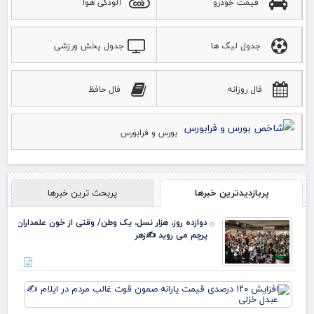
قیمت خودرو
آلودگی هوا
جدول لیگ ها
جدول پخش ورزشی
فال روزانه
فال حافظ
بورس و فرابورس
پربازدیدترین خبرها
پربحث ترین خبرها
دوازده روز، هزار نسل، یک وطن/ وقتی از خون علمداران
پرچم می روید ✍️زهر
افز
۱۲۰
در