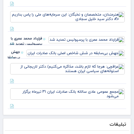
قی
یارا
هنر
صم
مت
قو
و ن
غا
این
مرد
سرم
ایل
قرارداد محمد عمری با
ملی
عبد
پرسپولیس تمدید شد
بدا
خز
دکت
جهش
بی‌سابقه
در شش
عرا
شاخص
هرج
اصلی
لاز
بانک
مذا
صادرات
می‌
ایران
مج
دکت
عم
لار
عاد
است
سال
بان
صاد
تبلیغات
تیر
برگز