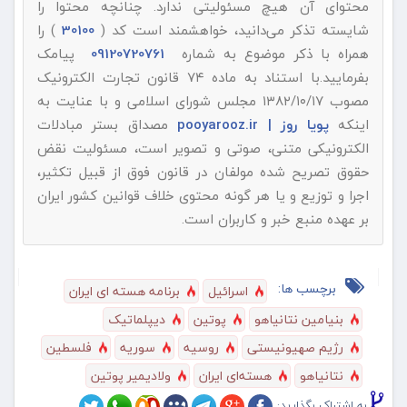
محتوای آن هیچ مسئولیتی ندارد. چنانچه محتوا را
شایسته تذکر می‌دانید، خواهشمند است کد (
30100
) را
همراه با ذکر موضوع به شماره
09120720761
پیامک
بفرمایید.با استناد به ماده ۷۴ قانون تجارت الکترونیک
مصوب ۱۳۸۲/۱۰/۱۷ مجلس شورای اسلامی و با عنایت به
اینکه
پویا روز | pooyarooz.ir
مصداق بستر مبادلات
الکترونیکی متنی، صوتی و تصویر است، مسئولیت نقض
حقوق تصریح شده مولفان در قانون فوق از قبیل تکثیر،
اجرا و توزیع و یا هر گونه محتوی خلاف قوانین کشور ایران
بر عهده منبع خبر و کاربران است.
برچسب ها:
اسرائیل
برنامه هسته ای ایران
بنیامین نتانیاهو
پوتین
دیپلماتیک
رژیم صهیونیستی
روسیه
سوریه
فلسطین
نتانیاهو
هسته‌ای ایران
ولادیمیر پوتین
به اشتراک بگذارید: