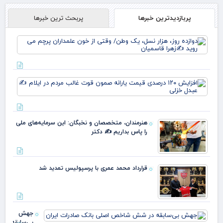
پربازدیدترین خبرها
پربحث ترین خبرها
دوا
روز
نس
وط
وقت
افز
خو
۱۲۰
علم
در
پرچ
قی
روی
یارا
زهر
هنرمندان، متخصصان و نخبگان: این سرمایه‌های ملی
صم
را پاس بداریم ✍️ دکتر
قو
غا
مرد
ایل
قرارداد محمد عمری با پرسپولیس تمدید شد
عبد
خز
جهش
بی‌سابقه