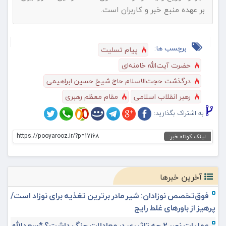
بر عهده منبع خبر و کاربران است.
برچسب ها:
پیام تسلیت
حضرت آیت‌الله خامنه‌ای
درگذشت حجت‌الاسلام حاج شیخ حسین ابراهیمی
رهبر انقلاب اسلامی
مقام ‌معظم رهبری
به اشتراک بگذارید:
https://pooyarooz.ir/?p=17168
لینک کوتاه خبر:
آخرین خبرها
فوق‌تخصص نوزادان: شیر مادر برترین تغذیه برای نوزاد است/
پرهیز از باورهای غلط رایج
عملیات نصر ۲ چه تاثیری در معادلات جنگ داشت؟ *سعدالله