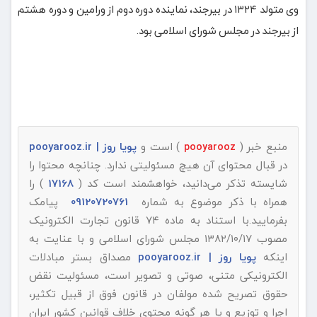
وی متولد ۱۳۲۴ در بیرجند، نماینده دوره دوم از ورامین و دوره هشتم
از بیرجند در مجلس شورای اسلامی بود.
منبع خبر (
) است و
پویا روز | pooyarooz.ir
pooyarooz
در قبال محتوای آن هیچ مسئولیتی ندارد. چنانچه محتوا را
شایسته تذکر می‌دانید، خواهشمند است کد (
17168
) را
همراه با ذکر موضوع به شماره
09120720761
پیامک
بفرمایید.با استناد به ماده ۷۴ قانون تجارت الکترونیک
مصوب ۱۳۸۲/۱۰/۱۷ مجلس شورای اسلامی و با عنایت به
اینکه
پویا روز | pooyarooz.ir
مصداق بستر مبادلات
الکترونیکی متنی، صوتی و تصویر است، مسئولیت نقض
حقوق تصریح شده مولفان در قانون فوق از قبیل تکثیر،
اجرا و توزیع و یا هر گونه محتوی خلاف قوانین کشور ایران