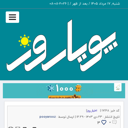
شنبه, ۱۷ مرداد ۱۴۰۵ / بعد از ظهر /
|
2026-08-08
Toggle
igation
کد خبر:
17168 |
اخبار روز
|
تاریخ انتشار :
۲۳ دی ۱۴۰۳ - ۱۲:۲۹ |
ارسال توسط :
pooyarooz
3
۰