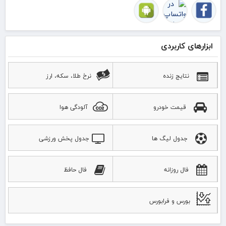
ابزارهای کاربردی
نتایج زنده
نرخ طلا، سکه، ارز
قیمت خودرو
آلودگی هوا
جدول لیگ ها
جدول پخش ورزشی
فال روزانه
فال حافظ
بورس و فرابورس