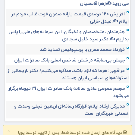
می روید ✍️زهرا قاسمیان
افزایش ۱۲۰ درصدی قیمت یارانه صمون قوت غالب مردم در
ایلام ✍️ عبدل خزلی
هنرمندان، متخصصان و نخبگان: این سرمایه‌های ملی را پاس
بداریم ✍️ دکتر سید خلیل سجادی
قرارداد محمد عمری با پرسپولیس تمدید شد
جهش بی‌سابقه در شش شاخص اصلی بانک صادرات ایران
عراقچی: هرجا که لازم باشد، مذاکره می‌کنیم/ دکتر لاریجانی از
استوانه‌های سیاسی ایران هستند
مجمع عمومی عادی سالانه بانک صادرات ایران ۳۱ تیرماه برگزار
می‌شود
مدیرکل ارشاد ایلام: قرارگاه رسانه‌ای اربعین تجلی وحدت و
همدلی خبرنگاران است
×
دیدگاه های ارسال شده توسط شما، پس از تایید توسط پویا