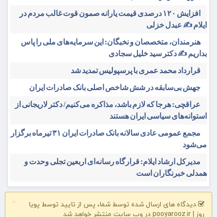
افزایش ۱۲۰ درصدی قیمت یارانه صمون قوت غالب مردم در
ایلام ✍️ عبدل خزلی
هنرمندان، متخصصان و نخبگان: این سرمایه‌های ملی را پاس
بداریم ✍️ دکتر سید خلیل سجادی
قرارداد محمد عمری با پرسپولیس تمدید شد
جهش بی‌سابقه در شش شاخص اصلی بانک صادرات ایران
عراقچی: هرجا که لازم باشد، مذاکره می‌کنیم/ دکتر لاریجانی از
استوانه‌های سیاسی ایران هستند
مجمع عمومی عادی سالانه بانک صادرات ایران ۳۱ تیرماه برگزار
می‌شود
مدیرکل ارشاد ایلام: قرارگاه رسانه‌ای اربعین تجلی وحدت و
همدلی خبرنگاران است
دیدگاه های ارسال شده توسط شما، پس از تایید توسط پویا
×
روز | pooyarooz.ir در وب سایت منتشر خواهد شد