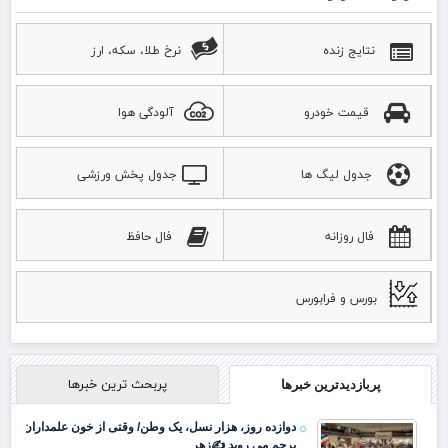
نتایج زنده
نرخ طلا، سکه، ارز
قیمت خودرو
آلودگی هوا
جدول لیگ ها
جدول پخش ورزشی
فال روزانه
فال حافظ
بورس و فرابورس
پربحث ترین خبرها
پربازدیدترین خبرها
دوازده روز، هزار نسل، یک وطن/ وقتی از خون علمداران
پرچم می روید ✍️زهر