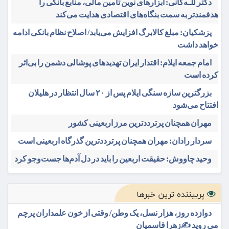
دکتر للـه‌گانی: ابزارهای نوین تامین مالی، منابع بانکی را
هدفمندتر به سمت بنگاه‌های اقتصادی هدایت می‌کند
پزشکیان: مبلغ کالابرگ افزایش می‌یابد/ اصلاح نظام بانکی ادامه
خواهد داشت
امام جمعه ایلام: اقتدار ایران تهدیدهای پوشالی دشمن را بی‌اثر
کرده است
بزرگترین سازه سنگی ایلام پس از ۲۰ سال انتظار در هلیلان
افتتاح می‌شود
مهران همچنان پرترددترین مرز اربعینی کشور
سردار رادان: مهران همچنان پرترددترین گذرگاه اربعینی است
وحید چاووش: حقیقت اربعین را باید در دل آدم‌ها جست‌وجو کرد
پربیننده ترین خبرها
دوازده روز، هزار نسل، یک وطن/ وقتی از خون علمداران پرچم
می روید ✍️زهرا قاسمیان