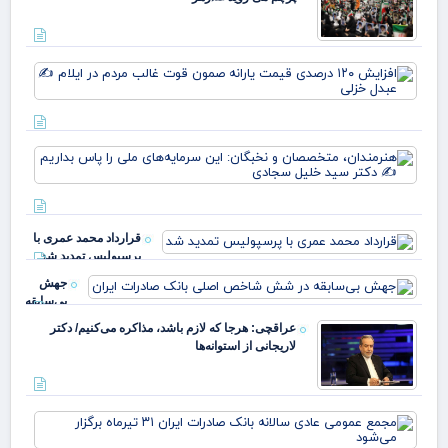
افز
۱۲۰
در
قی
یارا
هنر
صم
مت
قو
نخب
غا
سرم
مرد
ملی
ایل
قرارداد محمد عمری با
بدا
عب
پرسپولیس تمدید شد
دکت
خز
جهش
بی‌سابقه
در شش
عراقچی: هرجا که لازم باشد، مذاکره می‌کنیم/ دکتر
شاخص
لاریجانی از استوانه‌ها
اصلی
بانک
صادرات
ایران
مج
عم