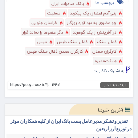
برچسب ها:
بانک صادرات ایران
بنی‌آدم اعضای یک پیکرند
تسلیت
چو عضوی به درد آورد روزگار
خراسان جنوبی
در آفرینش ز یک گوهرند
دگر عضوها را نماند قرار
ذغال سنگ
ذغال سنگ طبس
طبس
کارگران معدن
کارگران معدن ذغال سنگ طبس
هیئت‌مدیره
به اشتراک بگذارید:
https://pooyarooz.ir/?p=12401
لینک کوتاه خبر:
آخرین خبرها
تقدیر و تشکر مدیرعامل پست بانک ایران از کلیه همکاران موثر
در توزیع ارز اربعین