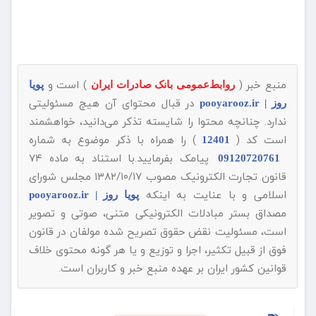
منبع خبر (
) است و
روابط‌عمومی بانک صادرات ایران
پویا
در قبال محتوای آن هیچ مسئولیتی
روز | pooyarooz.ir
ندارد. چنانچه محتوا را شایسته تذکر می‌دانید، خواهشمند
است کد (
) را همراه با ذکر موضوع به شماره
12401
پیامک بفرمایید.با استناد به ماده ۷۴
09120720761
قانون تجارت الکترونیک مصوب ۱۳۸۲/۱۰/۱۷ مجلس شورای
اسلامی و با عنایت به اینکه
پویا روز | pooyarooz.ir
مصداق بستر مبادلات الکترونیکی متنی، صوتی و تصویر
است، مسئولیت نقض حقوق تصریح شده مولفان در قانون
فوق از قبیل تکثیر، اجرا و توزیع و یا هر گونه محتوی خلاف
قوانین کشور ایران بر عهده منبع خبر و کاربران است.