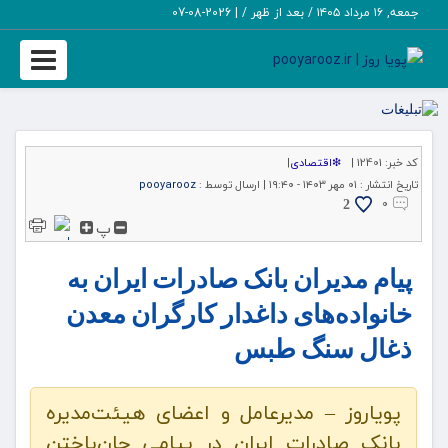
جمعه, ۱۶ مرداد ۱۴۰۵ / بعد از ظهر /
|
2026-08-07
Toggle
igation
کد خبر:
12401 |
❇اقتصادی
|
تاریخ انتشار :
۰۱ مهر ۱۴۰۳ - ۱۹:۴۰ |
ارسال توسط :
pooyarooz
۰
2
پ
پیام مدیران بانک صادرات ایران به
خانواده‌های داغدار کارگران معدن
ذغال سنگ طبس
پویاروز – مدیرعامل و اعضای هیئت‌مدیره
بانک صادرات ایران در پیامی جان‌باختن