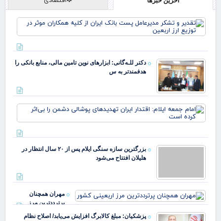
آخرین خبرها
تقد
تش
مدی
پست
ایر
دکتر للـه‌گانی: ابزارهای نوین تامین مالی، منابع بانکی را
کلی
هدفمندتر به س
همک
موث
توز
اما
ایلا
اقت
ایر
تهد
بزرگترین سازه سنگی ایلام پس از ۲۰ سال انتظار در
پوش
هلیلان افتتاح می‌شود
دشم
بی‌
کرد
اس
مهران همچنان
پرترددترین مرز
اربعینی کشور
پزشکیان: مبلغ کالابرگ افزایش می‌یابد/ اصلاح نظام