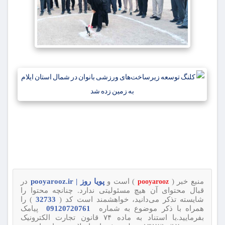
منبع خبر (
) است و
پویا روز | pooyarooz.ir
در
pooyarooz
قبال محتوای آن هیچ مسئولیتی ندارد. چنانچه محتوا را
شایسته تذکر می‌دانید، خواهشمند است کد (
32733
) را
همراه با ذکر موضوع به شماره
09120720761
پیامک
بفرمایید.با استناد به ماده ۷۴ قانون تجارت الکترونیک