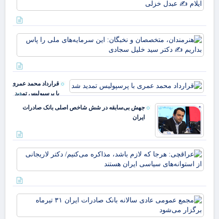
۱۲۰
علم
در
پرچ
قی
روی
یارا
زهر
هنر
صم
مت
قو
نخب
غا
سرم
مرد
ملی
ایل
قرارداد محمد عمری
بدا
عب
با پرسپولیس تمدید
دکت
خز
شد
جهش بی‌سابقه در شش شاخص اصلی بانک صادرات
ایران
عرا
هرج
لاز
مذا
می‌
مج
دکت
عم
لار
عاد