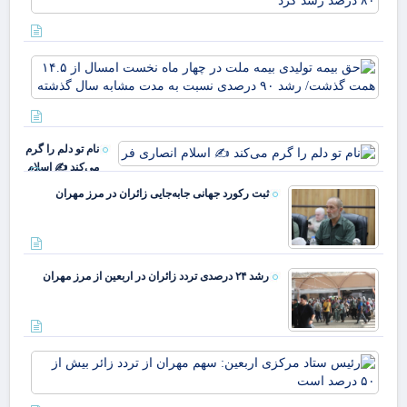
عمل
مال
بان
حق 
صا
تول
ایر
بیم
درآ
ملت
عمل
چها
۰
نام تو دلم را گرم
نخ
رش
می‌کند ✍️ اسلام
ام
انصاری فر
ا
ثبت رکورد جهانی جابه‌جایی زائران در مرز مهران
هم
گذ
رشد
رشد ۲۴ درصدی تردد زائران در اربعین از مرز مهران
رئ
ستا
مر