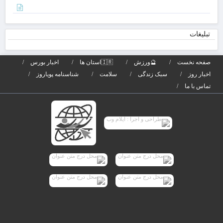
از
سال
است
بان
صا
تبلیغات
تیر
برگ
صفحه نخست
🔮ورزش
🇮🇷استان ها
اخبار بورس
می‌
اخبار روز
سبک زندگی
سلامت
شناسنامه پویاروز
تماس با ما