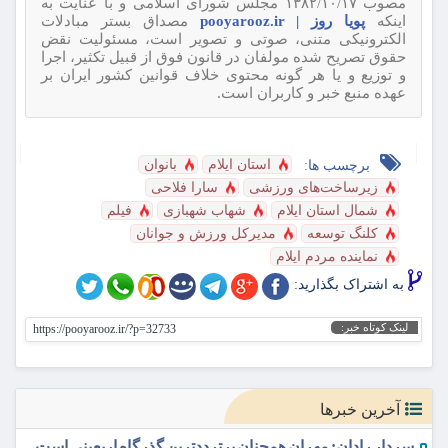
مصوب ۱۳۸۲/۱۰/۱۷ مجلس شورای اسلامی و با عنایت به
اینکه
پویا روز | pooyarooz.ir
مصداق بستر مبادلات
الکترونیکی متنی، صوتی و تصویر است، مسئولیت نقض
حقوق تصریح شده مولفان در قانون فوق از قبیل تکثیر، اجرا
و توزیع و یا هر گونه محتوی خلاف قوانین کشور ایران بر
عهده منبع خبر و کاربران است.
استان ایلام
بانوان
برچسب ها:
زیرساخت‌های ورزشی
سارا فلاحی
شمال استان ایلام
شهاب شهبازی
فیلم
کلنگ توسعه
مدیرکل ورزش و جوانان
نماینده مردم ایلام
به اشتراک بگذارید:
لینک کوتاه خبر:
https://pooyarooz.ir/?p=32733
آخرین خبرها
سردار رادان: مهران همچنان پرترددترین گذرگاه اربعینی است