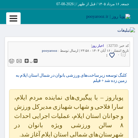
جمعه, ۱۶ مرداد ۱۴۰۵ / قبل از ظهر /
|
2026-08-07
Toggle
vigation
کد خبر:
32733 |
اخبار روز
|
تاریخ انتشار :
۱۶ آبان ۱۴۰۴ - ۲۳:۵۸ |
ارسال توسط :
pooyarooz
۰
1
پ
کلنگ توسعه زیرساخت‌های ورزشی بانوان در شمال استان ایلام به
زمین زده شد + فیلم
پویاروز – با پیگیری‌های نماینده مردم ایلام،
سارا فلاحی و شهاب شهبازی مدیرکل ورزش
و جوانان استان ایلام، عملیات اجرایی احداث
۸ سالن ورزشی ویژه بانوان در
شهرستان‌های شمالی استان ایلام آغاز شد.