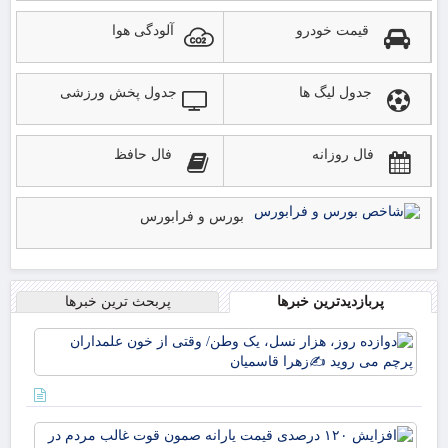
قیمت خودرو
آلودگی هوا
جدول لیگ ها
جدول پخش ورزشی
فال روزانه
فال حافظ
بورس و فرابورس
پربازدیدترین خبرها
پربحث ترین خبرها
دوا
روز
نسل
وط
وقت
افز
خو