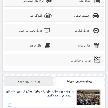
نتایج زنده
نرخ طلا، سکه، ارز
قیمت خودرو
آلودگی هوا
جدول لیگ ها
جدول پخش ورزشی
فال روزانه
فال حافظ
بورس و فرابورس
پربازدیدترین خبرها
پربحث ترین خبرها
دوازده روز، هزار نسل، یک وطن/ وقتی از خون علمداران
پرچم می روید ✍️زهر