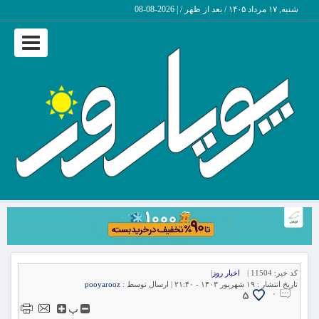
شنبه, ۱۷ مرداد ۱۴۰۵ / بعد از ظهر /
|
2026-08-08
Toggle
vigation
کد خبر:
11504 |
اخبار روز
|
تاریخ انتشار :
۱۹ شهریور ۱۴۰۳ - ۲۱:۴۰ |
ارسال توسط :
pooyarooz
5
۰
پ