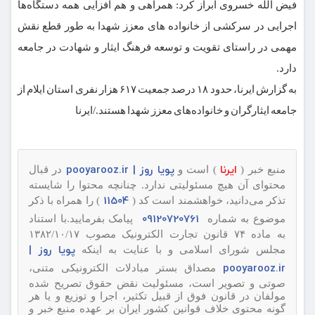
فیض الله خسروی ابراز کرد: همراهی و هم افزایی همه دستگاه‌ها
اجرایی در سرکشی از خانواده های معزز شهدا به طور قطع نقش
مهمی در راستای تقویت و توسعه فرهنگ ایثار و شهادت در جامعه
دارد.
به گزارش ایرنا، حدود ۱۸ درصد جمعیت ۶۱۷ هزار نفری استان ایلام از
جامعه ایثارگران و خانواده‌های معزز شهدا هستند./ایرنا
ایرنا
پویا روز | pooyarooz.ir
منبع خبر (
) است و
در قبال
محتوای آن هیچ مسئولیتی ندارد. چنانچه محتوا را شایسته
11504
تذکر می‌دانید، خواهشمند است کد (
) را همراه با ذکر
09120720761
موضوع به شماره
پیامک بفرمایید.با استناد
به ماده ۷۴ قانون تجارت الکترونیک مصوب ۱۳۸۲/۱۰/۱۷
پویا روز |
مجلس شورای اسلامی و با عنایت به اینکه
pooyarooz.ir
مصداق بستر مبادلات الکترونیکی متنی،
صوتی و تصویر است، مسئولیت نقض حقوق تصریح شده
مولفان در قانون فوق از قبیل تکثیر، اجرا و توزیع و یا هر
گونه محتوی خلاف قوانین کشور ایران بر عهده منبع خبر و