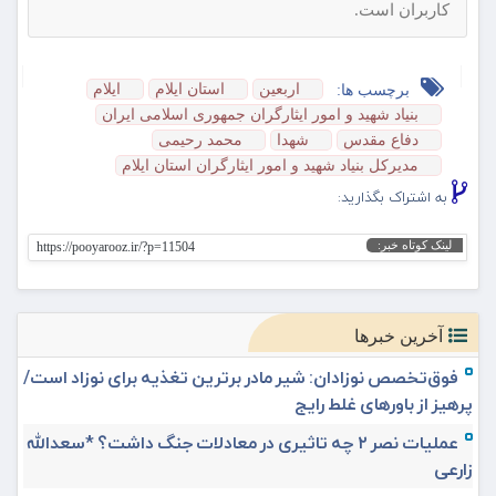
کاربران است.
اربعین
استان ایلام
ایلام
برچسب ها:
بنیاد شهید و امور ایثارگران جمهوری اسلامی ایران
دفاع مقدس
شهدا
محمد رحیمی
مدیرکل بنیاد شهید و امور ایثارگران استان ایلام
به اشتراک بگذارید:
لینک کوتاه خبر:
https://pooyarooz.ir/?p=11504
آخرین خبرها
فوق‌تخصص نوزادان: شیر مادر برترین تغذیه برای نوزاد است/
پرهیز از باورهای غلط رایج
عملیات نصر ۲ چه تاثیری در معادلات جنگ داشت؟ *سعدالله
زارعی