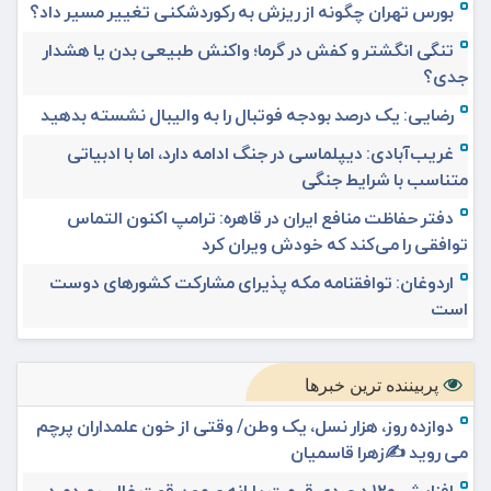
بورس تهران چگونه از ریزش به رکوردشکنی تغییر مسیر داد؟
تنگی انگشتر و کفش در گرما؛ واکنش طبیعی بدن یا هشدار
جدی؟
رضایی: یک درصد بودجه فوتبال را به والیبال نشسته بدهید
غریب‌آبادی: دیپلماسی در جنگ ادامه دارد، اما با ادبیاتی
متناسب با شرایط جنگی
دفتر حفاظت منافع ایران در قاهره: ترامپ اکنون التماس
توافقی را می‌کند که خودش ویران کرد
اردوغان: توافقنامه مکه پذیرای مشارکت کشورهای دوست
است
پربیننده ترین خبرها
دوازده روز، هزار نسل، یک وطن/ وقتی از خون علمداران پرچم
می روید ✍️زهرا قاسمیان
افزایش ۱۲۰ درصدی قیمت یارانه صمون قوت غالب مردم در