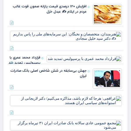
افزایش ۱۲۰ درصدی قیمت یارانه صمون قوت غالب
مردم در ایلام ✍️ عبدل خزل
هنر
مت
و ن
این
سرم
قرارداد محمد عمری با
ملی
پرسپولیس تمدید شد
بدا
دکت
جهش بی‌سابقه در شش شاخص اصلی بانک صادرات
ایران
عرا
هرج
لاز
مذا
می‌
مج
دکت
عم
لار