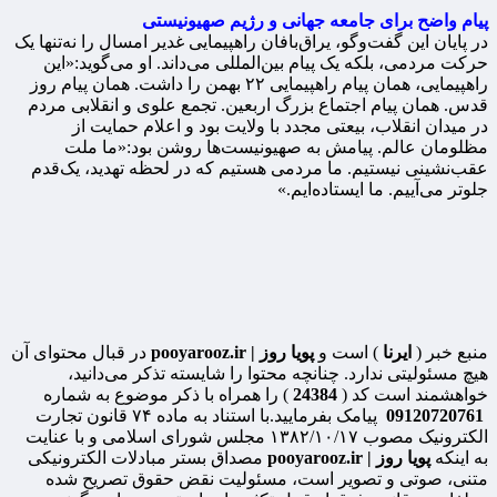
پیام واضح برای جامعه جهانی و رژیم صهیونیستی
در پایان این گفت‌وگو، یراق‌بافان راهپیمایی غدیر امسال را نه‌تنها یک
حرکت مردمی، بلکه یک پیام بین‌المللی می‌داند. او می‌گوید:«این
راهپیمایی، همان پیام راهپیمایی ۲۲ بهمن را داشت. همان پیام روز
قدس. همان پیام اجتماع بزرگ اربعین. تجمع علوی و انقلابی مردم
در میدان انقلاب، بیعتی مجدد با ولایت بود و اعلام حمایت از
مظلومان عالم. پیامش به صهیونیست‌ها روشن بود:«ما ملت
عقب‌نشینی نیستیم. ما مردمی هستیم که در لحظه تهدید، یک‌قدم
جلوتر می‌آییم. ما ایستاده‌ایم.»
منبع خبر (
ایرنا
) است و
پویا روز | pooyarooz.ir
در قبال محتوای آن
هیچ مسئولیتی ندارد. چنانچه محتوا را شایسته تذکر می‌دانید،
خواهشمند است کد (
24384
) را همراه با ذکر موضوع به شماره
09120720761
پیامک بفرمایید.با استناد به ماده ۷۴ قانون تجارت
الکترونیک مصوب ۱۳۸۲/۱۰/۱۷ مجلس شورای اسلامی و با عنایت
به اینکه
پویا روز | pooyarooz.ir
مصداق بستر مبادلات الکترونیکی
متنی، صوتی و تصویر است، مسئولیت نقض حقوق تصریح شده