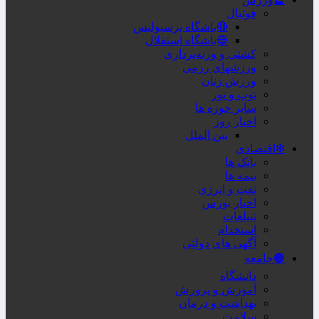
فوتبال
🔴باشگاه پرسپولیس
🔵باشگاه استقلال
کشتی و وزنه‌برداری
ورزشهای رزمی
ورزش زنان
توپ و تور
سایر حوزه ها
اخبار روز
بین الملل
❇اقتصادی
بانک ها
بیمه ها
نفت و انرژی
اخبار بورس
تبیلغات
استخدام
آگهی های دولتی
🟤جامعه
دانشگاه
آموزش و پرورش
بهداشت و درمان
سلامت