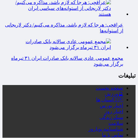
عراقچی: هرجا که لازم باشد، مذاکره می‌کنیم/ دکتر لاریجانی
از استوانه‌ها
مجمع عمومی عادی سالانه بانک صادرات ایران ۳۱ تیرماه
برگزار می‌شود
تبلیغات
صفحه نخست
🔮ورزش
🇮🇷استان ها
اخبار بورس
اخبار روز
سبک زندگی
سلامت
شناسنامه پویاروز
تماس با ما