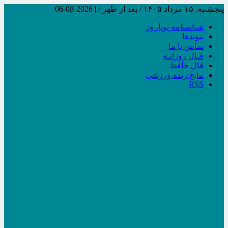
پنجشنبه, ۱۵ مرداد ۱۴۰۵ / بعد از ظهر /
|
2026-08-06
شناسنامه پویاروز
پیوندها
تماس با ما
فـال روزانـه
فال حافظ
نتایج زنده ورزشی
RSS