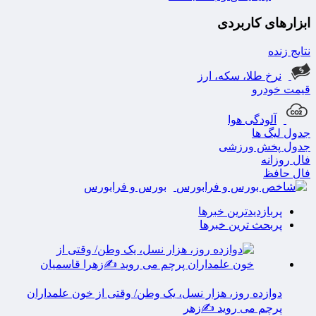
ابزارهای کاربردی
نتایج زنده
نرخ طلا، سکه، ارز
قیمت خودرو
آلودگی هوا
جدول لیگ ها
جدول پخش ورزشی
فال روزانه
فال حافظ
بورس و فرابورس
پربازدیدترین خبرها
پربحث ترین خبرها
دوازده روز، هزار نسل، یک وطن/ وقتی از خون علمداران
پرچم می روید ✍️زهر