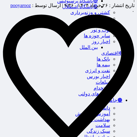
🔴باشگاه پرسپولیس
تاریخ انتشار :
۲۶ خرداد ۱۴۰۴ - ۹:۳۶ |
ارسال توسط :
pooyarooz
🔵باشگاه استقلال
۰
کشتی و وزنه‌برداری
ورزشهای رزمی
ورزش زنان
توپ و تور
سایر حوزه ها
اخبار روز
بین الملل
❇اقتصادی
بانک ها
بیمه ها
نفت و انرژی
اخبار بورس
تبیلغات
استخدام
آگهی های دولتی
🟤جامعه
دانشگاه
آموزش و پرورش
بهداشت و درمان
سلامت
سبک زندگی
حوادث، انتظامی