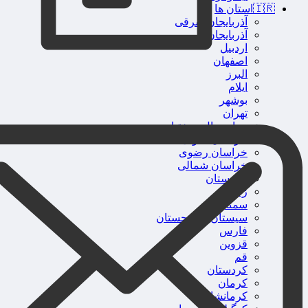
🇮🇷استان ها
آذربایجان شرقی
آذربایجان غربی
اردبیل
اصفهان
البرز
ایلام
بوشهر
تهران
چهارمحال و بختیاری
خراسان جنوبی
خراسان رضوی
خراسان شمالی
خوزستان
زنجان
سمنان
سیستان و بلوچستان
فارس
قزوین
قم
کردستان
کرمان
کرمانشاه