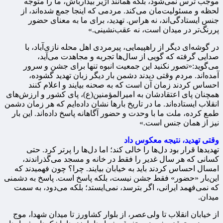
موجب ترس نمی‌شود، بلکه همانند آژیر بیدارباش، ما را متوجه
لحظه و مسئولیت‌مان می‌کند. مردمی که اینجا جمع شده‌اند، از
جنس ایستادگی‌اند، نه هراس. تهدید، برای ما به معنای حضور
پررنگ‌تر در میدان است، نه عقب‌نشینی.»
در گوشه‌ای دیگر از راهپیمایی، پیرمردی اهل محله نازی‌آباد، با
صدایی گرفته که گویی از سال‌ها تجربه و مجاهدت می‌آید،
می‌گوید:«تصور نکنید این جمعیت انبوه تنها برای جشن و سرور
آمده‌اند. مردم وقتی دیدند دشمن بار دیگر زبان تهدید گشوده،
احساس کردند زمان آن است که به صحنه بیایند و اعلام کنند
همچنان پای اعتقادشان به امیرالمؤمنین(ع)، پای کشور و ارزش‌های
انقلاب ایستاده‌اند. ما در تاریخ بارها نشان داده‌ایم که هر زمان دشمن
طمع کرده، ملت ما با وحدت و حضور آگاهانه پاسخ داده‌اند. این بار
نیز از همان جنس است.»
وقتی تهدید، نتیجه معکوس داد
تهدیدها قرار بود دل‌ها را خالی کند؛ اما دل‌ها را پرتر کرد. حتی
کسانی که هر سال غدیر را فقط در خانه و مسجد می‌گذراندند،
امسال احساس کردند باید به خیابان بیایند. چرا؟ چون فهمیدند که
این‌بار «حضور» فقط جشن نیست، بلکه پاسخ است. پاسخ به دشمنی
که نمی‌فهمد ایرانی، اگر بترسد، نمی‌ایستد؛ بلکه می‌دود، به سمت
میدان.
از خیابان انقلاب تا ولی‌عصر، از بلوار کشاورز تا میدان شهدا، موج