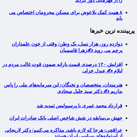
را از قهرمانی دور کردند
۸ همت کمک بلاعوض برای مسکن محرومان اختصاص می
یابد
پربیننده ترین خبرها
دوازده روز، هزار نسل، یک وطن/ وقتی از خون علمداران
پرچم می روید ✍️زهرا قاسمیان
افزایش ۱۲۰ درصدی قیمت یارانه صمون قوت غالب مردم در
ایلام ✍️ عبدل خزلی
هنرمندان، متخصصان و نخبگان: این سرمایه‌های ملی را پاس
بداریم ✍️ دکتر سید خلیل سجادی
قرارداد محمد عمری با پرسپولیس تمدید شد
جهش بی‌سابقه در شش شاخص اصلی بانک صادرات ایران
عراقچی: هرجا که لازم باشد، مذاکره می‌کنیم/ دکتر لاریجانی
از استوانه‌های سیاسی ایران هستند