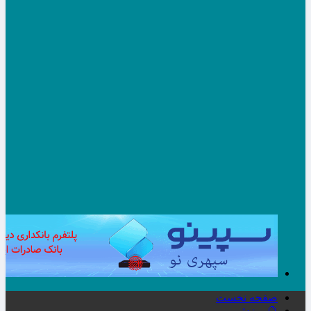
صفحه نخست
🔮ورزش