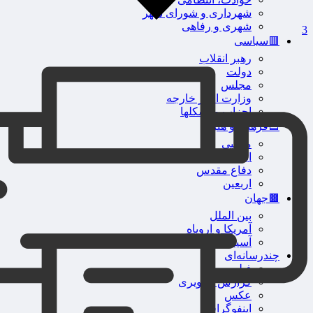
شهرداری و شورای شهر
شهری و رفاهی
3
🟥سیاسی
رهبر انقلاب
دولت
مجلس
وزارت امور خارجه
احزاب و تشکلها
🟦فرهنگ و هنر
مذهبی
ایثار و شهادت
دفاع مقدس
اربعین
🟫جهان
بین الملل
آمریکا و اروپاه
آسیای غربی
چندرسانه‌ای
فیلم
گزارش تصویری
عکس
اینفوگرافی