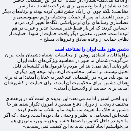
او ادامه می‌دهد:«بسیاری از کسانی که در این راهپیمایی حاضر
شدند، شاید در ابتدا تصمیمی برای شرکت نداشتند. نه از سر
مخالفت؛ بلکه چون آن را یک جشن تلقی کرده بودند و برنامه‌ای دیگر
در نظر داشتند. اما پس از حملات وحشیانه رژیم صهیونیستی و
فضاسازی رسانه‌ای برای ترس‌افکنی، نگاه‌ها تغییر کرد. مردم
احساس کردند که این‌بار فقط غدیر نیست؛ غدیر و غیرت در هم
تنیده است. حضور، معنایی دیگر یافت: حمایت از شهدا، حمایت از
نظام، حمایت از وعده صادق و نیروهای مسلح.»
دشمن هنوز ملت ایران را نشناخته است
یراق‌بافان با انتقادی روشن از محاسبات اشتباه دشمنان ملت ایران
می‌گوید:«دشمنان ما هنوز در محاسبه ویژگی‌های ملت ایران
ناتوان‌اند. آن‌ها نمی‌دانند این مردم با فرمول‌های کلیشه‌ای قابل
تحلیل نیستند. بر اساس محاسبات آن‌ها، باید نتیجه چیز دیگری
می‌بود.بله، مردم در راهپیمایی عید غدیر به خیابان آمدند؛ اما نه برای
اهداف دشمن. برای محکومیت آن آمدند، برای حمایت از کشورشان
آمدند، برای حمایت از ولایت‌شان آمدند.»
او با لحنی استوار ادامه می‌دهد:«این، پدیده‌ای است که در برهه‌های
مختلف تاریخی، از دوران دفاع مقدس تا امروز، تکرار شده. هر جا
دشمن به خاک ما، هویت ما، ملیت ما و انقلاب ما طمع کرده،
نتیجه‌اش انسجامی بی‌نظیر و وحدتی ملی بوده است. وحدتی که اگر
ما خود در داخل کشور، با صدها جلسه و هزینه و برنامه‌ریزی هم
می‌خواستیم ایجاد کنیم، شاید به این کیفیت نمی‌رسیدیم.»