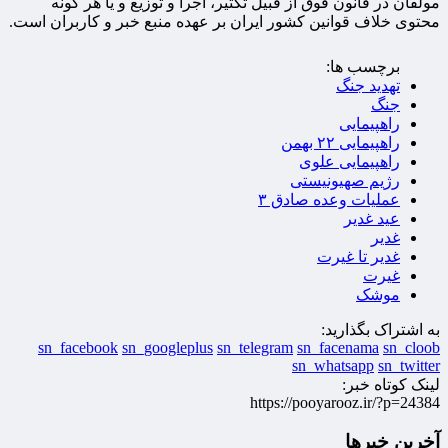
مولفان در قانون فوق از قبیل تکثیر، اجرا و توزیع و یا هر گونه
محتوی خلاف قوانین کشور ایران بر عهده منبع خبر و کاربران است.
برچسب ها:
تهدید جنگ
جنگ
راهپیمایی
راهپیمایی ۲۲ بهمن
راهپیمایی علوی
رژیم صهیونیستی
عملیات وعده صادق ۳
عید غدیر
غدیر
غدیر تا غیرت
غیرت
موشک
به اشتراک بگذارید:
sn_facebook
sn_googleplus
sn_telegram
sn_facenama
sn_cloob
sn_whatsapp
sn_twitter
لینک کوتاه خبر:
https://pooyarooz.ir/?p=24384
آخرین خبرها