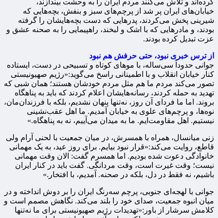
کرده‌اند و تلاش می‌کنند مردم ایران را به وحشت بیندازند،
خیابان‌های ایران پر شد از پرچم‌های سبز و بنفش، بچه‌هایی که
شیرینی پخش می‌کردند، پدرهایی که دست بچه‌هایشان را گرفته
بودند، و مادرهایی که با اشک و لبخند، راهپیمایی را به صحنه عشق و
عزت تبدیل کرده بودند.
از ترس خبری نبود، حتی حرفش هم نبود
جوانی حدوداً سی‌ساله، با موهای کوتاه و تسبیحی در دست، ایستاده
کنار خیابان انقلاب و با اطمینانی راسخ می‌گوید:«رژیم صهیونیستی
تصور می‌کند مردم ما هم مثل مردم خودشان هستند؛ همان شبی که
تهدید به حمله کردند، رسانه‌هایشان اعلام کردند که باید به پناهگاه
بروند. اما ما فردای آن روز، نه‌تنها پنهان نشدیم، بلکه با فرزندان‌مان،
نوه‌ها، و پرچم‌های علوی به خیابان آمدیم. ما اهل عقب‌نشینی
نیستیم. اهل مقاومت‌ایم. ما به میدان می‌آییم، نه به پناهگاه.»
زنی میانسال، همراه با همسرش، در میان جمعیت با لحنی آرام ولی
قاطع، روایت می‌کند:«قرار نبود بیایم. برای روز عید، به یک مهمانی
خانوادگی دعوت شده بودیم. اما همسرم گفت: الان وقت مهمانی
نیست؛ وقت غیرت است، وقت مردانگی. گفت باید در کنار ایران
باشیم، نه فقط در دل، بلکه در صحنه. آمدیم، با افتخار.»
جوانی با لهجه‌ای جنوبی، پرچم سه‌رنگ ایران را بر دوش انداخته و در
میان انبوه جمعیت، صدای خود را بلند می‌کند. نگاهش مصمم است و
کلامش سرشار از باور:«تهدیدات رژیم صهیونیستی برای ما نه‌تنها