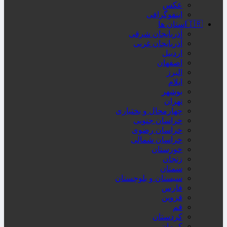
عکس
اینفوگرافی
🇮🇷استان ها
آذربایجان شرقی
آذربایجان غربی
اردبیل
اصفهان
البرز
ایلام
بوشهر
تهران
چهارمحال و بختیاری
خراسان جنوبی
خراسان رضوی
خراسان شمالی
خوزستان
زنجان
سمنان
سیستان و بلوچستان
فارس
قزوین
قم
کردستان
کرمان