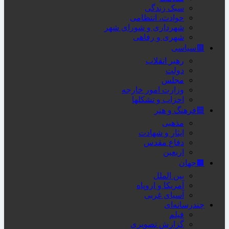
سبک زندگی
حوادث، انتظامی
شهرداری و شورای شهر
شهری و رفاهی
🟥سیاسی
رهبر انقلاب
دولت
مجلس
وزارت امور خارجه
احزاب و تشکلها
🟦فرهنگ و هنر
مذهبی
ایثار و شهادت
دفاع مقدس
اربعین
🟫جهان
بین الملل
آمریکا و اروپاه
آسیای غربی
چندرسانه‌ای
فیلم
گزارش تصویری