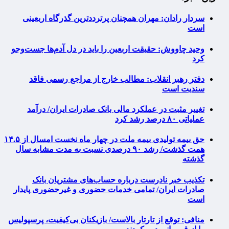
سردار رادان: مهران همچنان پرترددترین گذرگاه اربعینی
است
وحید چاووش: حقیقت اربعین را باید در دل آدم‌ها جست‌وجو
کرد
دفتر رهبر انقلاب: مطالب خارج از مراجع رسمی فاقد
سندیت است
تغییر مثبت در عملکرد مالی بانک صادرات ایران/ درآمد
عملیاتی ۸۰ درصد رشد کرد
حق بیمه تولیدی بیمه ملت در چهار ماه نخست امسال از ۱۴.۵
همت گذشت/ رشد ۹۰ درصدی نسبت به مدت مشابه سال
گذشته
تکذیب خبر نادرست درباره حساب‌های مشتریان بانک
صادرات ایران/ تمامی خدمات حضوری و غیرحضوری پایدار
است
منافی: توقع از تارتار بالاست/ بازیکنان بی‌کیفیت، پرسپولیس