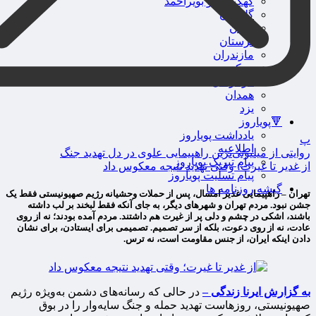
کهگیلویه و بویراحمد
گلستان
گیلان
لرستان
مازندران
مرکزی
هرمزگان
همدان
یزد
🔻پویاروز
یادداشت پویاروز
پ
اطلاعیه
روایتی از میلیونی‌ترین راهپیمایی علوی در دل تهدید جنگ
پیام تبریک پویاروز
از غدیر تا غیرت؛ وقتی تهدید نتیجه معکوس داد
پیام تسلیت پویاروز
گیشه روزنامه ها
تهران – راهپیمایی غدیر امسال، پس از حملات وحشیانه رژیم صهیونیستی فقط یک
جشن نبود. مردم تهران و شهرهای دیگر، به جای آنکه فقط لبخند بر لب داشته
باشند، اشکی در چشم و دلی پر از غیرت هم داشتند. مردم آمده بودند؛ نه از روی
عادت، نه از روی دعوت، بلکه از سر تصمیم. تصمیمی برای ایستادن، برای نشان
دادن اینکه ایران، از جنس مقاومت است، نه ترس.
به گزارش ایرنا زندگی –
در حالی که رسانه‌های دشمن به‌ویژه رژیم
صهیونیستی، روزهاست تهدید حمله و جنگ سایه‌وار را در بوق