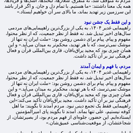
مردم نه متوقف شد، نه متفرق. شعارها، لبخندها، اشک‌ها و فریادها،
همه یک معنا داشتند: «ما هستیم. با تمام دل و جان. و اگر قرار باشد
این سرزمین زیر تهدید بماند، ما بالای سر آن خواهیم ایستاد.»
و این فقط یک جشن نبود
راهپیمایی غدیر ۱۴۰۴، به یکی از بزرگ‌ترین راهپیمایی‌های مردمی
سال‌های اخیر تبدیل شد. نه فقط از نظر جمعیت، که از نظر محتوا،
مفهوم و پیام. پیام برای دشمن روشن بود: «ملت ایران نه تنها از
موشک نمی‌ترسد، که با هر تهدید، محکم‌تر به میدان می‌آید.» و این
همان چیزی بود که مجید یراق‌بافان، قاری بین‌المللی قرآن و فعال
فرهنگی نیز بر آن تأکید داشت.
مردم، با فهم و ایمان آمدند
راهپیمایی غدیر ۱۴۰۴، به یکی از بزرگ‌ترین راهپیمایی‌های مردمی
سال‌های اخیر تبدیل شد. نه فقط از نظر جمعیت، که از نظر محتوا،
مفهوم و پیام. پیام برای دشمن روشن بود: «ملت ایران نه تنها از
موشک نمی‌ترسد، که با هر تهدید، محکم‌تر به میدان می‌آید.» و این
همان چیزی بود که مجید یراق‌بافان، قاری بین‌المللی قرآن و فعال
فرهنگی نیز بر آن تأکید داشت. مجید یراق‌بافان تأکید می‌کند:«این
راهپیمایی فقط یک تجمع دینی نبود. مردم آمدند تا بگویند: ما اهل
کوفه نیستیم، علی تنها بماند. آمدند تا بگویند پای امیرالمؤمنین
ایستاده‌ایم. این حضور، جلوه‌ای از فهم مردم بود، از بصیرتشان، از
شجاعتشان، از موقعیت‌شناسی عمیق‌شان.»