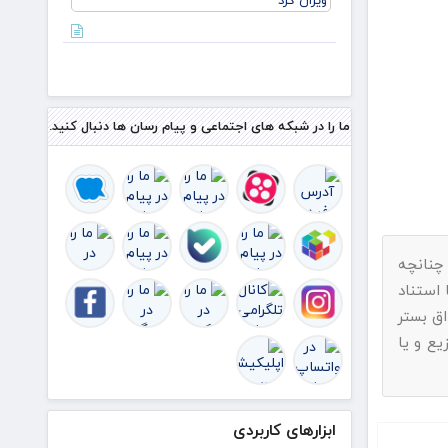
منافع
نشسته
ایران در
بدهید
قاهره:
ترامپ
اکنون
التماس
توافقی
ما را در شبکه های اجتماعی و پیام رسان ها دنبال کنید.
را می‌کند
ک
 چنانچه
 استناد
 بستر
یع و یا
ابزارهای کاربردی