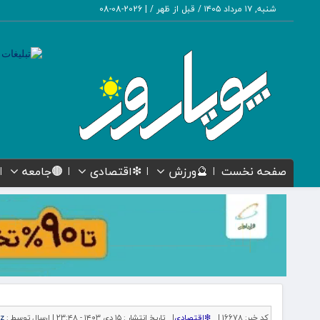
شنبه, ۱۷ مرداد ۱۴۰۵ / قبل از ظهر /
|
2026-08-08
صفحه نخست
🔮ورزش
❇اقتصادی
🟤جامعه
کد خبر:
16678 |
❇اقتصادی
|
تاریخ انتشار :
۱۵ دی ۱۴۰۳ - ۲۳:۴۸ |
ارسال توسط :
z