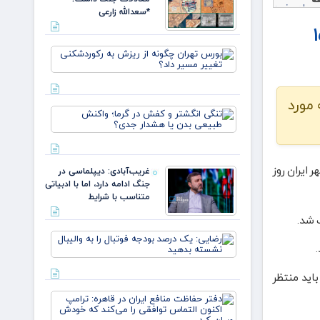
باورها
*سعدالله زارعی
نک قرض‌الحسنه مهر ایران به ۱۵
بورس تهرا
چگونه از
ریزش به
رکوردشکنی
نباشته مورد
تغییر مسی
تنگی
داد؟
انگشتر
و کفش
در گرما؛
واکنش
ایران روز
غریب‌آبادی: دیپلماسی در
طبیعی
جنگ ادامه دارد، اما با ادبیاتی
بدن یا
متناسب با شرایط
هشدار
جدی؟
رضایی:
یک
درصد
بودجه
یه، باید منتظر
فوتبال را
دفتر
به
حفاظت
والیبال