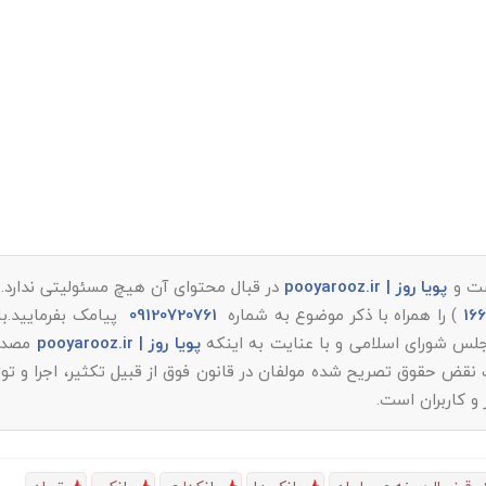
ت و
پویا روز | pooyarooz.ir
در قبال محتوای آن هیچ مسئولیتی ندارد.
) را همراه با ذکر موضوع به شماره
09120720761
پیامک بفرمایید.با
پویا روز | pooyarooz.ir
مصداق
قض حقوق تصریح شده مولفان در قانون فوق از قبیل تکثیر، اجرا و توز
و کاربران است.