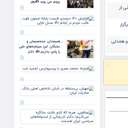
پرچم می روید ✍️زهر
ی از
افزایش
۱۲۰
یران ۳۱ تیرماه برگزار
درصدی
قیمت
یارانه
 و همدلی
هنرمندان، متخصصان و
صمون
نخبگان: این سرمایه‌های ملی
قوت
را پاس بداریم ✍️ دکتر
غالب
مردم در
ایلام ✍️
×
قرارداد
عبدل
محمد عمری
خزل
با
پرسپولیس
جهش
تمدید شد
بی‌سابقه
در شش
شاخص
اصلی
عراقچی:
بانک
هرجا که
صادرات
لازم باشد،
ایران
مذاکره