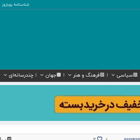
شناسنامه پویاروز
🟥سیاسی
🟦فرهنگ و هنر
🟫جهان
چندرسانه‌ای
پ
2
۰
pooyaroo