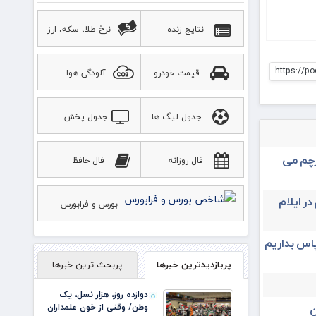
نتایج زنده
نرخ طلا، سکه، ارز
https://po
قیمت خودرو
آلودگی هوا
جدول لیگ ها
جدول پخش
ورزشی
رچم می
فال روزانه
فال حافظ
در ایلام
بورس و فرابورس
پاس بداریم
پربازدیدترین خبرها
پربحث ترین خبرها
دوازده روز، هزار نسل، یک
وطن/ وقتی از خون علمداران
ن