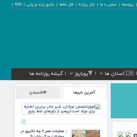
پیوندها
تماس با ما
فـال روزانـه
فال حافظ
نتایج زنده ورزشی
RSS
🇮🇷استان ها
🔻پویاروز
گیشه روزنامه ها
آخرین خبرها
❇اقتصادی
فوق‌تخص
نوزادان: ش
مادر برتری
تغذیه برای
نوزاد است
عملیات نصر ۲ چه تاثیری در
پرهیز از
معادلات جنگ داشت؟