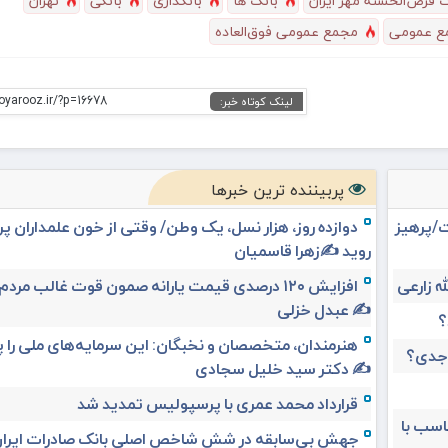
 قرض‌الحسنه مهر ایران
بانک ها
بانکداری
بانکی
تهران
ع عمومی
مجمع عمومی فوق‌العاده
oyarooz.ir/?p=16678
لینک کوتاه خبر:
پربیننده ترین خبرها
ت/پرهیز
دوازده روز، هزار نسل، یک وطن/ وقتی از خون علمداران پ
روید ✍️زهرا قاسمیان
افزایش ۱۲۰ درصدی قیمت یارانه صمون قوت غالب مردم 
✍️ عبدل خزلی
؟
هنرمندان، متخصصان و نخبگان: این سرمایه‌های ملی را 
 جدی؟
✍️ دکتر سید خلیل سجادی
قرارداد محمد عمری با پرسپولیس تمدید شد
ناسب با
جهش بی‌سابقه در شش شاخص اصلی بانک صادرات ایرا