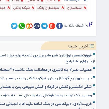
اقتصاد
اقتصادی
بانک
بانک
سهامداران
سهامداران بانک
شبکه بانکی
مجم
به اشتراک بگذارید:
آخرین خبرها
فوق‌تخصص نوزادان: شیر مادر برترین تغذیه برای نوزاد اس
از باورهای غلط رایج
عملیات نصر ۲ چه تاثیری در معادلات جنگ داشت؟ *سعدالله زارعی
بورس تهران چگونه از ریزش به رکوردشکنی تغییر مسیر داد
تنگی انگشتر و کفش در گرما؛ واکنش طبیعی بدن یا هشدار
رضایی: یک درصد بودجه فوتبال را به والیبال نشسته بدهید
غریب‌آبادی: دیپلماسی در جنگ ادامه دارد، اما با ادبیاتی مت