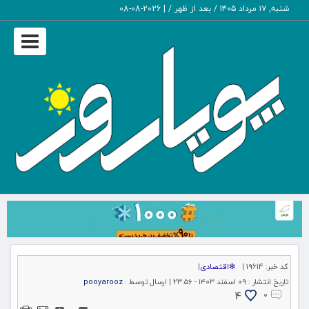
شنبه, ۱۷ مرداد ۱۴۰۵ / بعد از ظهر /
|
2026-08-08
Toggle
igation
کد خبر:
19614 |
❇اقتصادی
|
تاریخ انتشار :
۰۹ اسفند ۱۴۰۳ - ۲۳:۵۶ |
ارسال توسط :
pooyarooz
4
۰