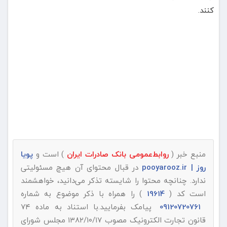
کنند.
منبع خبر (
روابط‌عمومی بانک صادرات ایران
) است و
پویا
روز | pooyarooz.ir
در قبال محتوای آن هیچ مسئولیتی
ندارد. چنانچه محتوا را شایسته تذکر می‌دانید، خواهشمند
است کد (
19614
) را همراه با ذکر موضوع به شماره
09120720761
پیامک بفرمایید.با استناد به ماده ۷۴
قانون تجارت الکترونیک مصوب ۱۳۸۲/۱۰/۱۷ مجلس شورای