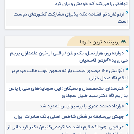
توافقی را می‌کند که خودش ویران کرد
اردوغان: توافقنامه مکه پذیرای مشارکت کشورهای دوست
است
پربیننده ترین خبرها
دوازده روز، هزار نسل، یک وطن/ وقتی از خون علمداران پرچم
می روید ✍️زهرا قاسمیان
افزایش ۱۲۰ درصدی قیمت یارانه صمون قوت غالب مردم در
ایلام ✍️ عبدل خزلی
هنرمندان، متخصصان و نخبگان: این سرمایه‌های ملی را پاس
بداریم ✍️ دکتر سید خلیل سجادی
قرارداد محمد عمری با پرسپولیس تمدید شد
جهش بی‌سابقه در شش شاخص اصلی بانک صادرات ایران
عراقچی: هرجا که لازم باشد، مذاکره می‌کنیم/ دکتر لاریجانی از
استوانه‌های سیاسی ایران هستند