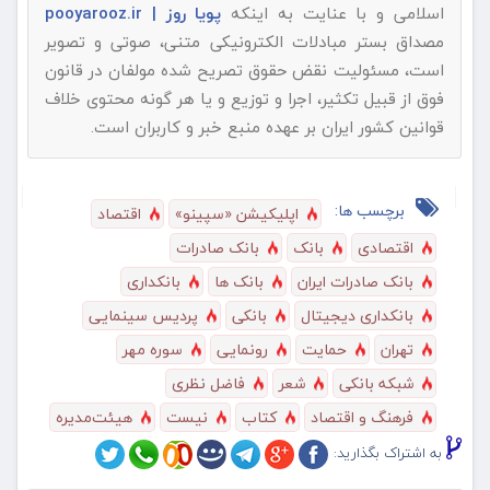
اسلامی و با عنایت به اینکه
پویا روز | pooyarooz.ir
مصداق بستر مبادلات الکترونیکی متنی، صوتی و تصویر
است، مسئولیت نقض حقوق تصریح شده مولفان در قانون
فوق از قبیل تکثیر، اجرا و توزیع و یا هر گونه محتوی خلاف
قوانین کشور ایران بر عهده منبع خبر و کاربران است.
برچسب ها:
اپلیکیشن «سپینو»
اقتصاد
اقتصادی
بانک
بانک صادرات
بانک صادرات ایران
بانک ها
بانکداری
بانکداری دیجیتال
بانکی
پردیس سینمایی
تهران
حمایت
رونمایی
سوره مهر
شبکه بانکی
شعر
فاضل نظری
فرهنگ و اقتصاد
کتاب
نیست
هیئت‌مدیره
به اشتراک بگذارید: