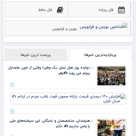
فال روزانه
فال حافظ
بورس و فرابورس
پربازدیدترین خبرها
پربحث ترین خبرها
دوازده روز، هزار نسل، یک وطن/ وقتی از خون علمداران
پرچم می روید ✍️زهر
افز
۱۲۰
در
قی
یارا
هنرمندان، متخصصان و نخبگان: این سرمایه‌های ملی
صم
را پاس بداریم ✍️ دکتر
قو
غا