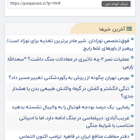
https://pooyarooz.ir/?p=19614
لینک کوتاه خبر:
آخرین خبرها
فوق‌تخصص نوزادان: شیر مادر برترین تغذیه برای نوزاد است/
پرهیز از باورهای غلط رایج
عملیات نصر ۲ چه تاثیری در معادلات جنگ داشت؟ *سعدالله
زارعی
بورس تهران چگونه از ریزش به رکوردشکنی تغییر مسیر داد؟
تنگی انگشتر و کفش در گرما؛ واکنش طبیعی بدن یا هشدار
جدی؟
رضایی: یک درصد بودجه فوتبال را به والیبال نشسته بدهید
غریب‌آبادی: دیپلماسی در جنگ ادامه دارد، اما با ادبیاتی
متناسب با شرایط جنگی
دفتر حفاظت منافع ایران در قاهره: ترامپ اکنون التماس