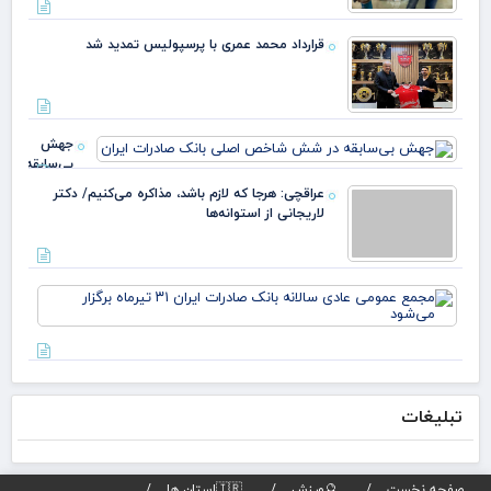
مرد
ایل
قرارداد محمد عمری با پرسپولیس تمدید شد
عبد
خز
جهش
بی‌سابقه
در شش
عرا
شاخص
هرج
اصلی
لاز
بانک
مذا
صادرات
می‌
ایران
مج
دکت
عم
لار
عاد
است
سال
بان
صاد
تبلیغات
تیر
برگز
می
صفحه نخست
🔮ورزش
🇮🇷استان ها