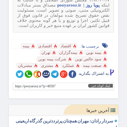
اینکه
پویا روز | pooyarooz.ir
مصداق بستر مبادلات
الکترونیکی متنی، صوتی و تصویر است، مسئولیت
نقض حقوق تصریح شده مولفان در قانون فوق از
قبیل تکثیر، اجرا و توزیع و یا هر گونه محتوی خلاف
قوانین کشور ایران بر عهده منبع خبر و کاربران است.
اقتصاد
اقتصادی
بیمه
برچسب ها:
بیمه نوین
بیمه‌گزاران
تهران
سود خالص نوین
شرکت بیمه نوین
صنعت بیمه
عملکرد
مشتری
مشتریان
به اشتراک بگذارید:
لینک کوتاه خبر:
https://pooyarooz.ir/?p=48587
آخرین خبرها
سردار رادان: مهران همچنان پرترددترین گذرگاه اربعینی