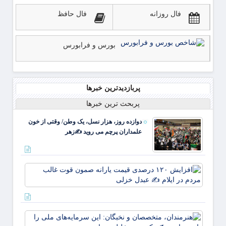
فال روزانه
فال حافظ
بورس و فرابورس
پربازدیدترین خبرها
پربحث ترین خبرها
دوازده روز، هزار نسل، یک وطن/ وقتی از خون
علمداران پرچم می روید ✍️زهر
افزای
۱۲۰
درصد
قیمت
یارانه
هنرمند
صمون
متخصص