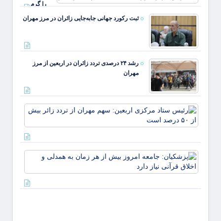
رشد
را گرم
می‌کند ✍️
ثبت رکورد جهانی جابه‌جایی زائران در مرز مهران
اسلام
انصاری فر
رشد ۲۴ درصدی تردد زائران در اربعین از مرز
مهران
رئیس
ستاد
مرکز
اربعین
سهم
پزشکی
مهران
جامعه
از تردد
امروز
زائر
از هر 
بیش ا
به همد
۵۰
اخلاق
درصد
قرآنی 
است