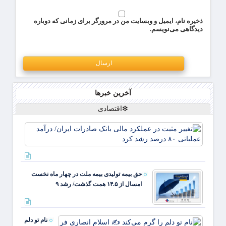
ذخیره نام، ایمیل و وبسایت من در مرورگر برای زمانی که دوباره
دیدگاهی می‌نویسم.
آخرین خبرها
❇اقتصادی
تغییر
مثبت 
عملکر
مالی
بانک
حق بیمه تولیدی بیمه ملت در چهار ماه نخست
صادرا
امسال از ۱۴.۵ همت گذشت/ رشد ۹
ایران/
درآمد
عملیات
۸۰ د
نام تو دلم