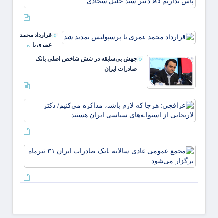
قوت
نخبگان
غالب
سرمایه
مردم د
ملی ر
ایلام ✍
قرارداد محمد
بداریم
عبدل
عمری با
دکتر
خزل
پرسپولیس
جهش بی‌سابقه در شش شاخص اصلی بانک
تمدید شد
صادرات ایران
عراقچ
هرجا ک
لازم ب
مذاکر
می‌کنی
مجمع
دکتر
عموم
لاریجا
عادی
از
سالانه
استوانه
بانک
صادرا
تیرماه