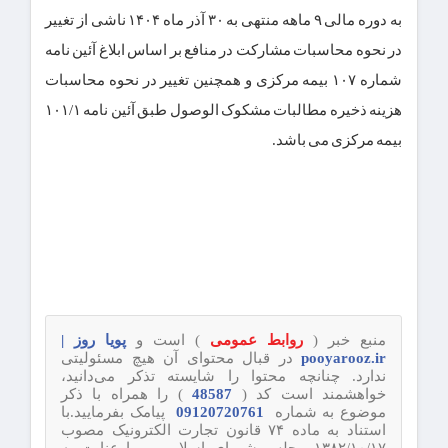
به دوره مالی ۹ ماهه منتهی به ۳۰ آذر ماه ۱۴۰۴ ناشی از تغییر
در نحوه محاسبات مشارکت در منافع بر اساس ابلاغ آئین نامه
شماره ۱۰۷ بیمه مرکزی و همچنین تغییر در نحوه محاسبات
هزینه ذخیره مطالبات مشکوک الوصول طبق آئین نامه ۱۰۱/۱
بیمه مرکزی می باشد.
منبع خبر (
روابط عمومی
) است و
پویا روز |
pooyarooz.ir
در قبال محتوای آن هیچ مسئولیتی
ندارد. چنانچه محتوا را شایسته تذکر می‌دانید،
خواهشمند است کد (
48587
) را همراه با ذکر
موضوع به شماره
09120720761
پیامک بفرمایید.با
استناد به ماده ۷۴ قانون تجارت الکترونیک مصوب
۱۳۸۲/۱۰/۱۷ مجلس شورای اسلامی و با عنایت به