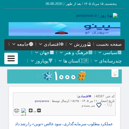
پنجشنبه, ۱۵ مرداد ۱۴۰۵ / بعد از ظهر /
|
2026-08-06
صفحه نخست
🔮ورزش
❇اقتصادی
🟤جامعه
🟥سیاسی
🟦فرهنگ و هنر
🟫جهان
Toggle
چندرسانه‌ای
🇮🇷استان ها
🔻پویاروز
igation
گیشه روزنامه ها
کد خبر:
48587 |
❇اقتصادی
|
تاریخ انتشار :
۱۱ تیر ۱۴۰۵ - ۱۵:۲۵ |
ارسال توسط :
pooyarooz
۰
می پسندم
پ
عملکرد مطلوب سرمایه‌گذاری، سود خالص «نوین» را رشد داد