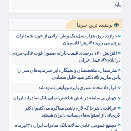
یابد
پربیننده ترین خبرها
دوازده روز، هزار نسل، یک وطن/ وقتی از خون علمداران
پرچم می روید ✍️زهرا قاسمیان
افزایش ۱۲۰ درصدی قیمت یارانه صمون قوت غالب مردم
در ایلام ✍️ عبدل خزلی
هنرمندان، متخصصان و نخبگان: این سرمایه‌های ملی را
پاس بداریم ✍️ دکتر سید خلیل سجادی
قرارداد محمد عمری با پرسپولیس تمدید شد
جهش بی‌سابقه در شش شاخص اصلی بانک صادرات ایران
عراقچی: هرجا که لازم باشد، مذاکره می‌کنیم/ دکتر
لاریجانی از استوانه‌های سیاسی ایران هستند
مجمع عمومی عادی سالانه بانک صادرات ایران ۳۱ تیرماه