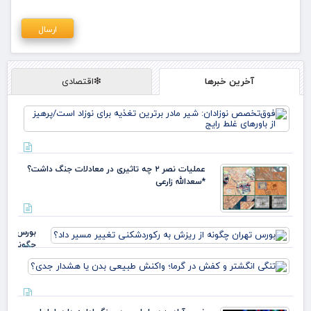
آخرین خبرها
❇اقتصادی
فو
نوز
ماد
تغذ
نوز
عملیات نصر ۲ چه تاثیری در معادلات جنگ داشت؟
پره
*سعدالله زارعی
باو
بورس تهرا
چگونه از
ریزش به
تنگی
رکوردشکنی
انگش
تغییر مسی
و ک
داد؟
در گر