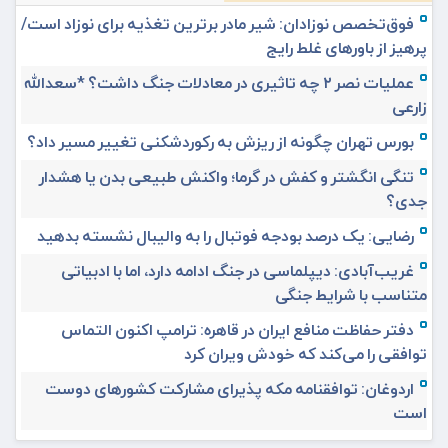
فوق‌تخصص نوزادان: شیر مادر برترین تغذیه برای نوزاد است/
پرهیز از باورهای غلط رایج
عملیات نصر ۲ چه تاثیری در معادلات جنگ داشت؟ *سعدالله
زارعی
بورس تهران چگونه از ریزش به رکوردشکنی تغییر مسیر داد؟
تنگی انگشتر و کفش در گرما؛ واکنش طبیعی بدن یا هشدار
جدی؟
رضایی: یک درصد بودجه فوتبال را به والیبال نشسته بدهید
غریب‌آبادی: دیپلماسی در جنگ ادامه دارد، اما با ادبیاتی
متناسب با شرایط جنگی
دفتر حفاظت منافع ایران در قاهره: ترامپ اکنون التماس
توافقی را می‌کند که خودش ویران کرد
اردوغان: توافقنامه مکه پذیرای مشارکت کشورهای دوست
است