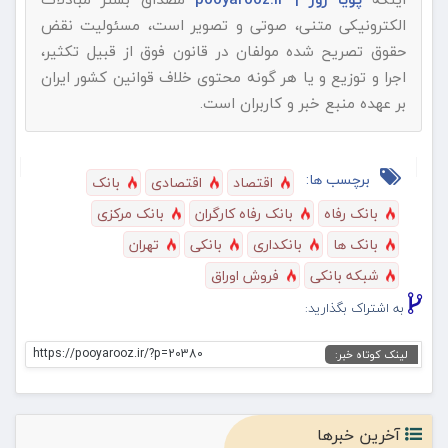
الکترونیکی متنی، صوتی و تصویر است، مسئولیت نقض
حقوق تصریح شده مولفان در قانون فوق از قبیل تکثیر،
اجرا و توزیع و یا هر گونه محتوی خلاف قوانین کشور ایران
بر عهده منبع خبر و کاربران است.
برچسب ها:
اقتصاد
اقتصادی
بانک
بانک رفاه
بانک رفاه کارگران
بانک مرکزی
بانک ها
بانکداری
بانکی
تهران
شبکه بانکی
فروش اوراق
به اشتراک بگذارید:
https://pooyarooz.ir/?p=20380
لینک کوتاه خبر:
آخرین خبرها