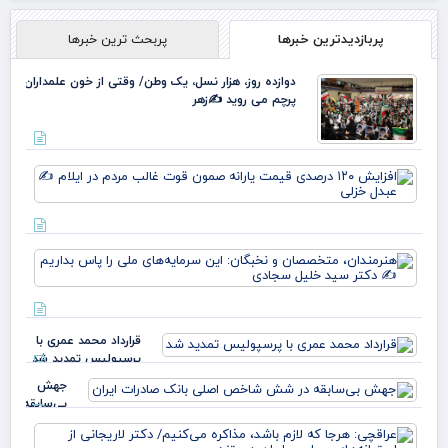
پربازدیدترین خبرها
پربحث ترین خبرها
دوازده روز، هزار نسل، یک وطن/ وقتی از خون علمداران
پرچم می روید ✍️زهر
افز
۱۲۰
در
قی
یارا
هنر
صم
مت
قو
و ن
غا
این
مرد
سرم
ایل
قرارداد محمد عمری با
ملی
عبد
پرسپولیس تمدید شد
بدا
خز
دکت
جهش
بی‌سابقه
در شش
عرا
شاخص