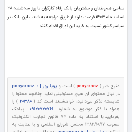
تمامی هم‌وطنان و مشتریان بانک رفاه کارگران تا روز سه‌شنبه ۲۸
اسفند ماه ۱۴۰۳ فرصت دارند از طریق مراجعه به شعب این بانک در
سراسر کشور نسبت به خرید این اوراق اقدام کنند.
منبع خبر (
) است و
پویا روز | pooyarooz.ir
pooyarooz
در قبال محتوای آن هیچ مسئولیتی ندارد. چنانچه محتوا را
شایسته تذکر می‌دانید، خواهشمند است کد (
20380
) را
همراه با ذکر موضوع به شماره
09120720761
پیامک
بفرمایید.با استناد به ماده ۷۴ قانون تجارت الکترونیک
مصوب ۱۳۸۲/۱۰/۱۷ مجلس شورای اسلامی و با عنایت به
اینکه
پویا روز | pooyarooz.ir
مصداق بستر مبادلات