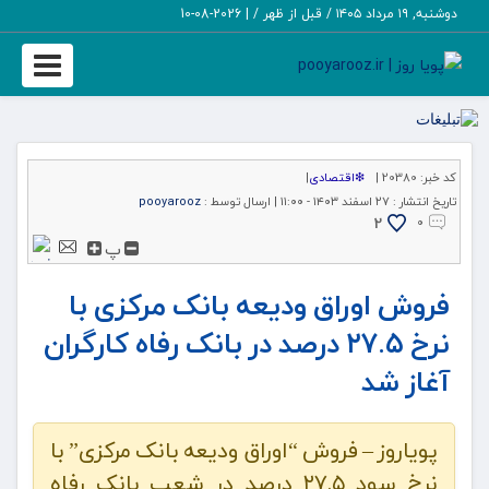
دوشنبه, ۱۹ مرداد ۱۴۰۵ / قبل از ظهر /
|
2026-08-10
Toggle
igation
کد خبر:
20380 |
❇اقتصادی
|
تاریخ انتشار :
۲۷ اسفند ۱۴۰۳ - ۱۱:۰۰ |
ارسال توسط :
pooyarooz
2
۰
پ
فروش اوراق ودیعه بانک مرکزی با
نرخ ۲۷.۵ درصد در بانک رفاه کارگران
آغاز شد
پویاروز – فروش “اوراق ودیعه بانک مرکزی” با
نرخ سود ۲۷.۵ درصد در شعب بانک رفاه