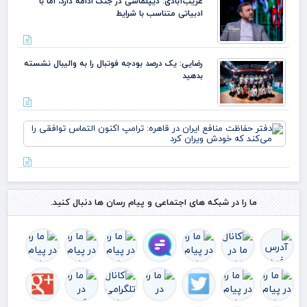
غریب‌آبادی: دیپلماسی در جنگ ادامه دارد، اما با
واک
ادبیاتی متناسب با شرایط
طبی
بدن 
هشد
جدی
رضایی: یک درصد بودجه فوتبال را به والیبال نشسته
بدهید
دفت
حف
منا
ایر
قاه
ترا
اکن
ما را در شبکه های اجتماعی و پیام رسان ها دنبال کنید.
الت
توا
را 
ک