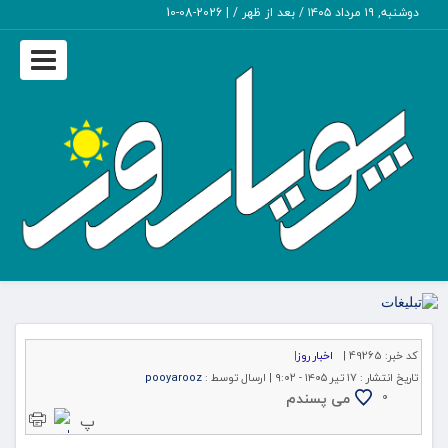
دوشنبه, ۱۹ مرداد ۱۴۰۵ / بعد از ظهر /
|
2026-08-10
Toggle
igation
کد خبر:
49265 |
اخبار روز
|
تاریخ انتشار :
۱۷ تیر ۱۴۰۵ - ۹:۰۲ |
ارسال توسط :
pooyarooz
می پسندم
۰
پ