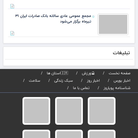
لاز
مذا
می‌
مجمع عمومی عادی سالانه بانک صادرات ایران ۳۱
دکت
تیرماه برگزار می‌شود
لار
است
تبلیغات
صفحه نخست
🔮ورزش
🇮🇷استان ها
اخبار بورس
اخبار روز
سبک زندگی
سلامت
شناسنامه پویاروز
تماس با ما