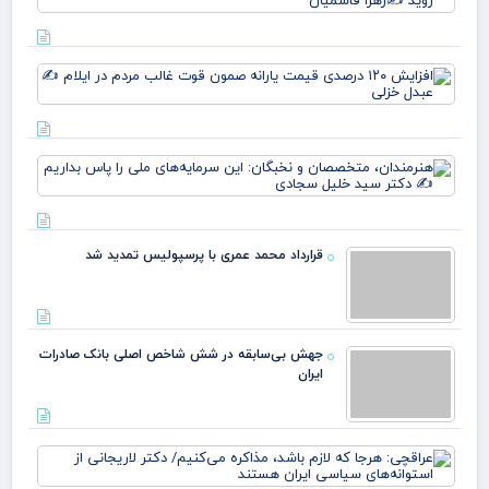
نس
وط
وقت
افز
خو
۱۲۰
علم
در
پرچ
قی
روی
یارا
زهر
هنر
صم
مت
قو
و ن
غا
این
مرد
سرم
ایل
قرارداد محمد عمری با پرسپولیس تمدید شد
ملی
عبد
بدا
خز
دکت
جهش بی‌سابقه در شش شاخص اصلی بانک صادرات
ایران
عرا
هرج