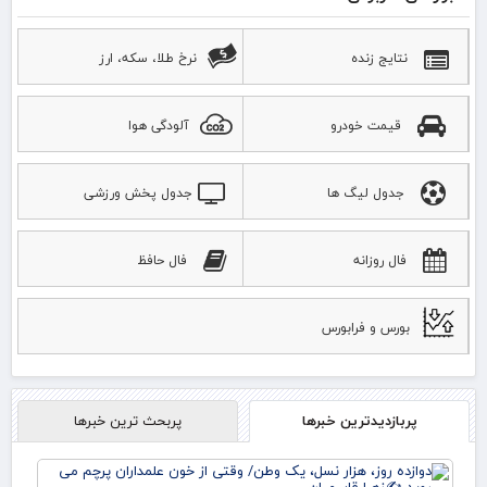
نتایج زنده
نرخ طلا، سکه، ارز
قیمت خودرو
آلودگی هوا
جدول لیگ ها
جدول پخش ورزشی
فال روزانه
فال حافظ
بورس و فرابورس
پربازدیدترین خبرها
پربحث ترین خبرها
دوا
روز