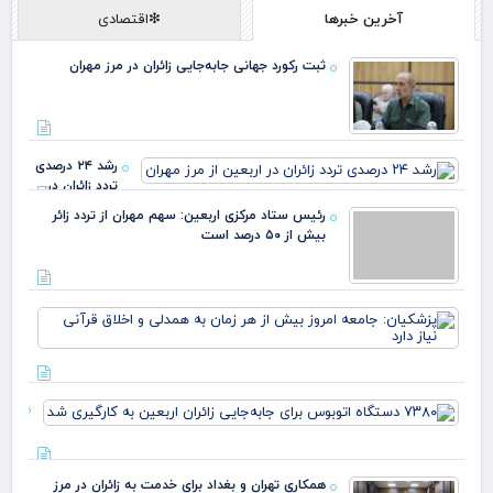
آخرین خبرها
❇اقتصادی
ثبت رکورد جهانی جابه‌جایی زائران در مرز مهران
رشد ۲۴ درصدی
تردد زائران در
اربعین از مرز
رئیس ستاد مرکزی اربعین: سهم مهران از تردد زائر
مهران
بیش از ۵۰ درصد است
پزش
جام
امر
بیش
هر 
۳۸۰
به 
دست
و ا
اتو
قرآ
برای
دار
همکاری تهران و بغداد برای خدمت به زائران در مرز
جابه