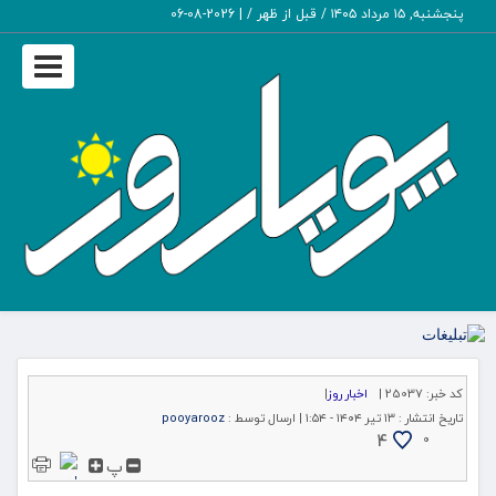
پنجشنبه, ۱۵ مرداد ۱۴۰۵ / قبل از ظهر /
|
2026-08-06
Toggle
igation
کد خبر:
25037 |
اخبار روز
|
تاریخ انتشار :
۱۳ تیر ۱۴۰۴ - ۱:۵۴ |
ارسال توسط :
pooyarooz
4
۰
پ