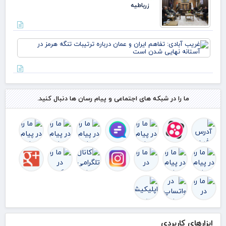
زرباطیه
زائرا
اربع
کارگ
شد
غر
آبا
تفا
ایر
عم
درب
ترت
ما را در شبکه های اجتماعی و پیام رسان ها دنبال کنید.
تنگ
هرم
آست
نها
ابزارهای کاربردی