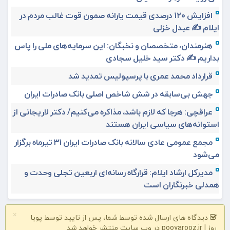
افزایش ۱۲۰ درصدی قیمت یارانه صمون قوت غالب مردم در
ایلام ✍️ عبدل خزلی
هنرمندان، متخصصان و نخبگان: این سرمایه‌های ملی را پاس
بداریم ✍️ دکتر سید خلیل سجادی
قرارداد محمد عمری با پرسپولیس تمدید شد
جهش بی‌سابقه در شش شاخص اصلی بانک صادرات ایران
عراقچی: هرجا که لازم باشد، مذاکره می‌کنیم/ دکتر لاریجانی از
استوانه‌های سیاسی ایران هستند
مجمع عمومی عادی سالانه بانک صادرات ایران ۳۱ تیرماه برگزار
می‌شود
مدیرکل ارشاد ایلام: قرارگاه رسانه‌ای اربعین تجلی وحدت و
همدلی خبرنگاران است
×
دیدگاه های ارسال شده توسط شما، پس از تایید توسط پویا
روز | pooyarooz.ir در وب سایت منتشر خواهد شد