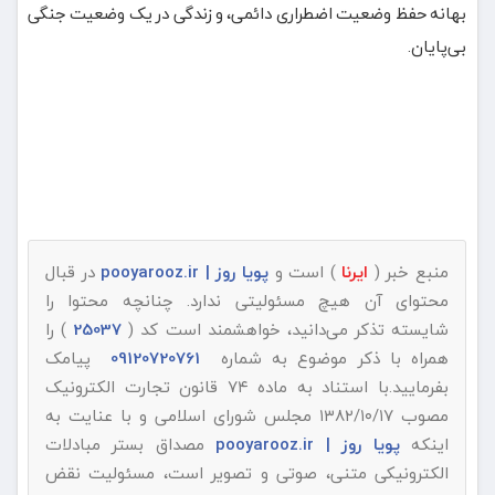
بهانه حفظ وضعیت اضطراری دائمی، و زندگی در یک وضعیت جنگی
بی‌پایان.
منبع خبر (
ایرنا
) است و
پویا روز | pooyarooz.ir
در قبال
محتوای آن هیچ مسئولیتی ندارد. چنانچه محتوا را
شایسته تذکر می‌دانید، خواهشمند است کد (
25037
) را
همراه با ذکر موضوع به شماره
09120720761
پیامک
بفرمایید.با استناد به ماده ۷۴ قانون تجارت الکترونیک
مصوب ۱۳۸۲/۱۰/۱۷ مجلس شورای اسلامی و با عنایت به
اینکه
پویا روز | pooyarooz.ir
مصداق بستر مبادلات
الکترونیکی متنی، صوتی و تصویر است، مسئولیت نقض