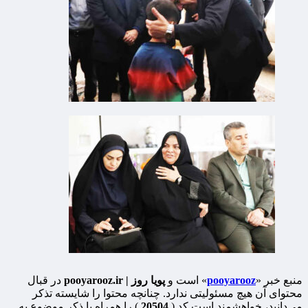
منبع خبر «
pooyarooz
» است و
پویا روز | pooyarooz.ir
در قبال
محتوای آن هیچ مسئولیتی ندارد. چنانچه محتوا را شایسته تذکر
می‌دانید، خواهشمند است کد (
20504
) را همراه با ذکر موضوع به