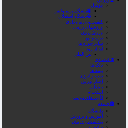
فوتبال
🔴باشگاه پرسپولیس
🔵باشگاه استقلال
کشتی و وزنه‌برداری
ورزشهای رزمی
ورزش زنان
توپ و تور
سایر حوزه ها
اخبار روز
بین الملل
❇اقتصادی
بانک ها
بیمه ها
نفت و انرژی
اخبار بورس
تبیلغات
استخدام
آگهی های دولتی
🟤جامعه
دانشگاه
آموزش و پرورش
بهداشت و درمان
سلامت