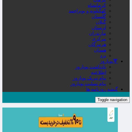
کرمانشاه
کهگیلویه و بویراحمد
گلستان
گیلان
لرستان
مازندران
مرکزی
هرمزگان
همدان
یزد
🔻پویاروز
یادداشت پویاروز
اطلاعیه
پیام تبریک پویاروز
پیام تسلیت پویاروز
گیشه روزنامه ها
Toggle navigation