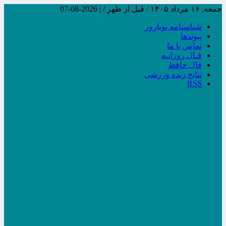
جمعه, ۱۶ مرداد ۱۴۰۵ / قبل از ظهر /
|
2026-08-07
شناسنامه پویاروز
پیوندها
تماس با ما
فـال روزانـه
فال حافظ
نتایج زنده ورزشی
RSS