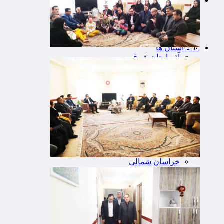
چندرسانه‌ای
فیلم
گزارش تصویری
عکس
اینفوگرافی
🇮🇷استان ها
آذربایجان شرقی
آذربایجان غربی
اردبیل
اصفهان
البرز
ایلام
بوشهر
تهران
چهارمحال و بختیاری
خراسان جنوبی
خراسان رضوی
خراسان شمالی
خوزستان
زنجان
سمنان
سیستان و بلوچستان
فارس
قزوین