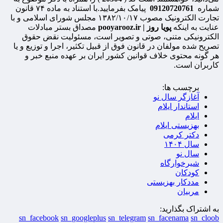
شماره
09120720761
پیامک بفرمایید.با استناد به ماده ۷۴ قانون
تجارت الکترونیک مصوب ۱۳۸۲/۱۰/۱۷ مجلس شورای اسلامی و با
عنایت به اینکه
پویا روز | pooyarooz.ir
مصداق بستر مبادلات
الکترونیکی متنی، صوتی و تصویر است، مسئولیت نقض حقوق
تصریح شده مولفان در قانون فوق از قبیل تکثیر، اجرا و توزیع و یا
هر گونه محتوی خلاف قوانین کشور ایران بر عهده منبع خبر و
کاربران است.
برچسب ها:
آغازگر سال نو
استاندار ایلام
ایلام
بهزیستی ایلام
دکتر کرمی
سال ۱۴۰۴
سال نو
شیرخوارگاه
کودکان
مددکار بهزیستی
مربیان
به اشتراک بگذارید:
sn_facebook
sn_googleplus
sn_telegram
sn_facenama
sn_cloob