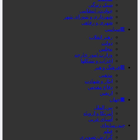
سبک زندگی
حوادث، انتظامی
شهرداری و شورای شهر
شهری و رفاهی
🟥سیاسی
رهبر انقلاب
دولت
مجلس
وزارت امور خارجه
احزاب و تشکلها
🟦فرهنگ و هنر
مذهبی
ایثار و شهادت
دفاع مقدس
اربعین
🟫جهان
بین الملل
آمریکا و اروپاه
آسیای غربی
چندرسانه‌ای
فیلم
گزارش تصویری