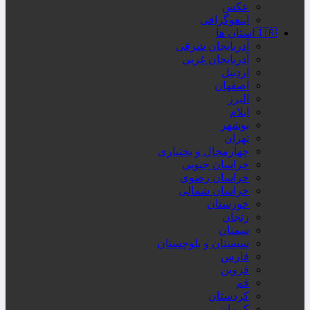
عکس
اینفوگرافی
🇮🇷استان ها
آذربایجان شرقی
آذربایجان غربی
اردبیل
اصفهان
البرز
ایلام
بوشهر
تهران
چهارمحال و بختیاری
خراسان جنوبی
خراسان رضوی
خراسان شمالی
خوزستان
زنجان
سمنان
سیستان و بلوچستان
فارس
قزوین
قم
کردستان
کرمان