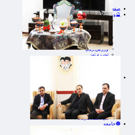
صفحه نخست
🔮ورزش
فوتبال
🔴باشگاه پرسپولیس
🔵باشگاه استقلال
کشتی و وزنه‌برداری
ورزشهای رزمی
ورزش زنان
توپ و تور
سایر حوزه ها
اخبار روز
بین الملل
❇اقتصادی
بانک ها
بیمه ها
نفت و انرژی
اخبار بورس
تبیلغات
استخدام
آگهی های دولتی
🟤جامعه
دانشگاه