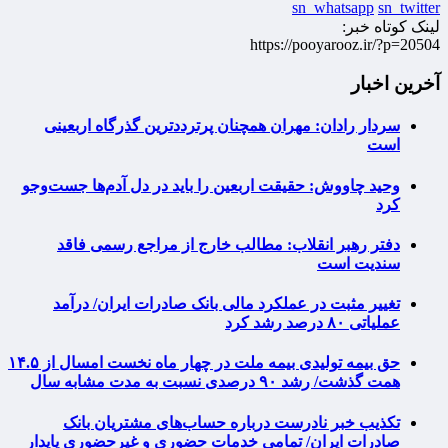
sn_whatsapp
sn_twitter
لینک کوتاه خبر:
https://pooyarooz.ir/?p=20504
آخرین اخبار
سردار رادان: مهران همچنان پرترددترین گذرگاه اربعینی
است
وحید چاووش: حقیقت اربعین را باید در دل آدم‌ها جست‌وجو
کرد
دفتر رهبر انقلاب: مطالب خارج از مراجع رسمی فاقد
سندیت است
تغییر مثبت در عملکرد مالی بانک صادرات ایران/ درآمد
عملیاتی ۸۰ درصد رشد کرد
حق بیمه تولیدی بیمه ملت در چهار ماه نخست امسال از ۱۴.۵
همت گذشت/ رشد ۹۰ درصدی نسبت به مدت مشابه سال
تکذیب خبر نادرست درباره حساب‌های مشتریان بانک
صادرات ایران/ تمامی خدمات حضوری و غیرحضوری پایدار