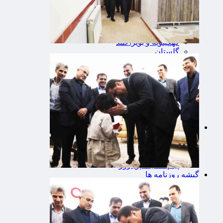
قم
کردستان
کرمان
کرمانشاه
کهگیلویه و بویراحمد
گلستان
گیلان
لرستان
مازندران
مرکزی
هرمزگان
همدان
یزد
🔻پویاروز
یادداشت پویاروز
اطلاعیه
پیام تبریک پویاروز
پیام تسلیت پویاروز
گیشه روزنامه ها