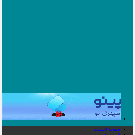
صفحه نخست
🔮ورزش