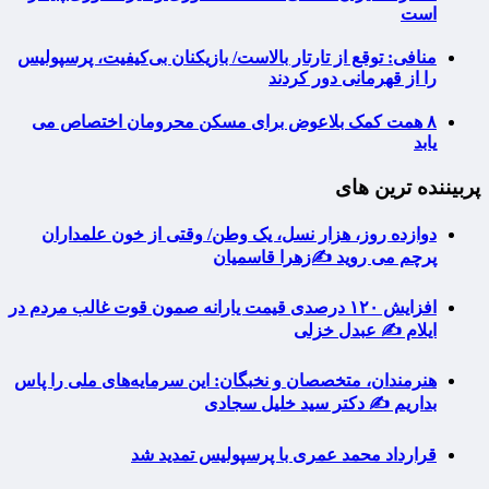
است
منافی: توقع از تارتار بالاست/ بازیکنان بی‌کیفیت، پرسپولیس
را از قهرمانی دور کردند
۸ همت کمک بلاعوض برای مسکن محرومان اختصاص می
یابد
پربیننده ترین های
دوازده روز، هزار نسل، یک وطن/ وقتی از خون علمداران
پرچم می روید ✍️زهرا قاسمیان
افزایش ۱۲۰ درصدی قیمت یارانه صمون قوت غالب مردم در
ایلام ✍️ عبدل خزلی
هنرمندان، متخصصان و نخبگان: این سرمایه‌های ملی را پاس
بداریم ✍️ دکتر سید خلیل سجادی
قرارداد محمد عمری با پرسپولیس تمدید شد