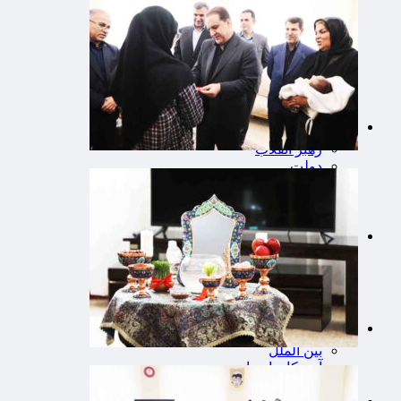
آموزش و پرورش
بهداشت و درمان
سلامت
سبک زندگی
حوادث، انتظامی
شهرداری و شورای شهر
شهری و رفاهی
🟥سیاسی
رهبر انقلاب
دولت
مجلس
وزارت امور خارجه
احزاب و تشکلها
🟦فرهنگ و هنر
مذهبی
ایثار و شهادت
دفاع مقدس
اربعین
🟫جهان
بین الملل
آمریکا و اروپاه
آسیای غربی