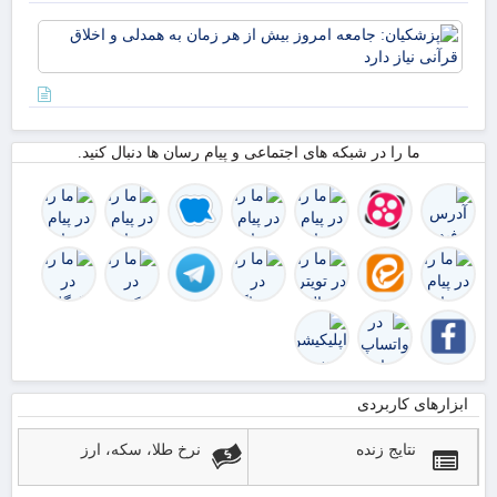
مهران
سه
پزش
مهر
جام
از 
امر
زائ
از 
بیش
به 
۵۰
اخل
در
ما را در شبکه های اجتماعی و پیام رسان ها دنبال کنید.
قرآ
اس
دار
ابزارهای کاربردی
نتایج زنده
نرخ طلا، سکه، ارز