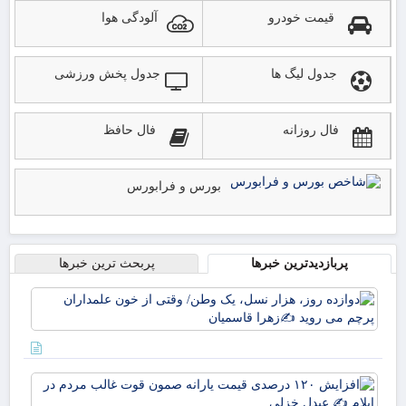
قیمت خودرو
آلودگی هوا
جدول لیگ ها
جدول پخش ورزشی
فال روزانه
فال حافظ
بورس و فرابورس
پربازدیدترین خبرها
پربحث ترین خبرها
دوا
روز
نسل
وط
وقت
افز
خو
۱۲۰
علم