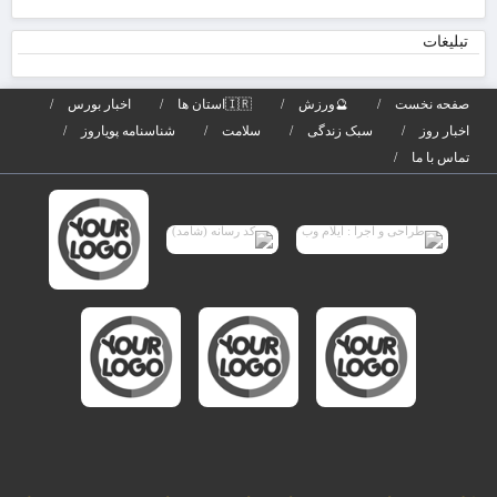
بان
صا
تبلیغات
تیر
برگ
صفحه نخست
🔮ورزش
🇮🇷استان ها
اخبار بورس
می‌
اخبار روز
سبک زندگی
سلامت
شناسنامه پویاروز
تماس با ما