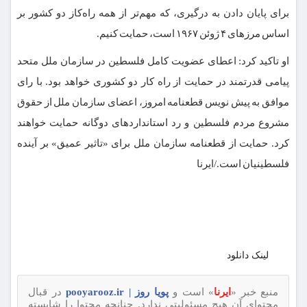
برای پایان دادن به درگیری، که مهم‌تر از همه راه‌کاز دو کشور بر
اساس مرزهای ۴ ژوئن ۱۹۶۷ است، حمایت کنیم.
او تاکید کرد: اعطای عضویت کامل فلسطین در سازمان ملل متحد
پیامی قدرتمند در حمایت از راه کار دو کشوری خواهد بود. با رای
موافق به پیش نویس قطعنامه امروز، اعضای سازمان ملل از حقوق
مشروع مردم فلسطین و رد استانداردهای دوگانه حمایت خواهند
کرد. حمایت از قطعنامه سازمان ملل برای «تاثیر عمیق» بر آینده
فلسطینیان است./ایرنا
لینک دانلود
منبع خبر «
ایرنا
» است و
پویا روز | pooyarooz.ir
در قبال
محتوای آن هیچ مسئولیتی ندارد. چنانچه محتوا را شایسته