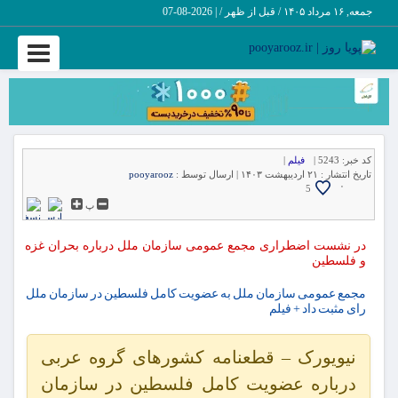
جمعه, ۱۶ مرداد ۱۴۰۵ / قبل از ظهر /
|
2026-08-07
Toggle
vigation
کد خبر:
5243 |
فیلم
|
تاریخ انتشار :
۲۱ اردیبهشت ۱۴۰۳ |
ارسال توسط :
pooyarooz
۰
5
پ
در نشست اضطراری مجمع عمومی سازمان ملل درباره بحران غزه
و فلسطین
مجمع عمومی سازمان ملل به عضویت کامل فلسطین در سازمان ملل
رای مثبت داد + فیلم
نیویورک – قطعنامه کشورهای گروه عربی
درباره عضویت کامل فلسطین در سازمان