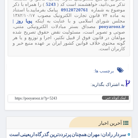
تذکر می‌دانید، خواهشمند است کد (
5243
) را همراه با ذکر
موضوع به شماره
09120720761
پیامک بفرمایید.با استناد
به ماده ۷۴ قانون تجارت الکترونیک مصوب ۱۳۸۲/۱۰/۱۷
مجلس شورای اسلامی و با عنایت به اینکه
پویا روز |
pooyarooz.ir
مصداق بستر مبادلات الکترونیکی متنی،
صوتی و تصویر است، مسئولیت نقض حقوق تصریح شده
مولفان در قانون فوق از قبیل تکثیر، اجرا و توزیع و یا هر
گونه محتوی خلاف قوانین کشور ایران بر عهده منبع خبر و
کاربران است.
برچسب ها:
به اشتراک بگذارید:
لینک کوتاه خبر:
https://pooyarooz.ir/?p=5243
آخرین اخبار
سردار رادان: مهران همچنان پرترددترین گذرگاه اربعینی است