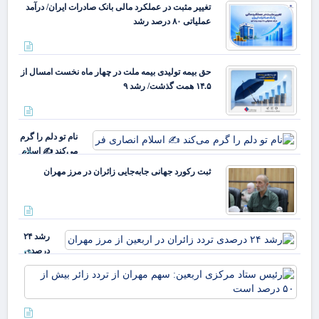
تغییر مثبت در عملکرد مالی بانک صادرات ایران/ درآمد
عملیاتی ۸۰ درصد رشد
حق بیمه تولیدی بیمه ملت در چهار ماه نخست امسال از
۱۴.۵ همت گذشت/ رشد ۹
نام تو دلم را گرم
می‌کند ✍️ اسلام
انصاری فر
ثبت رکورد جهانی جابه‌جایی زائران در مرز مهران
رشد ۲۴
درصدی
تردد
رئ
زائران در
ستا
اربعین از
مر
مرز
ارب