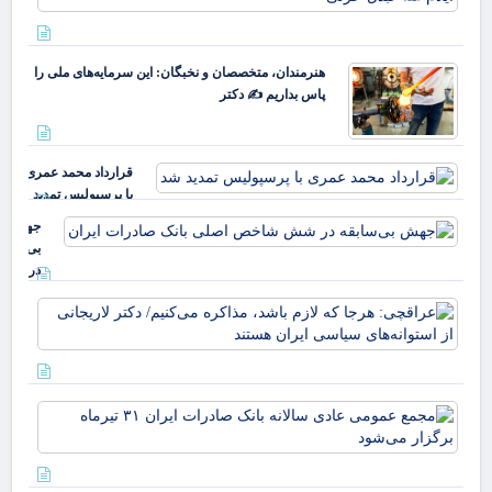
در
پرچ
قی
روی
یارا
زهر
هنرمندان، متخصصان و نخبگان: این سرمایه‌های ملی را
صم
پاس بداریم ✍️ دکتر
قو
غا
مرد
ایل
قرارداد محمد عمری
عب
با پرسپولیس تمدید
خز
شد
جهش
بی‌سابقه
در شش
شاخص
عرا
اصلی
هرج
بانک
لاز
صادرات
مذا
ایران
می‌
مج
دکت
عم
لار
عاد
از
سال
است