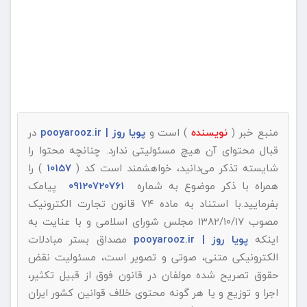
منبع خبر (
نویسنده
) است و
پویا روز | pooyarooz.ir
در
قبال محتوای آن هیچ مسئولیتی ندارد. چنانچه محتوا را
شایسته تذکر می‌دانید، خواهشمند است کد (
10157
) را
همراه با ذکر موضوع به شماره
09120720761
پیامک
بفرمایید.با استناد به ماده ۷۴ قانون تجارت الکترونیک
مصوب ۱۳۸۲/۱۰/۱۷ مجلس شورای اسلامی و با عنایت به
اینکه
پویا روز | pooyarooz.ir
مصداق بستر مبادلات
الکترونیکی متنی، صوتی و تصویر است، مسئولیت نقض
حقوق تصریح شده مولفان در قانون فوق از قبیل تکثیر،
اجرا و توزیع و یا هر گونه محتوی خلاف قوانین کشور ایران