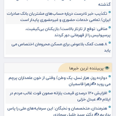
گذشته
تکذیب خبر نادرست درباره حساب‌های مشتریان بانک صادرات
ایران/ تمامی خدمات حضوری و غیرحضوری پایدار است
منافی: توقع از تارتار بالاست/ بازیکنان بی‌کیفیت،
پرسپولیس را از قهرمانی دور کردند
۸ همت کمک بلاعوض برای مسکن محرومان اختصاص می
یابد
پربیننده ترین خبرها
دوازده روز، هزار نسل، یک وطن/ وقتی از خون علمداران پرچم
می روید ✍️زهرا قاسمیان
افزایش ۱۲۰ درصدی قیمت یارانه صمون قوت غالب مردم در
ایلام ✍️ عبدل خزلی
هنرمندان، متخصصان و نخبگان: این سرمایه‌های ملی را پاس
بداریم ✍️ دکتر سید خلیل سجادی