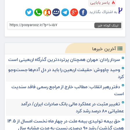
یاسر بابایی
به اشتراک بگذارید:
https://pooyarooz.ir/?p=10157
لینک کوتاه خبر:
آخرین خبرها
سردار رادان: مهران همچنان پرترددترین گذرگاه اربعینی است
وحید چاووش: حقیقت اربعین را باید در دل آدم‌ها جست‌وجو
کرد
دفتر رهبر انقلاب: مطالب خارج از مراجع رسمی فاقد سندیت
است
تغییر مثبت در عملکرد مالی بانک صادرات ایران/ درآمد
عملیاتی ۸۰ درصد رشد کرد
حق بیمه تولیدی بیمه ملت در چهار ماه نخست امسال از ۱۴.۵
همت گذشت/ رشد ۹۰ درصدی نسبت به مدت مشابه سال