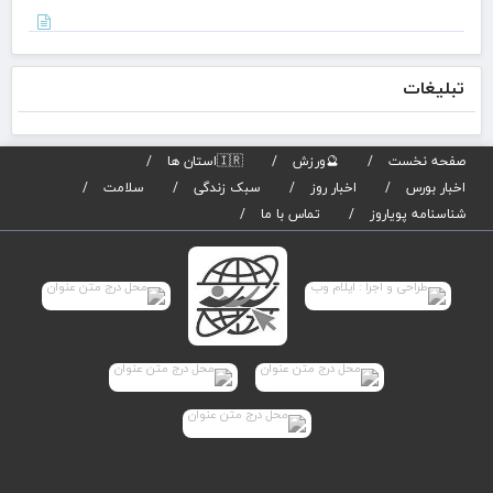
عاد
سال
بان
صاد
تبلیغات
تیر
برگز
می
صفحه نخست
🔮ورزش
🇮🇷استان ها
اخبار بورس
اخبار روز
سبک زندگی
سلامت
شناسنامه پویاروز
تماس با ما