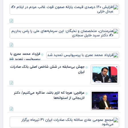
وقت
افز
خو
۱۲۰
علم
در
پرچ
قی
روی
یارا
زهر
هنر
صم
مت
قو
و ن
غا
این
مرد
سرم
ایل
قرارداد محمد عمری با
ملی
عبد
پرسپولیس تمدید شد
بدا
خز
دکت
جهش بی‌سابقه در شش شاخص اصلی بانک صادرات
ایران
عراقچی: هرجا که لازم باشد، مذاکره می‌کنیم/ دکتر
لاریجانی از استوانه‌ها
مج
عم