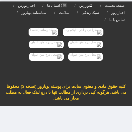
برگ
صفحه نخست
🔮ورزش
🇮🇷استان ها
اخبار بورس
می‌
اخبار روز
سبک زندگی
سلامت
شناسنامه پویاروز
تماس با ما
کلیه حقوق مادی و معنوی سایت برای پوسته پویاروز (نسخه 5) محفوظ
می باشد. هرگونه کپی برداری از مطالب تنها با درج لینک فعال به مطلب
مجاز می باشد.