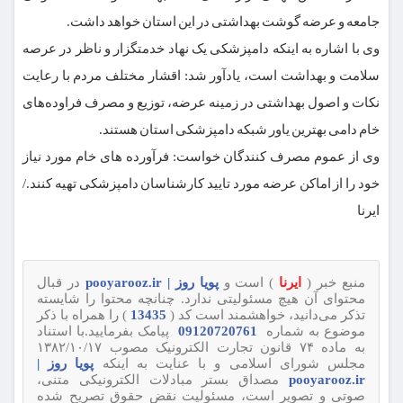
جامعه و عرضه گوشت بهداشتی در این استان خواهد داشت.
وی با اشاره به اینکه دامپزشکی یک نهاد خدمتگزار و ناظر در عرصه
سلامت و بهداشت است، یادآور شد: اقشار مختلف مردم با رعایت
نکات و اصول بهداشتی در زمینه عرضه، توزیع و مصرف فراوده‌های
خام دامی بهترین یاور شبکه دامپزشکی استان هستند.
وی از عموم مصرف کنندگان خواست: فرآورده های خام مورد نیاز
خود را از اماکن عرضه مورد تایید کارشناسان دامپزشکی تهیه کنند./
ایرنا
منبع خبر (
ایرنا
) است و
پویا روز | pooyarooz.ir
در قبال
محتوای آن هیچ مسئولیتی ندارد. چنانچه محتوا را شایسته
تذکر می‌دانید، خواهشمند است کد (
13435
) را همراه با ذکر
موضوع به شماره
09120720761
پیامک بفرمایید.با استناد
به ماده ۷۴ قانون تجارت الکترونیک مصوب ۱۳۸۲/۱۰/۱۷
مجلس شورای اسلامی و با عنایت به اینکه
پویا روز |
pooyarooz.ir
مصداق بستر مبادلات الکترونیکی متنی،
صوتی و تصویر است، مسئولیت نقض حقوق تصریح شده