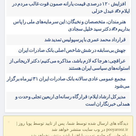
افزایش ۱۲۰ درصدی قیمت یارانه صمون قوت غالب مردم در
ایلام ✍️ عبدل خزلی
هنرمندان، متخصصان و نخبگان: این سرمایه‌های ملی را پاس
بداریم ✍️ دکتر سید خلیل سجادی
قرارداد محمد عمری با پرسپولیس تمدید شد
جهش بی‌سابقه در شش شاخص اصلی بانک صادرات ایران
عراقچی: هرجا که لازم باشد، مذاکره می‌کنیم/ دکتر لاریجانی از
استوانه‌های سیاسی ایران هستند
مجمع عمومی عادی سالانه بانک صادرات ایران ۳۱ تیرماه برگزار
می‌شود
مدیرکل ارشاد ایلام: قرارگاه رسانه‌ای اربعین تجلی وحدت و
همدلی خبرنگاران است
×
دیدگاه های ارسال شده توسط شما، پس از تایید توسط پویا روز |
pooyarooz.ir در وب سایت منتشر خواهد شد
پیام هایی که حاوی تهمت یا افترا باشد منتشر نخواهد شد.