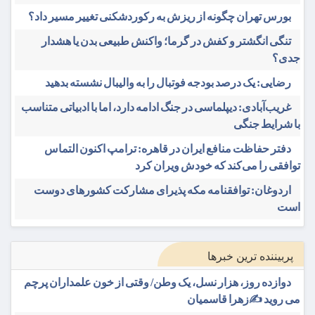
بورس تهران چگونه از ریزش به رکوردشکنی تغییر مسیر داد؟
تنگی انگشتر و کفش در گرما؛ واکنش طبیعی بدن یا هشدار
جدی؟
رضایی: یک درصد بودجه فوتبال را به والیبال نشسته بدهید
غریب‌آبادی: دیپلماسی در جنگ ادامه دارد، اما با ادبیاتی متناسب
با شرایط جنگی
دفتر حفاظت منافع ایران در قاهره: ترامپ اکنون التماس
توافقی را می‌کند که خودش ویران کرد
اردوغان: توافقنامه مکه پذیرای مشارکت کشورهای دوست
است
پربیننده ترین خبرها
دوازده روز، هزار نسل، یک وطن/ وقتی از خون علمداران پرچم
می روید ✍️زهرا قاسمیان