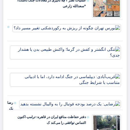
عملیات نصر ۲ چه تاثیری در معادلات جنگ داشت؟
پره
*سعدالله زارعی
باو
بورس
چگونه
ریزش
رکور
تنگ
تغیی
انگ
داد؟
و 
در 
وا
غری
طب
دیپ
بدن
جنگ
هشد
دارد
جد
ادب
رضایی:
متن
یک
شر
درصد
دفتر حفاظت منافع ایران در قاهره: ترامپ اکنون
بودجه
التماس توافقی را می‌کند ک
فوتبال