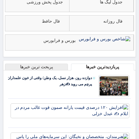
جدول لیگ ها
جدول پخش ورزشی
فال روزانه
فال حافظ
بورس و فرابورس
پربازدیدترین خبرها
پربحث ترین خبرها
دوازده روز، هزار نسل، یک وطن/ وقتی از خون علمداران
پرچم می روید ✍️زهر
افز
۱۲۰
در
قی
یارا
هنر
صم