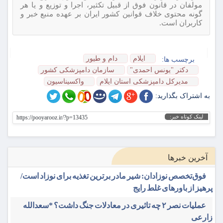
مولفان در قانون فوق از قبیل تکثیر، اجرا و توزیع و یا هر
گونه محتوی خلاف قوانین کشور ایران بر عهده منبع خبر و
کاربران است.
ایلام
دام و طيور
برچسب ها:
دکتر "یونس احمدی"
سازمان دامپزشکی کشور
مدیرکل دامپزشکی استان ایلام
واکسیناسیون
به اشتراک بگذارید:
لینک کوتاه خبر:
https://pooyarooz.ir/?p=13435
آخرین خبرها
فوق‌تخصص نوزادان: شیر مادر برترین تغذیه برای نوزاد است/
پرهیز از باورهای غلط رایج
عملیات نصر ۲ چه تاثیری در معادلات جنگ داشت؟ *سعدالله
زارعی