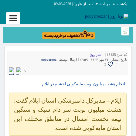
یکشنبه, ۱۸ مرداد ۱۴۰۵ / بعد از ظهر /
|
2026-08-09
Toggle
vigation
کد خبر:
13435 |
اخبار روز
|
تاریخ انتشار :
۲۲ مهر ۱۴۰۳ - ۲۳:۵۹ |
ارسال توسط :
pooyarooz
۰
3
پ
انجام هشت میلیون نوبت مایه‌کوبی احشام در ایلام
ایلام – مدیرکل دامپزشکی استان ایلام گفت:
هشت میلیون نوبت سر دام سبک و سنگین
نیمه نخست امسال در مناطق مختلف این
استان مایه‌کوبی شده است.