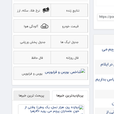
نتایج زنده
نرخ طلا، سکه، ارز
https://po
قیمت خودرو
آلودگی هوا
جدول لیگ ها
جدول پخش ورزشی
رچم می
فال روزانه
فال حافظ
در ایلام
بورس و فرابورس
پاس بداریم
پربازدیدترین خبرها
پربحث ترین خبرها
ن
دوازده
روز، هزار
ی از