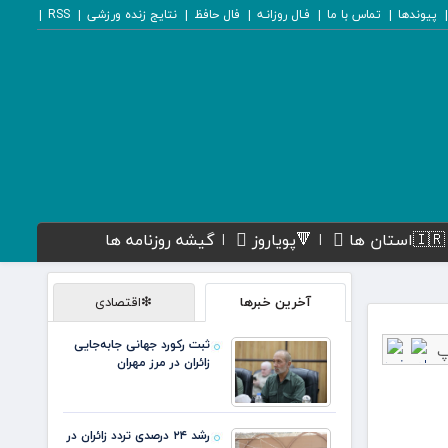
پیوندها
تماس با ما
فـال روزانـه
فال حافظ
نتایج زنده ورزشی
RSS
🇮🇷استان ها
🔻پویاروز
گیشه روزنامه ها
آخرین خبرها
❇اقتصادی
ثبت رکورد جهانی جابه‌جایی
زائران در مرز مهران
رشد ۲۴ درصدی تردد زائران در