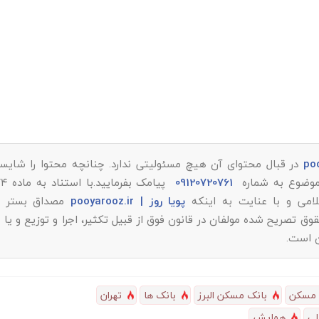
در قبال محتوای آن هیچ مسئولیتی ندارد. چنانچه محتوا را شایست
ر موضوع به شماره
09120720761
پویا روز | pooyarooz.ir
مصداق بستر م
تصریح شده مولفان در قانون فوق از قبیل تکثیر، اجرا و توزیع و یا 
ن است.
 مسکن
بانک مسکن البرز
بانک ها
تهران
لی
همایش