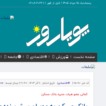
پنجشنبه, ۱۵ مرداد ۱۴۰۵ / قبل از ظهر /
|
2026-08-06
صفحه نخست
🔮ورزش
❇اقتصادی
🟤جامعه
کد خبر:
15090 |
❇اقتصادی
|
تاریخ انتشار :
۱۱ آذر ۱۴۰۳ - ۲۰:۴۰ |
ارسال توسط :
ooz
کمالی عضو هیات مدیره بانک مسکن:
بانک مسکن به مدیران پیش‌برنده و ت