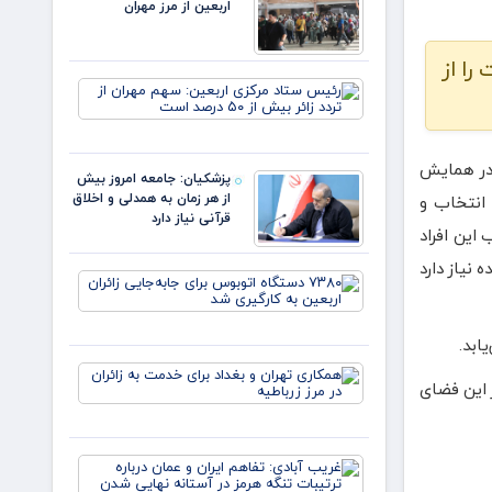
اربعین از مرز مهران
را از
رئیس
ستاد
مرکزی
اربعین:
سهم
در همایش
پزشکیان: جامعه امروز بیش
مهران از
از هر زمان به همدلی و اخلاق
انتخاب و
تردد زائر
قرآنی نیاز دارد
بیش از
این افراد
۵۰
درصد
 نیاز دارد
۷۳۸۰
است
دستگاه
اتوبوس
برای
جابه‌جایی
همکاری
زائران
 این فضای
تهران و
اربعین به‌
بغداد
کارگیری
برای
شد
خدمت
غریب
به زائران
آبادی:
در مرز