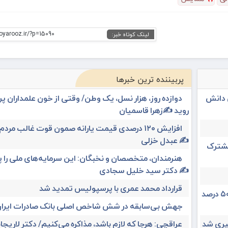
oyarooz.ir/?p=15090
لینک کوتاه خبر:
پربیننده ترین خبرها
ی دانش
دوازده روز، هزار نسل، یک وطن/ وقتی از خون علمداران پ
روید ✍️زهرا قاسمیان
افزایش ۱۲۰ درصدی قیمت یارانه صمون قوت غالب مردم 
✍️ عبدل خزلی
 مشترک
هنرمندان، متخصصان و نخبگان: این سرمایه‌های ملی را 
✍️ دکتر سید خلیل سجادی
قرارداد محمد عمری با پرسپولیس تمدید شد
رئیس ستاد مرکزی اربعین: سهم مهران از تردد زائر بیش از ۵۰ درصد
جهش بی‌سابقه در شش شاخص اصلی بانک صادرات ایرا
عراقچی: هرجا که لازم باشد، مذاکره می‌کنیم/ دکتر لاریجان