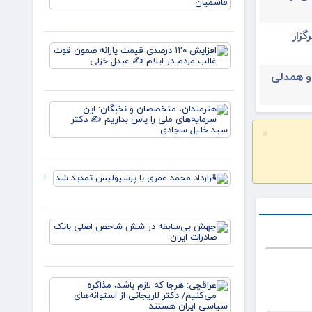
نسل، یک
وطن/
وقتی از
یران ۳۱ تیرماه برگزار
خون
افزایش
علمداران
۱۲۰
پرچم می
درصدی
 و همدلی
روید ✍️
قیمت
زهر
یارانه
هنرمندان،
صمون
متخصصان
قوت
و نخبگان:
×
غالب
این
مردم در
سرمایه‌های
ایلام ✍️
ملی را پا
عبدل
قرارداد
بداریم ✍️
خزل
محمد عمری
دکتر
با
پرسپولیس
جهش
تمدید شد
بی‌سابقه
در شش
شاخص
اصلی
عراقچی:
بانک
هرجا که
صادرات
لازم باشد،
ایران