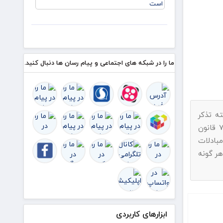
تفاهم
زرباطیه
ایران و
عمان
درباره
ترتیبات
تنگه
هرمز در
ما را در شبکه های اجتماعی و پیام رسان ها دنبال کنید.
آستانه
نهای
ه تذکر
پیامک بفرمایید.با استناد به ماده ۷۴ قانون
بادلات
هر گونه
ابزارهای کاربردی