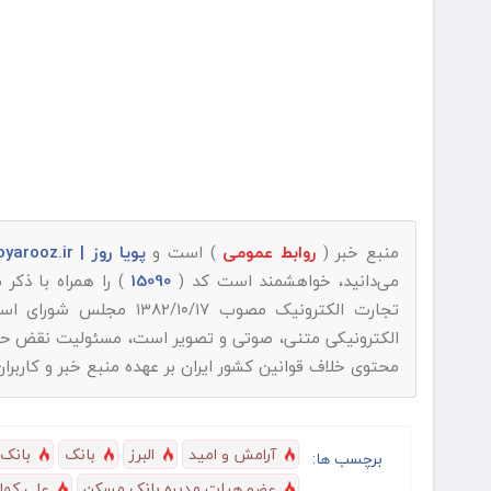
منبع خبر (
روابط عمومی
) است و
پویا روز | pooyarooz.ir
می‌دانید، خواهشمند است کد (
15090
) را همراه با ذک
تجارت الکترونیک مصوب ۱۳۸۲/۱۰/۱۷ مجلس شورای اسلامی و با عنایت به اینکه
الکترونیکی متنی، صوتی و تصویر است، مسئولیت نقض حقوق 
محتوی خلاف قوانین کشور ایران بر عهده منبع خبر و کاربرا
آرامش و امید
البرز
بانک
بانک
برچسب ها:
عضو هیات مدیره بانک مسکن
علی کما