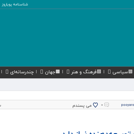
شناسنامه پویاروز
🟥سیاسی
🟦فرهنگ و هنر
🟫جهان
چندرسانه‌ای
پ
می پسندم
۰
pooyar
وسعه‌دهنده نیاز دارد