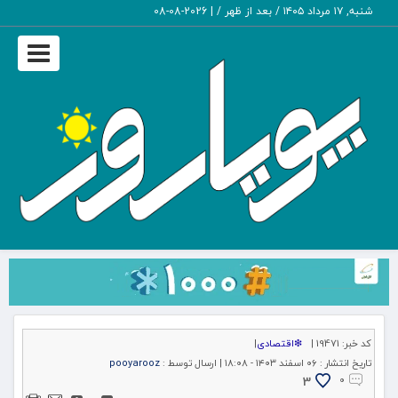
شنبه, ۱۷ مرداد ۱۴۰۵ / بعد از ظهر /
|
2026-08-08
Toggle
igation
کد خبر:
19471 |
❇اقتصادی
|
تاریخ انتشار :
۰۶ اسفند ۱۴۰۳ - ۱۸:۰۸ |
ارسال توسط :
pooyarooz
3
۰