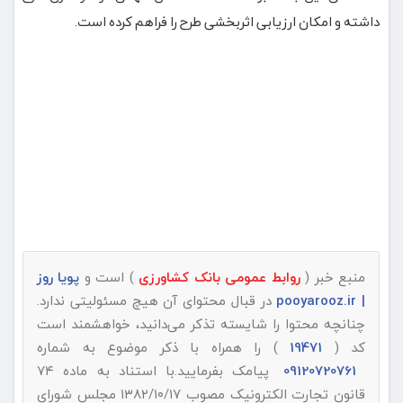
داشته و امکان ارزیابی اثربخشی طرح را فراهم کرده است.
منبع خبر (
روابط عمومی بانک کشاورزی
) است و
پویا روز
| pooyarooz.ir
در قبال محتوای آن هیچ مسئولیتی ندارد.
چنانچه محتوا را شایسته تذکر می‌دانید، خواهشمند است
کد (
19471
) را همراه با ذکر موضوع به شماره
09120720761
پیامک بفرمایید.با استناد به ماده ۷۴
قانون تجارت الکترونیک مصوب ۱۳۸۲/۱۰/۱۷ مجلس شورای