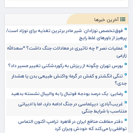
آخرین خبرها
فوق‌تخصص نوزادان: شیر مادر برترین تغذیه برای نوزاد است/
پرهیز از باورهای غلط رایج
عملیات نصر ۲ چه تاثیری در معادلات جنگ داشت؟ *سعدالله
زارعی
بورس تهران چگونه از ریزش به رکوردشکنی تغییر مسیر داد؟
تنگی انگشتر و کفش در گرما؛ واکنش طبیعی بدن یا هشدار
جدی؟
رضایی: یک درصد بودجه فوتبال را به والیبال نشسته بدهید
غریب‌آبادی: دیپلماسی در جنگ ادامه دارد، اما با ادبیاتی
متناسب با شرایط جنگی
دفتر حفاظت منافع ایران در قاهره: ترامپ اکنون التماس
توافقی را می‌کند که خودش ویران کرد