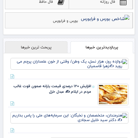
فال روزانه
فال حافظ
بورس و فرابورس
پربازدیدترین خبرها
پربحث ترین خبرها
دوا
روز
نس
وط
وقت
افزایش ۱۲۰ درصدی قیمت یارانه صمون قوت غالب
خو
مردم در ایلام ✍️ عبدل خزل
علم
پرچ
روی
زهر
هنر
مت
و ن
این
سرم