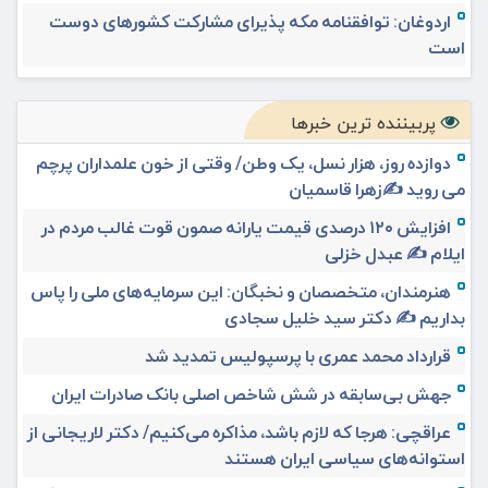
اردوغان: توافقنامه مکه پذیرای مشارکت کشورهای دوست
است
پربیننده ترین خبرها
دوازده روز، هزار نسل، یک وطن/ وقتی از خون علمداران پرچم
می روید ✍️زهرا قاسمیان
افزایش ۱۲۰ درصدی قیمت یارانه صمون قوت غالب مردم در
ایلام ✍️ عبدل خزلی
هنرمندان، متخصصان و نخبگان: این سرمایه‌های ملی را پاس
بداریم ✍️ دکتر سید خلیل سجادی
قرارداد محمد عمری با پرسپولیس تمدید شد
جهش بی‌سابقه در شش شاخص اصلی بانک صادرات ایران
عراقچی: هرجا که لازم باشد، مذاکره می‌کنیم/ دکتر لاریجانی از
استوانه‌های سیاسی ایران هستند