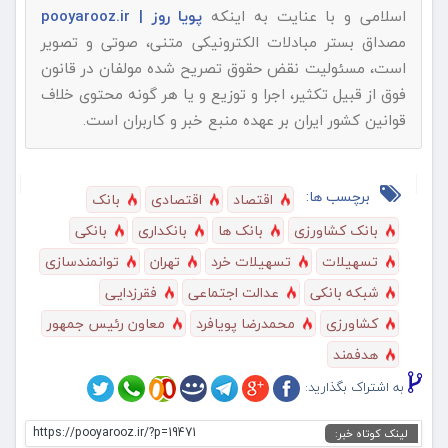
اسلامی و با عنایت به اینکه
پویا روز | pooyarooz.ir
مصداق بستر مبادلات الکترونیکی متنی، صوتی و تصویر
است، مسئولیت نقض حقوق تصریح شده مولفان در قانون
فوق از قبیل تکثیر، اجرا و توزیع و یا هر گونه محتوی خلاف
قوانین کشور ایران بر عهده منبع خبر و کاربران است.
برچسب ها:
اقتصاد
اقتصادی
بانک
بانک کشاورزی
بانک ها
بانکداری
بانکی
تسهیلات
تسهیلات خرد
تهران
توانمندسازی
شبکه بانکی
عدالت اجتماعی
فقرزدایی
کشاورزی
محمدرضا پویافرد
معاون رئیس جمهور
هدفمند
به اشتراک بگذارید:
https://pooyarooz.ir/?p=19471
لینک کوتاه خبر: