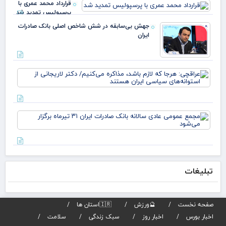
قرارداد محمد عمری با
ملی
پرسپولیس تمدید شد
بدا
دکت
جهش بی‌سابقه در شش شاخص اصلی بانک صادرات
ایران
عرا
هرج
لاز
مذا
می‌
مج
دکت
عم
لار
عاد
است
سال
بان
صاد
تبلیغات
تیر
برگز
می
صفحه نخست
🔮ورزش
🇮🇷استان ها
اخبار بورس
اخبار روز
سبک زندگی
سلامت