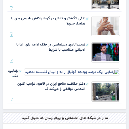
تنگی انگشتر و کفش در گرما؛ واکنش طبیعی بدن یا
هشدار جدی؟
غریب‌آبادی: دیپلماسی در جنگ ادامه دارد، اما با
ادبیاتی متناسب با شرایط
رضایی:
یک
درصد
دفتر حفاظت منافع ایران در قاهره: ترامپ اکنون
بودجه
التماس توافقی را می‌کند ک
فوتبال را
به
والیبال
نشسته
بدهید
ما را در شبکه های اجتماعی و پیام رسان ها دنبال کنید.