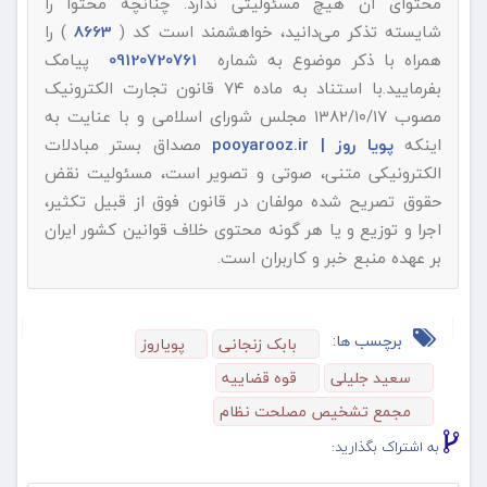
محتوای آن هیچ مسئولیتی ندارد. چنانچه محتوا را
شایسته تذکر می‌دانید، خواهشمند است کد (
8663
) را
همراه با ذکر موضوع به شماره
09120720761
پیامک
بفرمایید.با استناد به ماده ۷۴ قانون تجارت الکترونیک
مصوب ۱۳۸۲/۱۰/۱۷ مجلس شورای اسلامی و با عنایت به
اینکه
پویا روز | pooyarooz.ir
مصداق بستر مبادلات
الکترونیکی متنی، صوتی و تصویر است، مسئولیت نقض
حقوق تصریح شده مولفان در قانون فوق از قبیل تکثیر،
اجرا و توزیع و یا هر گونه محتوی خلاف قوانین کشور ایران
بر عهده منبع خبر و کاربران است.
برچسب ها:
بابک زنجانی
پویاروز
سعید جلیلی
قوه قضاییه
مجمع تشخیص مصلحت نظام
به اشتراک بگذارید: