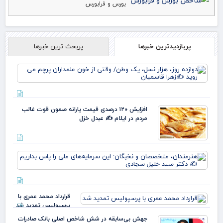
بورس و فرابورس
پربازدیدترین خبرها
پربحث ترین خبرها
دوا
روز
نس
وط
وقت
افزایش ۱۲۰ درصدی قیمت یارانه صمون قوت غالب
خو
مردم در ایلام ✍️ عبدل خزل
علم
پرچ
روی
زهر
هنر
مت
و ن
این
سرم
قرارداد محمد عمری با
ملی
پرسپولیس تمدید شد
بدا
دکت
جهش بی‌سابقه در شش شاخص اصلی بانک صادرات