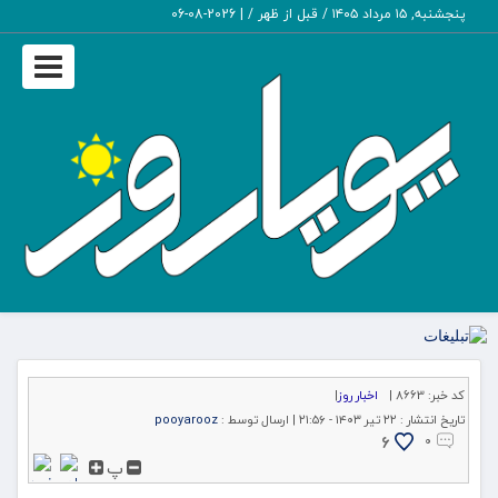
پنجشنبه, ۱۵ مرداد ۱۴۰۵ / قبل از ظهر /
|
2026-08-06
Toggle
igation
کد خبر:
8663 |
اخبار روز
|
تاریخ انتشار :
۲۲ تیر ۱۴۰۳ - ۲۱:۵۶ |
ارسال توسط :
pooyarooz
6
۰
پ