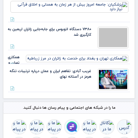
پزش
مهر
جام
ترد
امر
بیش
بیش
۵۰
هر 
درص
۷۳۸۰ دستگاه اتوبوس برای جابه‌جایی زائران اربعین به‌
به 
اس
کارگیری شد
و ا
قرآ
دار
همکاری
تهران و
بغداد
غریب آبادی: تفاهم ایران و عمان درباره ترتیبات تنگه
برای
هرمز در آستانه نهای
خدمت
به زائران
در مرز
زرباطیه
ما را در شبکه های اجتماعی و پیام رسان ها دنبال کنید.