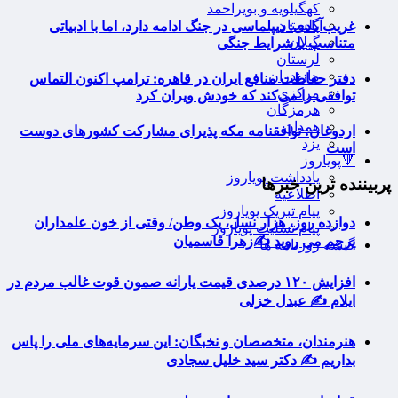
کهگیلویه و بویراحمد
گلستان
غریب‌آبادی: دیپلماسی در جنگ ادامه دارد، اما با ادبیاتی
گیلان
متناسب با شرایط جنگی
لرستان
مازندران
دفتر حفاظت منافع ایران در قاهره: ترامپ اکنون التماس
مرکزی
توافقی را می‌کند که خودش ویران کرد
هرمزگان
همدان
اردوغان: توافقنامه مکه پذیرای مشارکت کشورهای دوست
یزد
است
🔻پویاروز
یادداشت پویاروز
پربیننده ترین خبرها
اطلاعیه
پیام تبریک پویاروز
دوازده روز، هزار نسل، یک وطن/ وقتی از خون علمداران
پیام تسلیت پویاروز
پرچم می روید ✍️زهرا قاسمیان
گیشه روزنامه ها
افزایش ۱۲۰ درصدی قیمت یارانه صمون قوت غالب مردم در
ایلام ✍️ عبدل خزلی
هنرمندان، متخصصان و نخبگان: این سرمایه‌های ملی را پاس
بداریم ✍️ دکتر سید خلیل سجادی