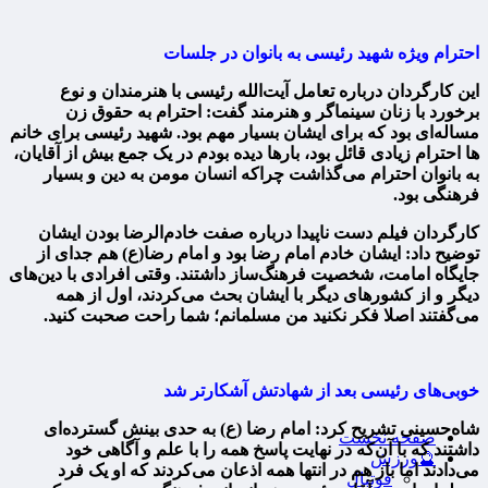
احترام ویژه شهید رئیسی به بانوان در جلسات
این کارگردان درباره تعامل آیت‌الله رئیسی با هنرمندان و نوع
برخورد با زنان سینماگر و هنرمند گفت: احترام به حقوق زن
مساله‌ای بود که برای ایشان بسیار مهم بود. شهید رئیسی برای خانم
ها احترام زیادی قائل بود، بارها دیده بودم در یک جمع بیش از آقایان،
به بانوان احترام می‌گذاشت چراکه انسان مومن به دین و بسیار
فرهنگی بود.
کارگردان فیلم دست ناپیدا درباره صفت خادم‌الرضا بودن ایشان
توضیح داد: ایشان خادم امام رضا بود و امام رضا(ع) هم جدای از
جایگاه امامت، شخصیت فرهنگ‌ساز داشتند. وقتی افرادی با دین‌های
دیگر و از کشورهای دیگر با ایشان بحث می‌کردند، اول از همه
می‌گفتند اصلا فکر نکنید من مسلمانم؛ شما راحت صحبت کنید.
خوبی‌های رئیسی بعد از شهادتش آشکارتر شد
شاه‌حسینی تشریح کرد: امام رضا (ع) به حدی بینش گسترده‌ای
صفحه نخست
داشتند که با آن‌که در نهایت پاسخ همه را با علم و آگاهی خود
🔮ورزش
می‌دادند اما باز هم در انتها همه اذعان می‌کردند که او یک فرد
فوتبال