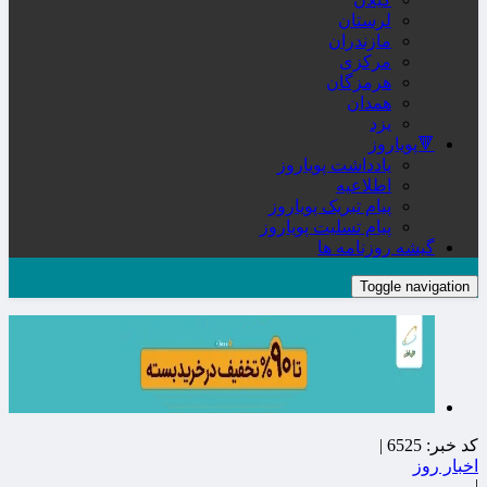
لرستان
مازندران
مرکزی
هرمزگان
همدان
یزد
🔻پویاروز
یادداشت پویاروز
اطلاعیه
پیام تبریک پویاروز
پیام تسلیت پویاروز
گیشه روزنامه ها
Toggle navigation
کد خبر:
6525 |
اخبار روز
|