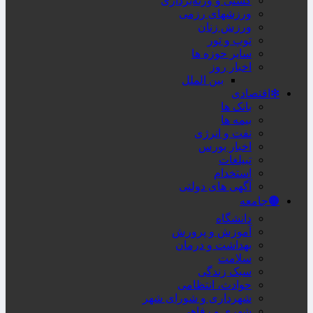
کشتی و وزنه‌برداری
ورزشهای رزمی
ورزش زنان
توپ و تور
سایر حوزه ها
اخبار روز
بین الملل
❇اقتصادی
بانک ها
بیمه ها
نفت و انرژی
اخبار بورس
تبیلغات
استخدام
آگهی های دولتی
🟤جامعه
دانشگاه
آموزش و پرورش
بهداشت و درمان
سلامت
سبک زندگی
حوادث، انتظامی
شهرداری و شورای شهر
شهری و رفاهی