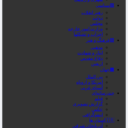
🟥سیاسی
رهبر انقلاب
دولت
مجلس
وزارت امور خارجه
احزاب و تشکلها
🟦فرهنگ و هنر
مذهبی
ایثار و شهادت
دفاع مقدس
اربعین
🟫جهان
بین الملل
آمریکا و اروپاه
آسیای غربی
چندرسانه‌ای
فیلم
گزارش تصویری
عکس
اینفوگرافی
🇮🇷استان ها
آذربایجان شرقی