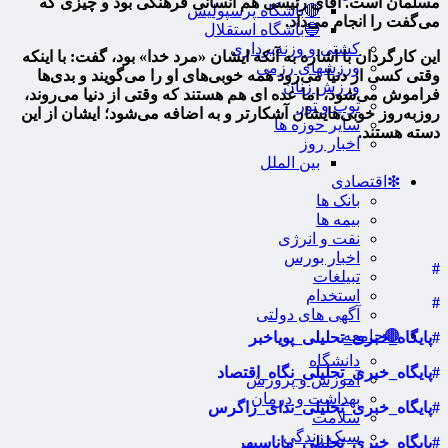
مسلمان است. آقای رئیسی هم انسانی فرهنگی بود و چیزی که
🔴باشگاه پرسپولیس
می‌گفت را انجام می‌داد.
🔵باشگاه استقلال
کشتی و وزنه‌برداری
این کارگردان با اشاره به آنکه ایشان «مرد خدا» بود، گفت: با اینکه
ورزشهای رزمی
وقتی کسی از دنیا می‌رود همه خوبی‌های او را می‌گویند و بدی‌ها
ورزش زنان
فراموش می‌شود، اما عده ای هم هستند که وقتی از دنیا می‌روند،
توپ و تور
روزبه‌روز خوبی‌هایشان آشکارتر و به اضافه می‌شود؛ ایشان از این
سایر حوزه ها
دسته هستند.
اخبار روز
بین الملل
❇اقتصادی
بانک ها
بیمه ها
نفت و انرژی
اخبار بورس
#
تبیلغات
استخدام
#
آگهی های دولتی
🟤جامعه
#پایگاه_خبری_تحلیلی_پویاخبر
دانشگاه
#پایگاه_خبری_تحلیلی_نگاه_اقتصاد
آموزش و پرورش
بهداشت و درمان
#پایگاه_خبری_تحلیلی_ندای_زاگرس
سلامت
سبک زندگی
#پایگاه_خبری_تحلیلی_ماناسپهر