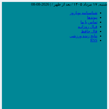
شنبه, ۱۷ مرداد ۱۴۰۵ / بعد از ظهر /
|
2026-08-08
شناسنامه پویاروز
پیوندها
تماس با ما
فـال روزانـه
فال حافظ
نتایج زنده ورزشی
RSS