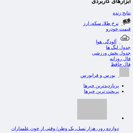
دوازده روز، هزار نسل، یک وطن/ وقتی از خون علمداران
پرچم می روید ✍️زهر
افزایش ۱۲۰ درصدی قیمت یارانه صمون قوت غالب مردم در
ایلام ✍️ عبدل خزل
هنرمندان، متخصصان و نخبگان: این سرمایه‌های ملی را پاس
بداریم ✍️ دکتر