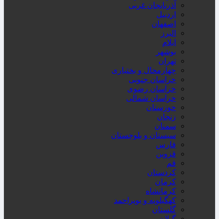
آذربایجان غربی
اردبیل
اصفهان
البرز
ایلام
بوشهر
تهران
چهارمحال و بختیاری
خراسان جنوبی
خراسان رضوی
خراسان شمالی
خوزستان
زنجان
سمنان
سیستان و بلوچستان
فارس
قزوین
قم
کردستان
کرمان
کرمانشاه
کهگیلویه و بویراحمد
گلستان
گیلان