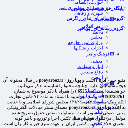
حوادث، انتظامی
شهرداری و شورای شهر
#پایگاه_خبری_تحلیلی_پویاروز
شهری و رفاهی
#گروه_رسانه_ای_ندای_زاگرس
🟥سیاسی
رهبر انقلاب
#گروه_رسانه_ای_ پویاخبر
دولت
مجلس
وزارت امور خارجه
احزاب و تشکلها
🟦فرهنگ و هنر
مذهبی
ایثار و شهادت
دفاع مقدس
اربعین
منبع خبر (
ایرنا
) است و
پویا روز | pooyarooz.ir
در قبال محتوای آن
🟫جهان
هیچ مسئولیتی ندارد. چنانچه محتوا را شایسته تذکر می‌دانید،
بین الملل
خواهشمند است کد (
6525
) را همراه با ذکر موضوع به شماره
آمریکا و اروپاه
09120720761
پیامک بفرمایید.با استناد به ماده ۷۴ قانون تجارت
آسیای غربی
الکترونیک مصوب ۱۳۸۲/۱۰/۱۷ مجلس شورای اسلامی و با عنایت
چندرسانه‌ای
به اینکه
پویا روز | pooyarooz.ir
مصداق بستر مبادلات الکترونیکی
فیلم
متنی، صوتی و تصویر است، مسئولیت نقض حقوق تصریح شده
گزارش تصویری
مولفان در قانون فوق از قبیل تکثیر، اجرا و توزیع و یا هر گونه
عکس
محتوی خلاف قوانین کشور ایران بر عهده منبع خبر و کاربران است.