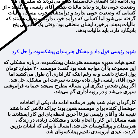
وی ادامه داد: اعضای ‌خانه‌سینما گلایه می‌کردند که سلبریتی ها
وضعیت خوبی ندارند و نباید مالیات بدهند. آقای رئیسی می‌گفتند « از
کسانی که وضعیت خوبی ندارند و درآمدشان خوب نیست، مالیات
گرفته نمی‌شود اما کسانی که درآمد خوب دارند، موظف هستند که
مالیات بدهند. برخورد ایشان منطقی بود؛ وقتی یک سلبریتی پنج
بادیگارد دارد، باید مالیات بدهد.
شهید رئیسی قول داد و مشکل هنرمندان پیشکسوت را حل کرد
عضو هیات مدیره موسسه هنرمندان پیشکسوت، درباره مشکلی که
این مجموعه با آن مواجه شده بود گفت: موسسه ۲۰ میلیارد تومان
پول احتیاج داشت و به رغم اینکه کار اداری آن طول می‌کشید اما
چون آقای رئیسی قول داده بودند به سرعت این مشکل، حل شد.
اگر پیش شخص دیگری این مساله مطرح می‌شد حتما به فراموشی
سپری می‌شد و در رویه اداری گم می‌شد.
کارگردان فیلم شب بخیر فرمانده ادامه داد: یکی از اتفاقات
خوشحال کننده برای موسسه همین بود؛ چراکه تلاشی که داشتند
نتیجه داد و آقای رئیسی نیز تا آخرین لحظه پای این کار ایستادند. با
همه مسائل این کار را انجام دادند و مشکلات زیادی در زندگی
هنرمندان و پیشکوستان حل شد. امسال با پولی که ایشان تزریق
کردند، عیدی آبرومندی تقدیم پیشکسوتان شد.