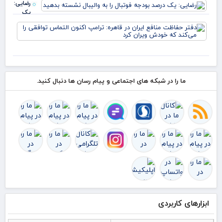
رضایی:
متن
یک
شرا
درصد
دفت
بودجه
حف
فوتبال را
منا
به
ایر
والیبال
قاه
نشسته
ترا
بدهید
اکن
ما را در شبکه های اجتماعی و پیام رسان ها دنبال کنید.
الت
توا
را 
ک
ابزارهای کاربردی