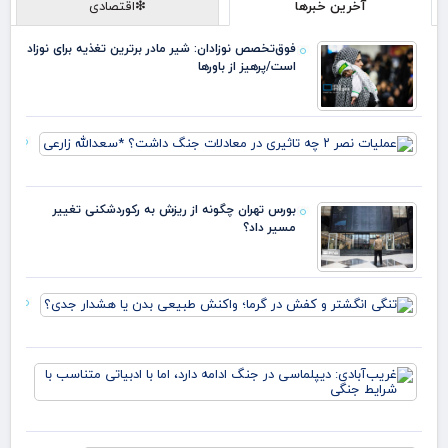
آخرین خبرها
❇اقتصادی
فوق‌تخصص نوزادان: شیر مادر برترین تغذیه برای نوزاد
است/پرهیز از باورها
عمل
تاثی
معا
بورس تهران چگونه از ریزش به رکوردشکنی تغییر
جنگ
مسیر داد؟
داش
*سعد
زارع
تنگی
انگش
و ک
در گر
غری
واک
دیپ
طبی
جنگ
بدن 
دارد
هشد
ادب
جدی