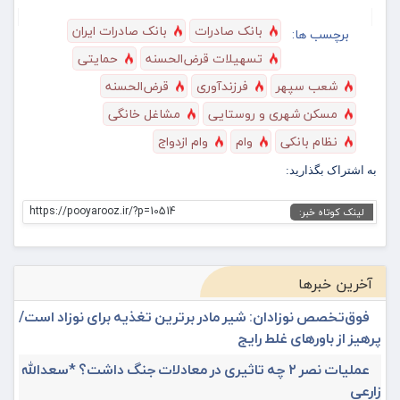
بانک صادرات
بانک صادرات ایران
برچسب ها:
تسهیلات قرض‌الحسنه
حمایتی
شعب سپهر
فرزندآوری
قرض‌الحسنه
مسکن شهری و روستایی
​مشاغل خانگی
نظام بانکی
وام
وام ازدواج
به اشتراک بگذارید:
https://pooyarooz.ir/?p=10514
لینک کوتاه خبر:
آخرین خبرها
فوق‌تخصص نوزادان: شیر مادر برترین تغذیه برای نوزاد است/
پرهیز از باورهای غلط رایج
عملیات نصر ۲ چه تاثیری در معادلات جنگ داشت؟ *سعدالله
زارعی