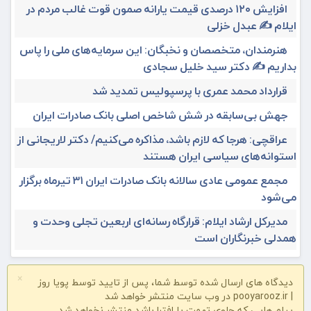
افزایش ۱۲۰ درصدی قیمت یارانه صمون قوت غالب مردم در
ایلام ✍️ عبدل خزلی
هنرمندان، متخصصان و نخبگان: این سرمایه‌های ملی را پاس
بداریم ✍️ دکتر سید خلیل سجادی
قرارداد محمد عمری با پرسپولیس تمدید شد
جهش بی‌سابقه در شش شاخص اصلی بانک صادرات ایران
عراقچی: هرجا که لازم باشد، مذاکره می‌کنیم/ دکتر لاریجانی از
استوانه‌های سیاسی ایران هستند
مجمع عمومی عادی سالانه بانک صادرات ایران ۳۱ تیرماه برگزار
می‌شود
مدیرکل ارشاد ایلام: قرارگاه رسانه‌ای اربعین تجلی وحدت و
همدلی خبرنگاران است
×
دیدگاه های ارسال شده توسط شما، پس از تایید توسط پویا روز
| pooyarooz.ir در وب سایت منتشر خواهد شد
پیام هایی که حاوی تهمت یا افترا باشد منتشر نخواهد شد.