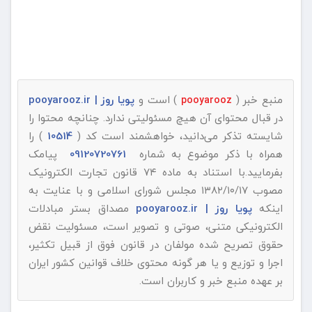
منبع خبر (
) است و
پویا روز | pooyarooz.ir
pooyarooz
در قبال محتوای آن هیچ مسئولیتی ندارد. چنانچه محتوا را
شایسته تذکر می‌دانید، خواهشمند است کد (
10514
) را
همراه با ذکر موضوع به شماره
09120720761
پیامک
بفرمایید.با استناد به ماده ۷۴ قانون تجارت الکترونیک
مصوب ۱۳۸۲/۱۰/۱۷ مجلس شورای اسلامی و با عنایت به
اینکه
پویا روز | pooyarooz.ir
مصداق بستر مبادلات
الکترونیکی متنی، صوتی و تصویر است، مسئولیت نقض
حقوق تصریح شده مولفان در قانون فوق از قبیل تکثیر،
اجرا و توزیع و یا هر گونه محتوی خلاف قوانین کشور ایران
بر عهده منبع خبر و کاربران است.