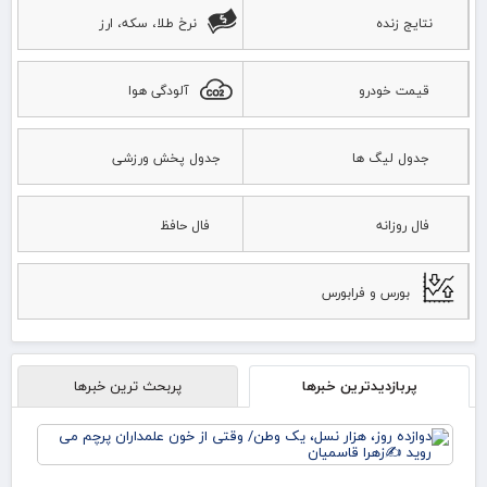
نتایج زنده
نرخ طلا، سکه، ارز
قیمت خودرو
آلودگی هوا
جدول لیگ ها
جدول پخش ورزشی
فال روزانه
فال حافظ
بورس و فرابورس
پربازدیدترین خبرها
پربحث ترین خبرها
دوا
روز
نس