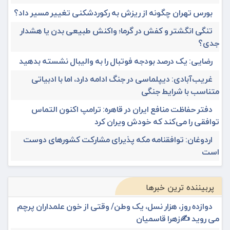
بورس تهران چگونه از ریزش به رکوردشکنی تغییر مسیر داد؟
تنگی انگشتر و کفش در گرما؛ واکنش طبیعی بدن یا هشدار
جدی؟
رضایی: یک درصد بودجه فوتبال را به والیبال نشسته بدهید
غریب‌آبادی: دیپلماسی در جنگ ادامه دارد، اما با ادبیاتی
متناسب با شرایط جنگی
دفتر حفاظت منافع ایران در قاهره: ترامپ اکنون التماس
توافقی را می‌کند که خودش ویران کرد
اردوغان: توافقنامه مکه پذیرای مشارکت کشورهای دوست
است
پربیننده ترین خبرها
دوازده روز، هزار نسل، یک وطن/ وقتی از خون علمداران پرچم
می روید ✍️زهرا قاسمیان