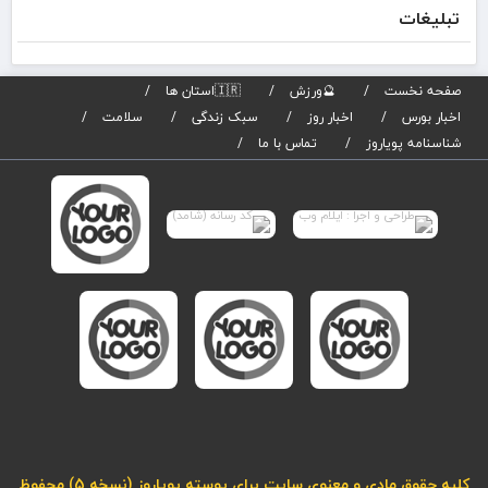
تبلیغات
تیر
برگز
می
صفحه نخست
🔮ورزش
🇮🇷استان ها
اخبار بورس
اخبار روز
سبک زندگی
سلامت
شناسنامه پویاروز
تماس با ما
کلیه حقوق مادی و معنوی سایت برای پوسته پویاروز (نسخه 5) محفوظ