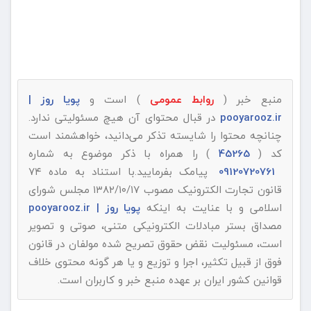
منبع خبر (
روابط عمومی
) است و
پویا روز |
pooyarooz.ir
در قبال محتوای آن هیچ مسئولیتی ندارد.
چنانچه محتوا را شایسته تذکر می‌دانید، خواهشمند است
کد (
45265
) را همراه با ذکر موضوع به شماره
09120720761
پیامک بفرمایید.با استناد به ماده ۷۴
قانون تجارت الکترونیک مصوب ۱۳۸۲/۱۰/۱۷ مجلس شورای
اسلامی و با عنایت به اینکه
پویا روز | pooyarooz.ir
مصداق بستر مبادلات الکترونیکی متنی، صوتی و تصویر
است، مسئولیت نقض حقوق تصریح شده مولفان در قانون
فوق از قبیل تکثیر، اجرا و توزیع و یا هر گونه محتوی خلاف
قوانین کشور ایران بر عهده منبع خبر و کاربران است.