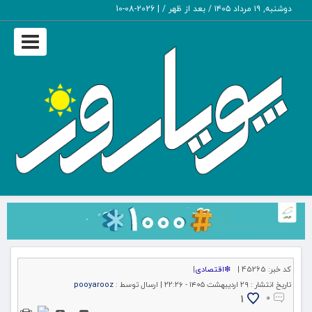
دوشنبه, ۱۹ مرداد ۱۴۰۵ / بعد از ظهر /
|
2026-08-10
Toggle
igation
کد خبر:
45265 |
❇اقتصادی
|
تاریخ انتشار :
۲۹ اردیبهشت ۱۴۰۵ - ۲۲:۲۶ |
ارسال توسط :
pooyarooz
1
۰