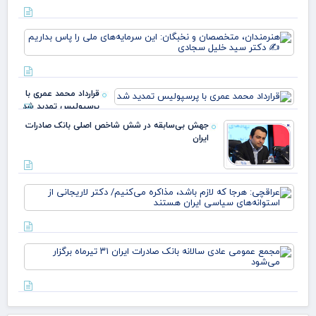
در
پرچ
قی
روی
یارا
زهر
هنر
صم
مت
قو
و ن
غا
این
مرد
سرم
ایل
قرارداد محمد عمری با
ملی
عبد
پرسپولیس تمدید شد
بدا
خز
دکت
جهش بی‌سابقه در شش شاخص اصلی بانک صادرات
ایران
عرا
هرج
لاز
مذا
می‌
مج
دکت
عم
لار
عاد
است
سال
بان
صاد