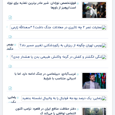
فوق‌تخصص نوزادان: شیر مادر برترین تغذیه برای نوزاد
است/پرهیز از باورها
عمل
تاثی
معا
بورس تهرا
جنگ
چگونه از
داش
ریزش به
*سعد
تنگی
رکوردشکنی
زارع
انگش
تغییر مسی
و ک
داد؟
در گر
غریب‌آبادی: دیپلماسی در جنگ ادامه دارد، اما با
واک
ادبیاتی متناسب با شرایط
طبی
بدن 
هشد
جدی
رضایی:
یک
درصد
دفتر حفاظت منافع ایران در قاهره: ترامپ اکنون
بودجه
التماس توافقی را می‌کند ک