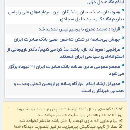
ایلام ✍️ عبدل خزلی
هنرمندان، متخصصان و نخبگان: این سرمایه‌های ملی را پاس
بداریم ✍️ دکتر سید خلیل سجادی
قرارداد محمد عمری با پرسپولیس تمدید شد
جهش بی‌سابقه در شش شاخص اصلی بانک صادرات ایران
عراقچی: هرجا که لازم باشد، مذاکره می‌کنیم/ دکتر لاریجانی از
استوانه‌های سیاسی ایران هستند
مجمع عمومی عادی سالانه بانک صادرات ایران ۳۱ تیرماه برگزار
می‌شود
مدیرکل ارشاد ایلام: قرارگاه رسانه‌ای اربعین تجلی وحدت و
همدلی خبرنگاران است
×
دیدگاه های ارسال شده توسط شما، پس از تایید توسط پویا
روز | pooyarooz.ir در وب سایت منتشر خواهد شد
پیام هایی که حاوی تهمت یا افترا باشد منتشر نخواهد شد.
لطفا از تایپ فینگلیش بپرهیزید. در غیر اینصورت دیدگاه شما