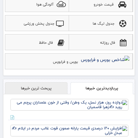
قیمت خودرو
آلودگی هوا
جدول لیگ ها
جدول پخش ورزشی
فال روزانه
فال حافظ
بورس و فرابورس
پربازدیدترین خبرها
پربحث ترین خبرها
دوا
روز
نس
وط
وقت
افز
خو
۱۲۰
علم