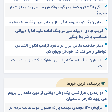
تنگی انگشتر و کفش در گرما؛ واکنش طبیعی بدن یا هشدار
جدی؟
رضایی: یک درصد بودجه فوتبال را به والیبال نشسته بدهید
غریب‌آبادی: دیپلماسی در جنگ ادامه دارد، اما با ادبیاتی
متناسب با شرایط جنگی
دفتر حفاظت منافع ایران در قاهره: ترامپ اکنون التماس
توافقی را می‌کند که خودش ویران کرد
اردوغان: توافقنامه مکه پذیرای مشارکت کشورهای دوست
است
پربیننده ترین خبرها
دوازده روز، هزار نسل، یک وطن/ وقتی از خون علمداران پرچم
می روید ✍️زهرا قاسمیان
افزایش ۱۲۰ درصدی قیمت یارانه صمون قوت غالب مردم در