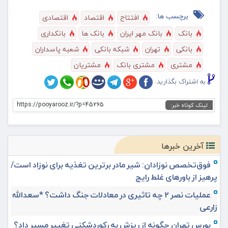
برچسب ها:
افتتاح
اقتصاد
اقتصادی
بانک
بانک مهر ایران
بانک ها
بانکداری
بانکی
تهران
شبکه بانکی
شعبه پاسداران
مشتری
مشتری بانک
مشتریان
به اشتراک بگذارید:
https://pooyarooz.ir/?p=45265
لینک کوتاه خبر:
آخرین خبرها
فوق‌تخصص نوزادان: شیر مادر برترین تغذیه برای نوزاد است/
پرهیز از باورهای غلط رایج
عملیات نصر ۲ چه تاثیری در معادلات جنگ داشت؟ *سعدالله
زارعی
بورس تهران چگونه از ریزش به رکوردشکنی تغییر مسیر داد؟