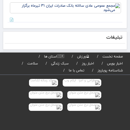
می‌
مج
دکت
عم
لار
عاد
است
سال
بان
صاد
تبلیغات
تیر
برگز
می
صفحه نخست
🔮ورزش
🇮🇷استان ها
اخبار بورس
اخبار روز
سبک زندگی
سلامت
شناسنامه پویاروز
تماس با ما