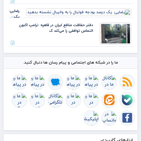
دارد
هشد
ادب
جدی
رضایی:
متن
یک
شرا
درصد
دفتر حفاظت منافع ایران در قاهره: ترامپ اکنون
بودجه
التماس توافقی را می‌کند ک
فوتبال را
به
والیبال
نشسته
بدهید
ما را در شبکه های اجتماعی و پیام رسان ها دنبال کنید.
ابزارهای کاربردی