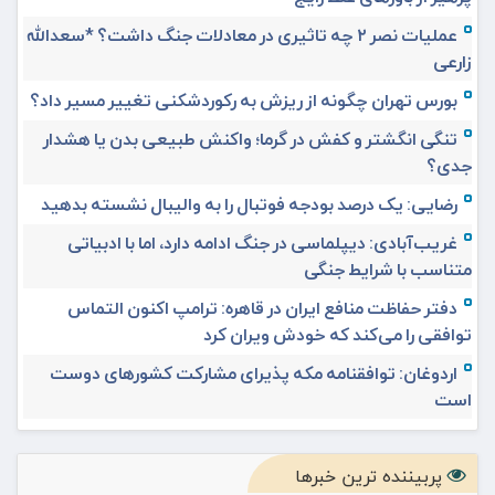
عملیات نصر ۲ چه تاثیری در معادلات جنگ داشت؟ *سعدالله
زارعی
بورس تهران چگونه از ریزش به رکوردشکنی تغییر مسیر داد؟
تنگی انگشتر و کفش در گرما؛ واکنش طبیعی بدن یا هشدار
جدی؟
رضایی: یک درصد بودجه فوتبال را به والیبال نشسته بدهید
غریب‌آبادی: دیپلماسی در جنگ ادامه دارد، اما با ادبیاتی
متناسب با شرایط جنگی
دفتر حفاظت منافع ایران در قاهره: ترامپ اکنون التماس
توافقی را می‌کند که خودش ویران کرد
اردوغان: توافقنامه مکه پذیرای مشارکت کشورهای دوست
است
پربیننده ترین خبرها