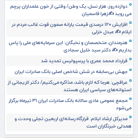
دوازده روز، هزار نسل، یک وطن/ وقتی از خون علمداران پرچم
می روید ✍️زهرا قاسمیان
افزایش ۱۲۰ درصدی قیمت یارانه صمون قوت غالب مردم در
ایلام ✍️ عبدل خزلی
هنرمندان، متخصصان و نخبگان: این سرمایه‌های ملی را پاس
بداریم ✍️ دکتر سید خلیل سجادی
قرارداد محمد عمری با پرسپولیس تمدید شد
جهش بی‌سابقه در شش شاخص اصلی بانک صادرات ایران
عراقچی: هرجا که لازم باشد، مذاکره می‌کنیم/ دکتر لاریجانی از
استوانه‌های سیاسی ایران هستند
مجمع عمومی عادی سالانه بانک صادرات ایران ۳۱ تیرماه برگزار
می‌شود
مدیرکل ارشاد ایلام: قرارگاه رسانه‌ای اربعین تجلی وحدت و
همدلی خبرنگاران است