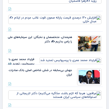
روز
نس
وط
وقت
افز
خو
۱۲۰
علم
در
پرچ
قی
روی
یارا
زهر
هنرمندان، متخصصان و نخبگان: این سرمایه‌های ملی
صم
را پاس بداریم ✍️ دکتر
قو
غا
مرد
ایل
قرارداد محمد عمری با
عبد
پرسپولیس تمدید شد
خز
جهش بی‌سابقه در شش شاخص اصلی بانک صادرات
ایران
عرا
هرج
لاز
مذا