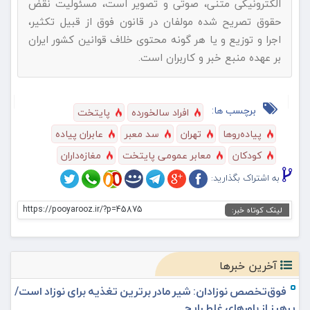
الکترونیکی متنی، صوتی و تصویر است، مسئولیت نقض
حقوق تصریح شده مولفان در قانون فوق از قبیل تکثیر،
اجرا و توزیع و یا هر گونه محتوی خلاف قوانین کشور ایران
بر عهده منبع خبر و کاربران است.
برچسب ها:
افراد سالخورده
پایتخت
پیاده‌روها
تهران
سد معبر
عابران پیاده
کودکان
معابر عمومی پایتخت
مغازه‌داران
به اشتراک بگذارید:
https://pooyarooz.ir/?p=45875
لینک کوتاه خبر:
آخرین خبرها
فوق‌تخصص نوزادان: شیر مادر برترین تغذیه برای نوزاد است/
پرهیز از باورهای غلط رایج