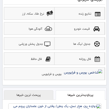
نتایج زنده
نرخ طلا، سکه، ارز
قیمت خودرو
آلودگی هوا
جدول لیگ ها
جدول پخش ورزشی
فال روزانه
فال حافظ
بورس و فرابورس
پربازدیدترین خبرها
پربحث ترین خبرها
دوا