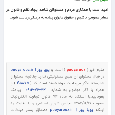
امید است با همکاری مردم و مسئولان شاهد ایجاد نظم و قانون در
معابر عمومی باشیم و حقوق عابران پیاده به درستی رعایت شود.
منبع خبر (
) است و
پویا روز | pooyarooz.ir
pooyarooz
در قبال محتوای آن هیچ مسئولیتی ندارد. چنانچه محتوا را
شایسته تذکر می‌دانید، خواهشمند است کد (
45875
) را
همراه با ذکر موضوع به شماره
09120720761
پیامک
بفرمایید.با استناد به ماده ۷۴ قانون تجارت الکترونیک
مصوب ۱۳۸۲/۱۰/۱۷ مجلس شورای اسلامی و با عنایت به
اینکه
پویا روز | pooyarooz.ir
مصداق بستر مبادلات