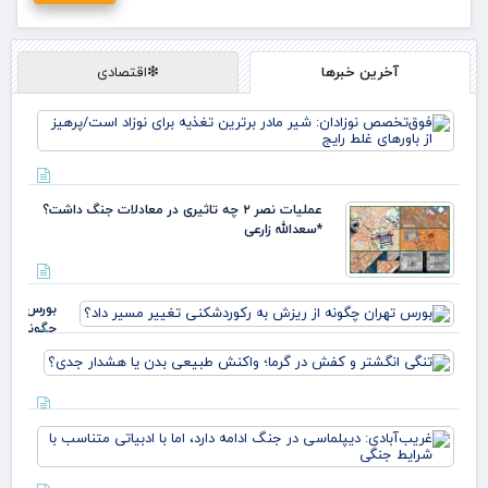
آخرین خبرها
❇اقتصادی
فو
نوز
ماد
تغذ
نوز
عملیات نصر ۲ چه تاثیری در معادلات جنگ داشت؟
پره
*سعدالله زارعی
باو
بورس تهرا
چگونه از
ریزش به
تنگی
رکوردشکنی
انگش
تغییر مسی
و ک
داد؟
در گر
غری
واک
دیپ
طبی
جنگ
بدن 